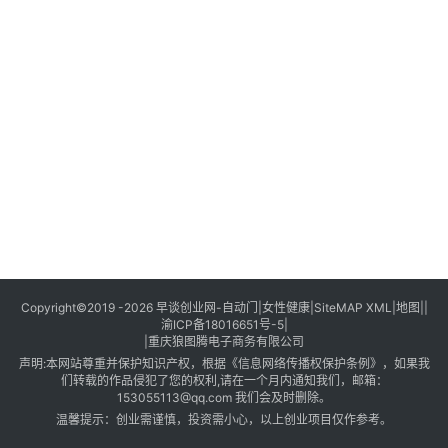
创
业
创
业
项
目
视
频
号
淘
Copyright©2019 -2026
早谈创业网
-
自动门
|
女性健康
|
SiteMAP XML
|
地图
||
渝ICP备18016651号-5
|
宝
|
重庆狼图腾电子商务有限公司
分
声明:本网站尊重并保护知识产权，根据《信息网络传播权保护条例》，如果我
享
们转载的作品侵犯了您的权利,请在一个月内通知我们，邮箱：
153055113@qq.com 我们会及时删除。
温馨提示：创业需谨慎，投资需小心，以上创业项目仅作参考。