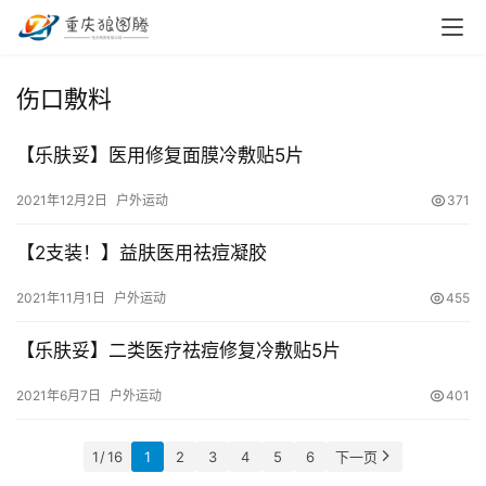
首
伤口敷料
页
【乐肤妥】医用修复面膜冷敷贴5片
小
本
2021年12月2日
户外运动
371
创
业
【2支装！】益肤医用祛痘凝胶
兼
2021年11月1日
户外运动
455
职
项
【乐肤妥】二类医疗祛痘修复冷敷贴5片
目
2021年6月7日
户外运动
401
电
1 / 16
1
2
3
4
5
6
下一页
商
投稿