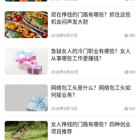
小
现在挣钱的门路有哪些？抓住这些
本
机会闷声发大财
创
业
2026年5月21日
180
兼
急缺女人的冷门职业有哪些？女人
职
从事哪些工作更赚钱？
项
目
2026年5月20日
165
网络包工头是什么？网络包工头如
电
何接业务？
商
投稿
创
2026年5月15日
163
业
女人挣钱的门路有哪些？四种创业
创
项目推荐
业