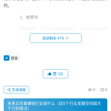
的。
　　2、精算师
　　精算师是一个专业性很强的职业。比较适合女性但
是目前这个行业也是人才紧缺。国内精算师的收入月薪在1
阅读剩余 47%
万以上，就业前景还是可以的，未来几年的工资可能会上
涨，是急缺女人的冷门职业之一。
创业
　　3、月嫂
　　随着人们生活水平的不断提高，月嫂行业的需求量
赞
(0)
首
一直在增加。现在，我国已经开放了二胎，一个家庭两个孩
页
子已经成为了普遍现象，有孕妇生产，就有对月嫂的需求。
生成海报
0
0
小
　　越来越多的年轻人对于先进育儿观念的追求，使得
本
未来五年最赚钱行业是什么（这5个行业发展空间超大
月嫂的需求缺口格外大，成为高薪职业身价更是一路飞涨。
创
千万别错过）