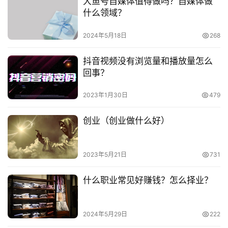
大鱼号自媒体值得做吗？自媒体做
频
什么领域？
　　上述这些职业都是非常适合女人做的，且因为工作
号
环境和工作要求等原因，急缺能力强的女人，大家不妨从这
2024年5月18日
268
些方面来选择就业方向。女人若是想要获得别人的认可，一
淘
定要有一定的经济来源才行，否则极容易受到别人的轻视。
抖音视频没有浏览量和播放量怎么
宝
回事？
分
　　推荐阅读：
享
2023年1月30日
479
　　15种最适合女性的职业是什么?选择什么收入更好?
创业（创业做什么好）
　　适合女性的职业有哪些?女性适合找什么样的工作?
　　女生创业小项目有哪些?独立的女性更有魅力
2023年5月21日
731
什么职业常见好赚钱？怎么择业？
本文来自投稿，不代表早谈创业网立场，作者：小敏，如若转
载，请注明出处：https://www.zaotuan.com.cn/129710.html
2024年5月29日
222
版权声明：本文内容由互联网用户自发贡献，该文观点仅代表