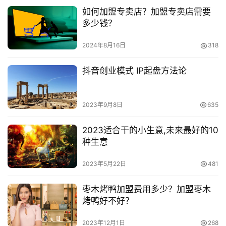
作者本人。本站仅提供信息存储空间服务，不拥有所有权，不
如何加盟专卖店？加盟专卖店需要
承担相关法律责任。如发现本站有涉嫌抄袭侵权/违法违规的内
多少钱？
容， 请发送邮件至 153055113@qq.com 举报，一经查实，
本站将立刻删除。
2024年8月16日
318
抖音创业模式 IP起盘方法论
2023年9月8日
635
2023适合干的小生意,未来最好的10
种生意
2023年5月22日
481
枣木烤鸭加盟费用多少？加盟枣木
烤鸭好不好？
2023年12月1日
268