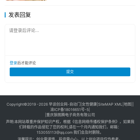
发表回复
请登录后评论...
登录
后才能评论
提交
Copyright©2019 -2026
早谈创业网
-
自动门
|
女性健康
|
SiteMAP XML
|
地图
||
渝ICP备18016651号-5
|
|
重庆狼图腾电子商务有限公司
声明:本网站尊重并保护知识产权，根据《信息网络传播权保护条例》，如果我
们转载的作品侵犯了您的权利,请在一个月内通知我们，邮箱：
153055113@qq.com 我们会及时删除。
温馨提示：创业需谨慎，投资需小心，以上创业项目仅作参考。