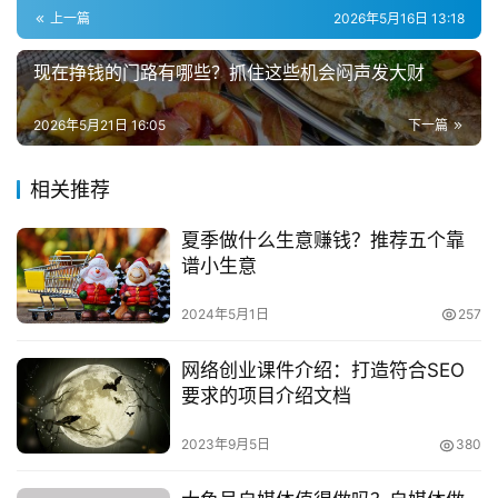
业
“月嫂一般是初级、中级和高级，到中级的话能到三千多块
上一篇
2026年5月16日 13:18
钱，高级月嫂一般在6000块钱左右，再干的好的话有
兼
现在挣钱的门路有哪些？抓住这些机会闷声发大财
8000、10000的。北京、上海收费最贵的月嫂，佣金已超
职
过1.5万元。”
项
2026年5月21日 16:05
下一篇
目
　　4、西点师
相关推荐
电
　　学西餐烘焙技术的大部分是男生，女性很少。学这
商
投稿
夏季做什么生意赚钱？推荐五个靠
个需要耐心和兴趣虽然比较适合女性但是从事这个行业的女
创
谱小生意
性很少。上岗之前需要培训，优秀的西点师可以做出法式和
业
德式以及英式等面包的烘焙技术。
2024年5月1日
257
创
　　而作为一个高薪职业，高级西点师现在非常难招 
网络创业课件介绍：打造符合SEO
业
，月薪10000多块都招不到师傅
要求的项目介绍文档
项
目
　　，要培养一个新手也相当困难，烘焙技术不是一时
2023年9月5日
380
半会儿可以学会，上岗最少得两年的时间。
视