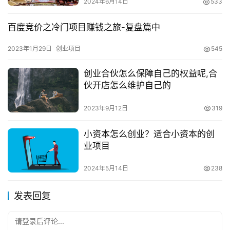
2024年6月14日
533
Vlogger类型的粉丝垂直性往往比其他类似的up主，变现容
易。
百度竞价之冷门项目赚钱之旅-复盘篇中
　　如果您还没有达到邀请条件的话，您可以自己注册
2023年1月29日
创业项目
545
几个帐户，然后运行一段时间，让帐户上等级，拥有更多权
限，然后首先累积一批用户，以便平台可以注意到您的 。
创业合伙怎么保障自己的权益呢,合
伙开店怎么维护自己的
同时，让后期的推广变现并不困难。
2023年9月12日
319
　　2.接受广告合作
小资本怎么创业？适合小资本的创
　　品牌方找到代理公司的报价，或直接联系up主。
业项目
代理公司内部媒体通常采用自己的直接流量或第三方报价。
2024年5月14日
238
　　有些up还会维持微博，公众号，朋友圈等。此
时，这个时候也会涉及到广告打包价和视频单价。
发表回复
例如，b站上方的美妆博主号，1W粉单价大概在1000左
右。
请登录后评论...