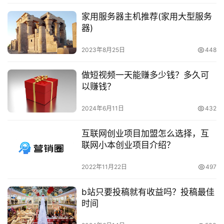
的流量入口：
家用服务器主机推荐(家用大型服务
淘
器)
宝
　　热点事件，因为用户主动发起搜索行为而获得「搜
分
2023年8月25日
448
索流量」;
享
做短视频一天能赚多少钱？多久可
　　知名up主，在用户关注的时间线/主页feed流里获
以赚钱？
得「粉丝流量」。
2024年6月11日
432
　　03.变现
互联网创业项目加盟怎么选择，互
　　1.自推自卖。
联网小本创业项目介绍？
　　目前，B站上的商店是邀请制的。 一般来说，被邀
2022年11月22日
497
请的UP者可以有两个特点：很多粉丝和很大的影响力。 毫
无疑问，我明明自己已经获得开店资格
b站只要投稿就有收益吗？投稿最佳
时间
　　Vlogger的个人商业化路线已经很明显了。 