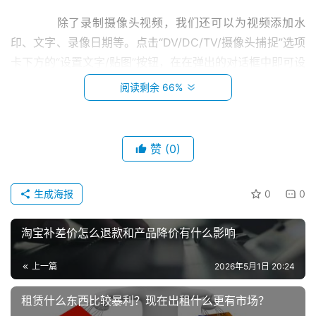
　　除了录制摄像头视频，我们还可以为视频添加水
印、文字、录像日期等。点击“DV/DC/TV/摄像头捕捉”选项
卡下方的“设置文字/贴图”按钮，在在弹出的对话框中即可设
置。你可以为录制的视频打上自己的LOGO!
阅读剩余 66%
　　使用“电脑屏幕录像”功能，众多流行的格式选择
赞
(0)
　　接着就来介绍“电脑屏幕录像”功能。使用这个功
能，我们就可以录制电脑屏幕画面、播放器视频、网页视
首
频、聊天视频、游戏视频……在“录像导出格式”处，我们可
页
生成海报
0
0
以导出AVI,FLV,WMV,SWF等流行的格式，视频的清晰度和
体积可由你自由设置，软件支持导出高清的视频。
小
淘宝补差价怎么退款和产品降价有什么影响
本
　　没有流量怎么办?
创
上一篇
2026年5月1日 20:24
业
　　1.内容问题：
租赁什么东西比较暴利？现在出租什么更有市场？