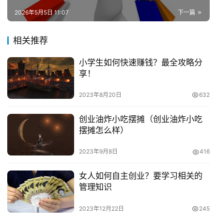
兼
　　可以参考微博，抖音上等一些时尚博主的视频风
2026年5月5日 11:07
下一篇
职
格，以及将一些段子融入到视频当中。
项
目
相关推荐
　　无论是在生活还是在旅游中，它都反映了大学不同
的日常生活，引起用户对此类生活的向往，然后可以由此推
小学生如何快速赚钱？最全攻略分
电
荐产品实现。 这就是我们所说的“种草”。
享！
商
投稿
创
2023年8月20日
632
　　2.流量问题：
业
创业油炸小吃摆摊（创业油炸小吃
　　① 冷启动：
创
摆摊怎么样）
业
　　刚放出时没有什么自然播放量。明明会请好友帮忙
项
2023年9月8日
416
去推荐，请熟人帮忙、投币收藏等，这要看好友数量，和好
目
友粘性。
女人如何自主创业？要学习相关的
视
管理知识
　　② 自然新增：
频
2023年12月22日
245
号
　　自然新增的量应该是有平台辅助的推动，来自用户