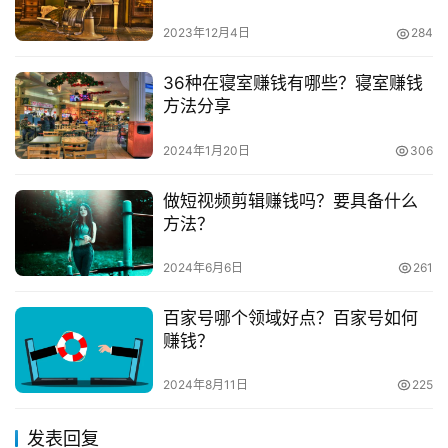
载，请注明出处：
https://www.zaotuan.com.cn/126448.html
2023年12月4日
284
版权声明：本文内容由互联网用户自发贡献，该文观点仅代表
36种在寝室赚钱有哪些？寝室赚钱
作者本人。本站仅提供信息存储空间服务，不拥有所有权，不
方法分享
承担相关法律责任。如发现本站有涉嫌抄袭侵权/违法违规的内
容， 请发送邮件至
153055113@qq.com
举报，一经查实，
2024年1月20日
306
本站将立刻删除。
做短视频剪辑赚钱吗？要具备什么
方法？
2024年6月6日
261
百家号哪个领域好点？百家号如何
赚钱？
2024年8月11日
225
发表回复