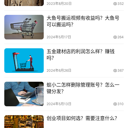
好别找装车活，基本都是停的。进新工地之前一定自己要去
号
2023年8月20日
352
看过工地
大鱼号搬运视频有收益吗？大鱼号
淘
　　别听那些老板说的。
可以搬运吗？
宝
分
　　除了租赁电脑和亲情之外，这个时代比较旺的，还
2024年5月17日
264
享
有男友或者女人租赁，因为很多大龄男女都被催婚催得紧，
五金建材店的利润怎么样？赚钱
开一个这样的店铺，可以满足这些男女的需求，帮他们解决
吗？
问题。此外，出租打印机、共享车子等都是不错的选择。
2024年6月26日
367
　　推荐阅读：
蚁小二怎样删除管理账号？怎么一
　　网店租赁可靠吗?出租一个月多少钱?
键分发？
　　淘宝租赁店铺怎么开?都有哪些产品?
2024年5月13日
310
创业项目如何选？需要注意什么？
本文来自投稿，不代表早谈创业网立场，作者：小敏，如若转