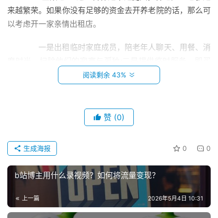
来越繁荣。如果你没有足够的资金去开养老院的话，那么可
以考虑开一家亲情出租店。
　　一是出租临时家庭成员，陪老年人聊天、用餐、消
磨时光，扫除他们的寂寞与孤独;二是提供临时服务，即买
菜、做饭、购物等等。开一家这样的店，你只需要租一间门
阅读剩余 43%
面房，备一部电话和其他相关办公用品，再雇佣一些服务人
员，投资有限，收入可观。
赞
(0)
　　电脑租赁
首
页
　　一般来说是按租金赚钱，一台电脑可以按照天、
生成海报
0
0
月、年进行出租、分为长租与短租，短租的当然是按天收
小
b站博主用什么录视频？如何将流量变现？
费，收取租金也较高，而长租则是至少半年或以上，租金与
本
短租来说会更实惠。一台电脑租赁出去是有周期的，商家要
创
上一篇
2026年5月4日 10:31
达到一定的租赁周期才能获得利润，好比一台联想T430电
业
脑的售价是一两千，那么它就要根据自身的成本价格进行租