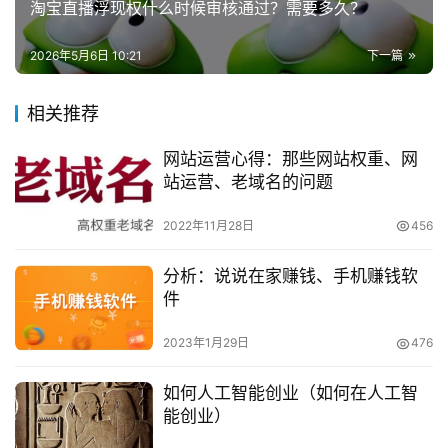
淘宝直播浮现权什么时候审核通过？需要多久？
金与租期的定价，看达到一定租期后如何能收回成本，收回
兼
成本后才开始算利润。租金方面能产生的利润是很低的，所
职
2026年5月6日 10:21
下一篇
以这也是一个靠数量获利的方法。
项
目
相关推荐
　　另外电脑租赁还有另一种方法赚钱，便是以租代
售，在使用过程中租户可以与商家进行协商，协商买断这台
网站运营心得：那些网站权重、网
电
站运营、老域名的问题
商
电脑，这种方法其实与分期付款的方式差不多，这种相对于
投稿
创
靠租金盈利要好得多，但与传统贩卖所赚取的利润还是有一
2022年11月28日
456
业
定差距的。
分析：说说在家赚钱、手机赚钱软
创
　　挖机出租
件
业
项
　　基本上要找刚开工或在中期施工阶段的活。那样钱
2023年1月29日
476
目
好拿点，而且活也正常。一般工地离收尾阶段还有半个月的
时候我就要出去联系工地。联系好了，跟老板关系好的话打
如何人工智能创业（如何在人工智
视
能创业）
声招呼，先退场。这是很关键。活一定要连续下去。雨季最
频