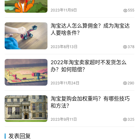
　　如果大家的申请符合要求，一般会在每个月的25
2023年11月9日
555
号审核通过，并给予名单公布，商家在这个时候查看就可以
了。浮现权的获得，和很多因素有关，大家要综合提升各个
淘宝达人怎么算佣金？成为淘宝达
人要啥条件？
方面的能力。
2023年8月13日
378
　　推荐阅读：
2022年淘宝卖家超时不发货怎么
　　淘宝直播浮现权限怎么开通?达人浮现权怎么开通?
办？如何赔偿？
　　淘宝直播浮现权在哪看?怎么看自己有没有浮现权?
2023年11月24日
290
　　淘宝有浮现权了有什么用?淘宝直播浮现权怎么刷?
淘宝复购会加权重吗？有哪些技巧
和方法？
本文来自投稿，不代表早谈创业网立场，作者：欧阳, 微澜，如
2023年9月11日
325
若转载，请注明出处：
https://www.zaotuan.com.cn/124755.html
发表回复