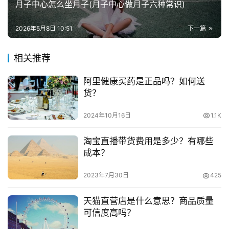
月子中心怎么坐月子(月子中心做月子六种常识)
浮现权开通依据的经验分数据为截止到18日的静态数据。举
兼
例，假如您18日的经验分为2800分，18日又做了直播，19
职
2026年5月8日 10:51
下一篇
日的经验分为3000分，但浮现权开通取数截止时间为18
项
日，即2800分。
目
相关推荐
　　3、店铺要求：
阿里健康买药是正品吗？如何送
电
货？
商
投稿
　　符合《淘宝网营销活动规则》。
创
2024年10月16日
1.1K
业
　　这一年之内，没有发布过材质加盟产品或者违禁的
消息，没有因此扣分满6分及以上。
淘宝直播带货费用是多少？有哪些
创
成本？
业
　　这一年之内，没有出现过卖假货的行为。
项
2023年7月30日
425
目
　　店铺未涉及廉正调查。
天猫直营店是什么意思？商品质量
　　如何做好直播内容点此查看。
视
可信度高吗？
频