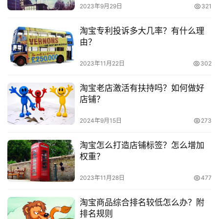
　　二、达人身份：
号
2023年9月29日
321
　　达人直播的考核浮现权规则(该机制目前暂停中，
淘宝专利投诉多大几率？有什么理
淘
望谅解)：
由？
宝
分
2023年11月22日
302
　　建议您耐心等待，近期主播层级(成长体系)正在内
享
测中，待其正式上线后，全量主播的浮现均依托所在的层级
淘宝老店激活有扶持吗？如何做好
来获取的哦~(预计4月下旬上线)。
店铺？
　　温馨提醒：为什么有浮现权,现在却不能在频道里
2024年9月15日
273
展示了?
淘宝怎么打造店铺标签？怎么增加
　　亲，直播先发后审新规则出台后，审核之前，有浮
权重？
现权的主播正常浮现在频道中。审核后，符合审核标准则当
2023年11月28日
477
场直播保持不变;如不符合审核标准当场直播只能在私域播
直播，同时您可通过淘宝直播APP的”我的“，点右上角的气
淘宝商品综合排名较低怎么办？附
泡去查看”通知”，根据官方通知进行整改。
排名规则