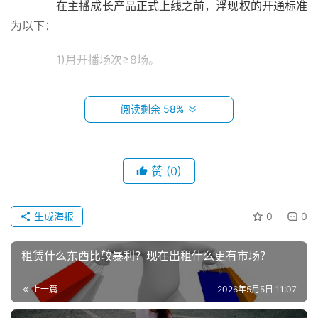
　　在主播成长产品正式上线之前，浮现权的开通标准
为以下：
　　1)月开播场次≥8场。
　　2)月开播天数≥8天。
阅读剩余 58%
　　3)经验分≥3000分。
　　周期为上月18日到次月18日之间,每月25日进行公
赞
(0)
示。
首
页
　　注意：
生成海报
0
0
　　Q：为什么我的各项分值都达标了但仍没有开通浮
小
租赁什么东西比较暴利？现在出租什么更有市场？
本
现权呢?
创
上一篇
2026年5月5日 11:07
业
　　A：我们查看的直播手机端上的都是实时的数据，