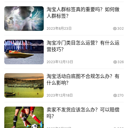
杂谈   菜鸟保税仓都是正品吗？如何去保税区进货？
淘宝人群标签真的重要吗？如何做
                                        我们如果想要购外国的产品，
淘
人群标签？
宝
其实在网上也是可以解决的，比如淘宝的猜你保税仓就能完
2023年8月23日
302
分
成，但很多人担心里面的东西是不是真的，如果要进货的
享
话，个人可以去保税仓进货吗?请看具体的分析!
淘宝冷门类目怎么运营？有什么运
                                        2020-12-11 21:38:08                                      
营技巧？
菜鸟保税仓都是正品吗 菜鸟保税仓           淘宝杂谈   余利
2023年12月13日
326
宝收益稳定吗？和余额宝有什么差别？
                                        大家打开支付宝的时候，一般
淘宝活动白底图不合规怎么办？有
会把自己多余的钱放置到余额宝上面，这样可以得到一定的
什么影响？
利息，但大家发现没有起色余额宝还有一个类似的兄弟叫做
余利宝，那么余利宝的收益稳定吗?请看分析!
2023年12月18日
270
                                        2020-12-06 23:40:27                                      
卖家不发货应该怎么办？可以赔偿
余利宝收益 余利宝收益稳定吗 余利宝与余额宝差异
吗？