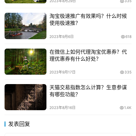
2023年8月29日
335
淘宝极速推广有效果吗？什么时候
本文来自投稿，不代表早谈创业网立场，作者：欧阳, 微澜，如
使用极速推？
若转载，请注明出处：
https://www.zaotuan.com.cn/141203.html
2023年9月6日
618
版权声明：本文内容由互联网用户自发贡献，该文观点仅代表
作者本人。本站仅提供信息存储空间服务，不拥有所有权，不
在微信上如何代理淘宝优惠券？代
理优惠券有什么好处？
承担相关法律责任。如发现本站有涉嫌抄袭侵权/违法违规的内
容， 请发送邮件至 153055113@qq.com 举报，一经查实，
2023年9月17日
335
本站将立刻删除。
天猫交易指数怎么计算？生意参谋
有哪些功能？
2023年8月16日
1.4K
发表回复