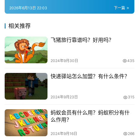
兼
有哪些技巧？
2026年6月13日 22:03
下一篇
职
                                        2023-01-25 15:35:05                                      
项
淘宝流量 淘宝新店如何提升流量 淘宝店铺怎样增加流量           
相关推荐
目
淘宝杂谈   淘宝网店有流量限制吗？流量限制怎么解决？
飞猪旅行靠谱吗？好用吗？
                                        淘宝网店有流量限制吗？流量
电
限制怎么解决？
商
投稿
                                        2023-01-25 15:20:05                                      
创
2024年9月30日
435
业
淘宝怎么获得更多流量 淘宝流量           淘宝杂谈   网商贷
快递驿站怎么加盟？有什么条件？
提前还款划算吗？如何还款才划算？
创
                                        我们如果手头比较紧的话，可
业
以选择在支付宝的网商贷去贷款，等到一段时间之后，就可
2024年9月23日
315
项
以连本带息把钱还了，但这个是需要利息的，很多人就想着
目
提前去还，这样利息就少了，那么网商贷去提前还款划算
蚂蚁会员有什么用？蚂蚁积分有什
么作用？
吗?
视
                                        2020-12-11 21:41:01                                      
频
2024年9月16日
266
网商贷提前还款划算吗 网商贷提前还款 网商贷           淘宝
号