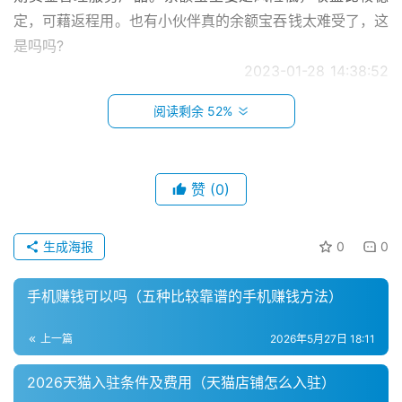
定，可藉返程用。也有小伙伴真的余额宝吞钱太难受了，这
是吗吗?
                                        2023-01-28 14:38:52                                      
余额宝 余额宝提现           淘宝杂谈   淘宝提交订单不付款
阅读剩余 52%
商品会被抢走吗？多久自动取消？
                                        淘宝提交订单不付款商品会被
抢走吗？多久自动取消？
赞
(0)
                                        2023-01-27 20:45:32                                      
淘宝订单           淘宝杂谈   淘宝没绑定支付宝该怎么付
首
款？可以购物吗？
生成海报
0
0
页
                                        淘宝没绑定支付宝该怎么付
手机赚钱可以吗（五种比较靠谱的手机赚钱方法）
款？可以购物吗？
小
                                        2023-01-26 15:53:00                                      
本
上一篇
2026年5月27日 18:11
淘宝 支付宝 淘宝付款           淘宝杂谈   淘宝网店没流量该
创
业
怎么提升？有哪些技巧？
2026天猫入驻条件及费用（天猫店铺怎么入驻）
                                        淘宝网店没流量该怎么提升？