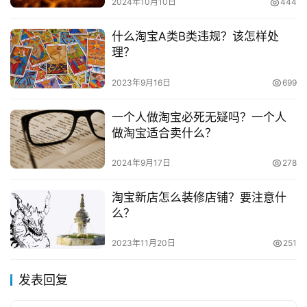
2024年10月10日
444
　　八、缤客酒店礼遇特权 — 价值272元+
什么淘宝A类B类违规？该怎样处
理？
　　钻石会员享GeniusLv.2会员权益，缤纷旗下有全球
2900万家酒店、民宿，会员仅限预订标志有Genius的酒店
2023年9月16日
699
及房型，享住宿85折起、免费早餐和免费升房特权。权益
在90天内领取并使用，全年最多领取4次。
一个人做淘宝必死无疑吗？一个人
做淘宝适合卖什么？
　　同时每90天可领一张满268返68券，即全年可领4
2024年9月17日
278
张共约返现272元，完成预订后60天内发放至信用卡。
淘宝新店怎么装修店铺？要注意什
　　九、华住会金会员特权 — 价值219元
么？
　　华住会旗下有汉庭、海友、全季、宜必思、桔子、
2023年11月20日
251
漫心、美居、禧玥、美爵等知名酒店品牌，全球1200个城
市，7000多家酒店。金会员享受8.8折、2.5倍积分，延迟
发表回复
退房、1份早餐特权。华住会非会员/星会员购买金会员市场