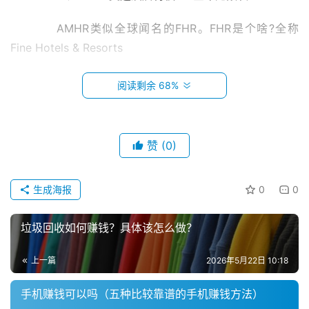
　　AMHR类似全球闻名的FHR。FHR是个啥?全称
Fine Hotels & Resorts
　　Program，美国运通旗下的百夫长白金卡、百夫长
阅读剩余 68%
黑金卡两种最高端信用卡的专享权益，在全球合作豪华酒店
入住，享受各种VIP会员的特权礼遇。
赞
(0)
　　AMHR尊享特权包括房型升级、免费双人早餐、提
前入住、延迟退房、欢迎礼遇和SNP累计，钻石会员全年无
首
生成海报
0
0
限次体验。目前提供特权体验的有安缦、康莱德、华尔道
页
夫、文华东方、半岛、六善、多切斯特、洛克福特等多个知
垃圾回收如何赚钱？具体该怎么做？
名品牌旗下，全球几百个城市近千家酒店。
小
本
上一篇
2026年5月22日 10:18
　　二、AMRC支遇餐厅特权 — 全年无限次
创
业
手机赚钱可以吗（五种比较靠谱的手机赚钱方法）
　　AMRC同样近似FHR的餐厅预订礼遇，AMRC餐厅