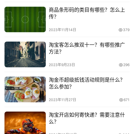
　　五、免费提现特权— 价值1000元
商品条形码的类目有哪些？怎么上
淘
传？
　　钻石会员专享支付宝余额100万的免费提现额度，
宝
实际节省提现手续费：100万*0.1%=1000元。
2023年11月14日
379
分
享
　　六、东呈黑金卡特权 — 价值648元
淘宝客怎么推双十一？有哪些推广
方法？
　　东呈集团旗下15品牌、3000家酒店，东呈会员黑
2023年9月23日
296
金卡会员专享低至7.6折、免费早餐、延时退房，东呈官网
黑金卡报价498元+额外150元酒店红包=总价值648元。
淘金币超级抵钱活动规则是什么？
怎么参加？
　　七、银泰INTIME365会员特权 — 价值365元
2023年11月27日
671
　　银泰百货是阿里旗下百货商场，全国35个城市、
65家门店、14000+专柜。INTIME365是价值365元的银泰
淘宝开店如何寄快递？需要注意什
热门付费会员，在银泰会员95折的基础上，再额外享受折
么？
上九折、双倍积分、免费停车券等特权。