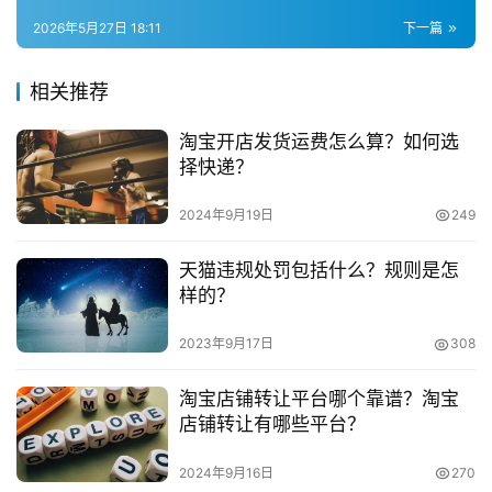
权益包括欢迎酒水、前菜或甜品、免服务费、优先靠窗位，
兼
2026年5月27日 18:11
下一篇
钻石会员无限次数专享。目前只在北京、上海、广州、深
职
圳、杭州5个城市合作的高端餐厅提供。
项
相关推荐
目
　　三、CIP快捷登机特权 — 价值5400元
淘宝开店发货运费怎么算？如何选
电
择快递？
　　钻石会员每月可免费领取3次，每年36次。以广州
商
投稿
机场同行超出人员150元/次价格换算，权益一年价值150元
创
2024年9月19日
249
*36=5400元。目前开放北京首都国际机场、杭州萧山国际
业
机场、广州白云国际机场三个机场。
天猫违规处罚包括什么？规则是怎
样的？
创
　　四、高铁贵宾厅特权 — 价值1200元
业
2023年9月17日
308
项
　　目前全国25座城市33个高铁站开通高铁贵宾厅服
目
淘宝店铺转让平台哪个靠谱？淘宝
务，支付宝钻石会员可每季免费领取3次，每年12次，可免
店铺转让有哪些平台？
费带1米2以下儿童。参考苏州北站非商务座乘客使用贵宾厅
视
频
的收费100元/人，一年权益价值100元*12=1200元。
2024年9月16日
270
号