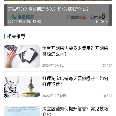
　　1、有些商家比较忙的时候会在外出，很少会将电
天猫积分的有效期是多久？积分规则是什么？
脑带在身上，使用手机上传可以让商家更加的方便，把想要
兼
职
上传的宝贝通过手机就可以上传。
2024年10月16日 13:42
下一篇
项
目
　　2、使用手机上传有专门的软件，商家可以将在手
相关推荐
机上修改的好的图片，通过手机直接上传，不用再通过电脑
电
进行操作，节省了商家很多的时间。
淘宝开网店需要多少费用？开网店
商
投稿
货源怎么弄？
创
　　3、减少单个宝贝的下载流量，提升打开速度：按
业
照规范上传手机版宝贝详情，可以将单个宝贝的下载流量控
2024年10月8日
427
制在2.5M内。
创
打理淘宝店铺每天要做哪些？如何
业
打理运营？
　　4、改善消费者在无线上浏览体验：卖家可以根据
项
自身情况和手机端的规范对手机端宝贝详情页进行调整，这
2023年12月12日
322
目
个调整不影响PC上产品宝贝详情的体验。
淘宝店铺如何提升信誉？常见技巧
视
　　现在的软件功能都比较多，很多商家只要通过一些
介绍！