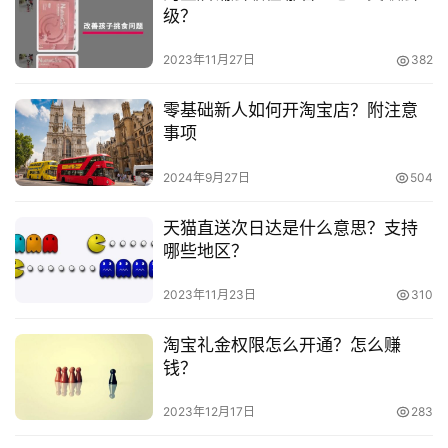
https://www.zaotuan.com.cn/141435.html
级？
版权声明：本文内容由互联网用户自发贡献，该文观点仅代表
2023年11月27日
382
作者本人。本站仅提供信息存储空间服务，不拥有所有权，不
承担相关法律责任。如发现本站有涉嫌抄袭侵权/违法违规的内
零基础新人如何开淘宝店？附注意
容， 请发送邮件至
153055113@qq.com
举报，一经查实，
事项
本站将立刻删除。
2024年9月27日
504
天猫直送次日达是什么意思？支持
哪些地区？
2023年11月23日
310
淘宝礼金权限怎么开通？怎么赚
钱？
2023年12月17日
283