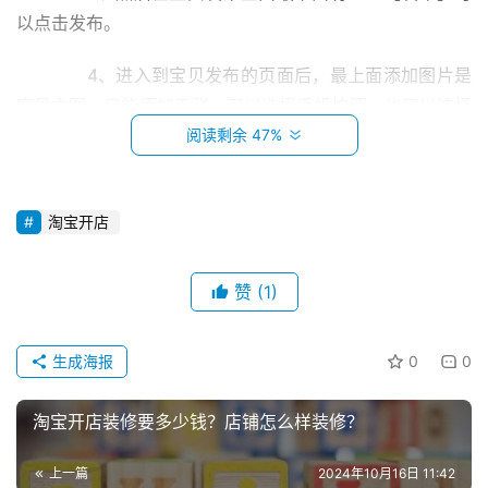
以点击发布。
　　4、进入到宝贝发布的页面后，最上面添加图片是
宝贝主图，只能添加五张，可以选择手机拍照，也可以选择
阅读剩余 47%
手机里面已经有的照片。编辑宝贝的标题，标题可以多打一
些搜索这一方面的关键词。设置宝贝的【品牌】。设置宝贝
的【类目】选择宝贝的关键词。编辑宝贝的规格，数量，价
淘宝开店
格。
　　5、宝贝描述是编辑宝贝的详情页面，可以发宝贝
赞
(1)
细节图片还有宝贝的介绍，以及宝贝的参数。将宝贝的发货
首
页
所在地编辑好。设置好了后检查下，然后就可以选择最下面
生成海报
0
0
发布宝贝，宝贝发布了后会弹出来一个最上面那个是刚刚发
小
布的宝贝，点击进去就可以看发布的宝贝的详情了。
淘宝开店装修要多少钱？店铺怎么样装修？
本
创
　　手机上传有什么好处?
上一篇
2024年10月16日 11:42
业