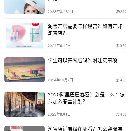
频
专门的软件就可以实现商品的上传，不用像以前一样一定需
号
要通过电脑才可以操作，这样可以节省商家一些时间，也可
2023年8月31日
294
以让商家随时随地上传宝贝。
淘
淘宝开店需要怎样经营？如何开好
宝
淘宝店？
　　推荐阅读：
分
享
2024年9月2日
364
　　淘宝开店后怎么添加商品？上传宝贝需要注意什
么？
学生可以开网店吗？附注意事项
　　淘宝营业执照怎么上传？为什么会上传失败？
2024年10月7日
483
　　淘宝出现严重违规怎么重新开店？能够开店吗？
2020阿里巴巴春雷计划是什么？怎
么加入春雷计划？
2023年8月1日
453
本文来自投稿，不代表早谈创业网立场，作者：欧阳, 微澜，如
若转载，请注明出处：
淘宝店铺层级在哪看？怎么突破层