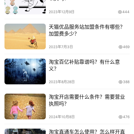
频
水平高低，价格也是不同的大约是在3000到5000之间。
号
2023年12月9日
444
　　推荐阅读：
淘
天猫优品服务站加盟条件有哪些？
　　淘宝店招如何装修？装修操作步骤有哪些？
宝
加盟费多少？
分
　　淘宝店铺装修的意义是什么？有哪些好处？
享
2023年7月3日
469
　　淘宝店铺详情页面怎么装修？如何布局？
淘宝百亿补贴靠谱吗？有什么意
义？
2023年8月28日
388
本文来自投稿，不代表早谈创业网立场，作者：欧阳, 微澜，如
淘宝开店需要什么条件？需要营业
若转载，请注明出处：
执照吗？
https://www.zaotuan.com.cn/141433.html
2024年10月8日
476
版权声明：本文内容由互联网用户自发贡献，该文观点仅代表
作者本人。本站仅提供信息存储空间服务，不拥有所有权，不
淘宝直通车怎么使用？怎么样开直