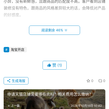
小异，没有新鲜感，且跟商品的匹配度不高。客户看到店铺
装修没有特色，跟商品的风格差异较大的话，会降低对产品
的好感度。
　　2、专业美工订制设计
阅读剩余 46%
　　现在比较流行常见的店铺装修方式是找专业的美工
订制设计，根据自己的商品风格和店铺风格，设计出一款适
淘宝开店
合自己的店铺装修模板，当然如果是找淘宝美工设计的话，
价格肯定会高一点。
赞
(1)
　　一般找淘宝美工合作有两种方式，一是美工包月，
首
页
把店铺装修按月外包给美工来做，一般根据设计的水平高
生成海报
0
0
低，价格也是不同的，大约是在3000到5000之间;二是单
小
项订制，根据产品要求，单独设计几款首页或者宝贝详情
申请天猫店铺需要哪些资料？相关费用怎么缴纳？
本
页，按照单项设计收费，一个单项设计也大约在几百到上千
创
不等。
上一篇
2024年10月16日 10:42
业