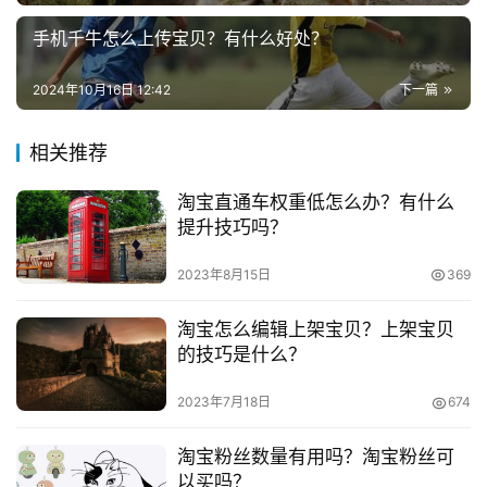
　　店铺怎么样装修?
手机千牛怎么上传宝贝？有什么好处？
兼
职
　　首先需要做的就是制作店招，店招位于店铺的顶
2024年10月16日 12:42
下一篇
项
端。填好标题，生成图片，并保存。在装修页面选中店招的
目
部分，单击“编辑”，上传已经制作好的图片，上传完毕，单
相关推荐
击“保存”。接着是店铺的页面布局，需要确定一个模板风
电
淘宝直通车权重低怎么办？有什么
格。模块确定后，再点击“布局管理”，一些布局单元可以随
商
投稿
提升技巧吗？
意调换位置，另外，还可以选择性添加布局单元。
创
业
2023年8月15日
369
　　然后就进入自定义编辑阶段了，具体而言，就是指
店铺产品的分类管理和装修。在自定义内容区，点击“编
创
淘宝怎么编辑上架宝贝？上架宝贝
辑”，再点击“源码”图标，在找到“免费淘宝模板代码”，把代
业
的技巧是什么？
码复制粘贴到相应的区域，接着就是要在模板上添加宝贝的
项
2023年7月18日
674
目
图片和信息了。
淘宝粉丝数量有用吗？淘宝粉丝可
　　如果店铺装修按月外包给美工来做一般根据设计的
视
以买吗？