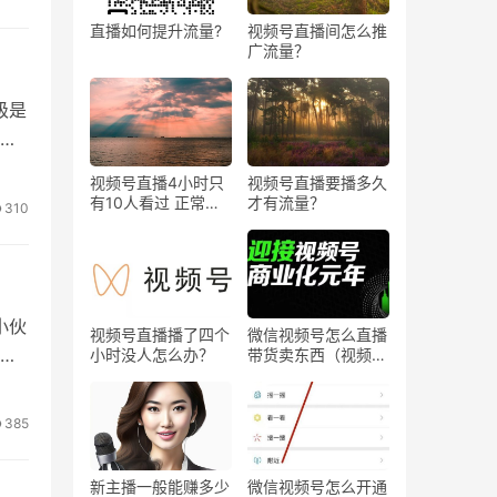
直播如何提升流量?
视频号直播间怎么推
广流量？
担
立
级是
信
视频号直播4小时只
视频号直播要播多久
有10人看过 正常
才有流量？
310
吗？
小伙
视频号直播播了四个
微信视频号怎么直播
自
小时没人怎么办？
带货卖东西（视频号
0粉丝可以卖货吗）
385
新主播一般能赚多少
微信视频号怎么开通