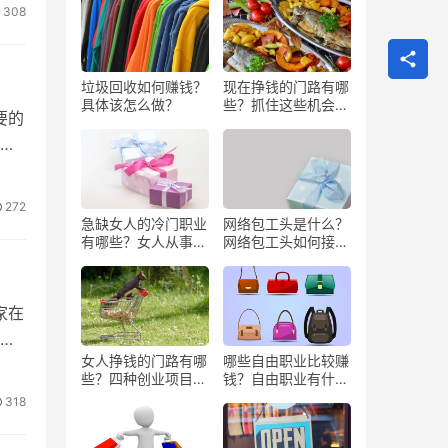
308
垃圾回收如何赚钱？
现在挣钱的门路有哪
具体该怎么做？
些？抓住这些机会闷
要的
声发大财
但
272
急缺女人的冷门职业
网络包工头是什么？
有哪些？女人从事哪
网络包工头如何接业
些工作更赚钱？
务？
家在
开
女人挣钱的门路有哪
哪些自由职业比较赚
些？四种创业项目推
钱？自由职业有什么
荐
好处？
318