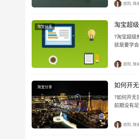
欧阳, 微
淘宝超级
淘宝分享
?淘宝超
就是要学会
是一旦转到
欧阳, 微
如何开无
淘宝分享
?如何开
前期没有足
店不是很熟
欧阳, 微