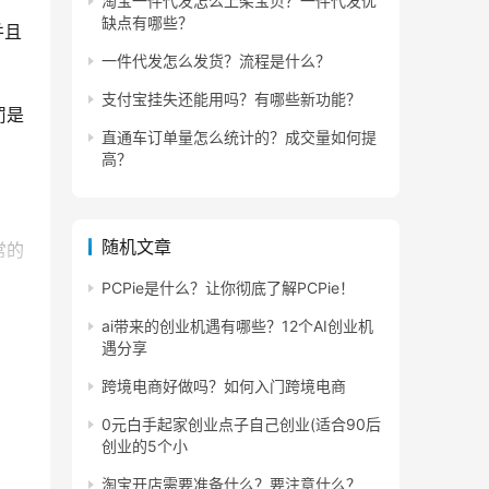
淘宝一件代发怎么上架宝贝？一件代发优
缺点有哪些？
并且
一件代发怎么发货？流程是什么？
支付宝挂失还能用吗？有哪些新功能？
罚是
直通车订单量怎么统计的？成交量如何提
高？
随机文章
常的
PCPie是什么？让你彻底了解PCPie！
ai带来的创业机遇有哪些？12个AI创业机
遇分享
分为
跨境电商好做吗？如何入门跨境电商
0元白手起家创业点子自己创业(适合90后
创业的5个小
实都
淘宝开店需要准备什么？要注意什么？