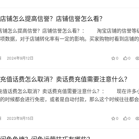
 微澜，如若转载，请注明出处：
店铺怎么提高信誉？店铺信誉怎么看？
点仅代表作者本人。本站仅提供信息存储空间服务，不拥有所有权，不承
， 请发送邮件至 153055113@qq.com 举报，一经查实，本站将
开店铺怎么提高信誉？店铺信誉怎么看？： 淘宝店铺的信誉等
项数据，对于店铺转化率有一定的影响。买家购物时看到店铺的
，在店铺下单购买的概率就会降低。…
澜
2024年9月12日
0
0
充值话费怎么取消？卖话费充值需要注意什么？
动充值话费怎么取消？卖话费充值需要注意什么？： 现在许多
的时候都会进行免密，或者是自动付款，那么这个时候往往都会
实这样是非常不好的，接下来就给大…
澜
2023年9月15日
0
0