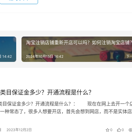
周期是七天时间，二十四分我们上面说过，是十四天时间，三十
被扣除了四十八分的话，那么这个店铺就没有希望了，淘宝会直
？
淘宝注销店铺重新开店可以吗？如何注销淘宝店铺
首先千万不能再继续违反规则了，在店铺被扣分之后，应该安分
，所以各位小伙伴们只能慢慢去经营店铺了。
 14:42
2024年10月15日 16:42
下
类目保证金多少？开通流程是什么？
不通过怎么办)
装类目保证金多少？开通流程是什么？： 现在在网上去开一个
一种常态了，很多人想要开店，首先会想到网店，而不是实体店
才规范？
这种传统模式正在慢慢地被淘汰。那…
澜
2023年12月2日
0
0