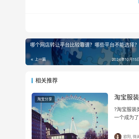
是差不多的。只是在处罚的时间上会有区别。
　　3、当店铺被扣除十二分的时候，处罚
的处罚时间是二十一天。如果你的店铺在一年内
违规的店铺封店，并且无法恢复。
哪个网店转让平台比较靠谱？哪些平台不能选择
　　淘宝开店被扣分之后是有补救措施的，
被扣24分是比较严重的，一定会对店铺进行降权
上一篇
2024年10月15日
　　推荐阅读：
相关推荐
　　淘宝开店怎么刷人气？具体如何操作？
淘宝服装
淘宝分享
　　淘宝开店认证(怎么弄、需要多长时间、
?淘宝服
一个成为了
　　淘宝开店名称可以带符号吗？怎样设置
因为实体店
欧阳, 微