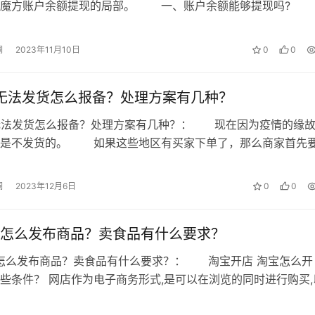
，魔方账户余额提现的局部。 一、账户余额能够提现吗?
如大家想要引荐只需求进入到超…
澜
2023年11月10日
0
0
无法发货怎么报备？处理方案有几种？
情无法发货怎么报备？处理方案有几种？： 现在因为疫情的缘
都是不发货的。 如果这些地区有买家下单了，那么商家首先
然后要跟平台报备，这个订单要延…
澜
2023年12月6日
0
0
怎么发布商品？卖食品有什么要求？
怎么发布商品？卖食品有什么要求？： 淘宝开店 淘宝怎么开
些条件？ 网店作为电子商务形式,是可以在浏览的同时进行购买,
网上支付方式进行支付,以完成交…