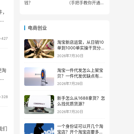
钱？
（手把手教你开通微
信视频号直播）
件，
手
电商创业
427
淘宝新店运营，从日销10
单到1000单实操干货分
享！
2026年7月30日
便淘
淘宝一件代发怎么上架宝
贝？一件代发优缺点有哪
淘
些？
2026年7月29日
328
新手怎么从1688拿货？怎
么找优质货源？
2026年7月20日
一个身份证可以开几个淘
我们
宝店？开个淘宝店要多少