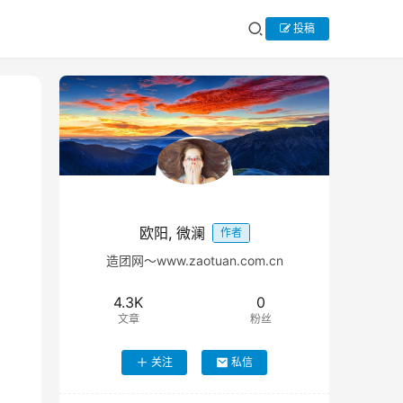
投稿
欧阳, 微澜
作者
造团网～www.zaotuan.com.cn
4.3K
0
文章
粉丝
关注
私信