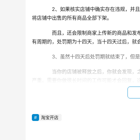
　　2、如果核实店铺中确实存在违规，并且
将店铺中出售的所有商品全部下架。
　　而且，还会限制商家上传新的商品和发
有周期的，处罚期为十四天，当十四天过后，就
　　3、虽然十四天后处罚期就结束了，但
　　当你的店铺被释放之后，你就会发现，
严重。需要你做很长时间的工作可能才会回复，
　　二、淘宝扣分有什么影响?
　　1、除了扣除24分之外，淘宝平台中还
淘宝开店
四个级别，分别是扣除十二分，二十四分，三十
　　2、在店铺被扣除十二分，二十四分以