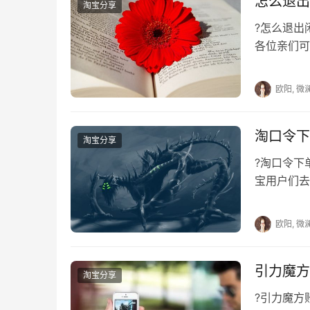
怎么退出
淘宝分享
?怎么退
各位亲们可
物品有个好
欧阳, 微
淘口令下
淘宝分享
?淘口令
宝用户们去
口令的方式
欧阳, 微
引力魔方
淘宝分享
?引力魔