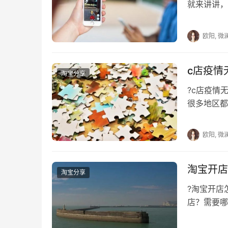
就来讲讲
能够的，假
欧阳, 微
c店疫情
淘宝分享
?c店疫
很多地区
买家沟通，
欧阳, 微
淘宝开店
淘宝分享
?淘宝开店
店？需要哪
及通过各种