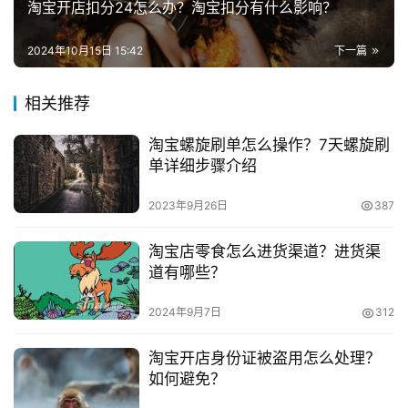
淘宝开店扣分24怎么办？淘宝扣分有什么影响？
兼
　　3、店铺还没检查就要交全额
职
2024年10月15日 15:42
下一篇
项
　　淘宝店铺转让只有在需要完成过户前，确认交易签
目
相关推荐
订合同后，这时才需要支付购店全款。若是刚开始就要求交
全款，这种交易还是要慎重，极有可能是想骗取打款。
淘宝螺旋刷单怎么操作？7天螺旋刷
电
单详细步骤介绍
商
投稿
　　4、资质不足
创
2023年9月26日
387
业
　　网店转让平台必须要在相关机构注册，并获得相应
资质。若是提供的资质无法查验，也查不到政府备案，购后
淘宝店零食怎么进货渠道？进货渠
创
道有哪些？
评论反馈也极差，那说明这个平台不靠谱。
业
项
2024年9月7日
312
　　现在市面上有很多网店转让平台，为了我们的转让
目
过程和资金有所保障我们选择转让平台是非常必要的，但是
淘宝开店身份证被盗用怎么处理？
选择哪个转让平台也是很重要的，不同的平台机制也是不一
视
如何避免？
样的，希望以上介绍的内容对大家有所帮助!
频