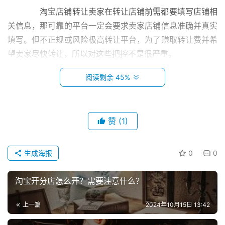
　　淘宝店铺转让卖家在转让店铺前需都要填写店铺相
关信息，那可靠的平台一定会要求卖家店铺信息准确并真实
填写。但不正规或风险极高转让平台，为了赚取转让费并希
望卖家尽快转让，所以对这些把控不是很严重。
　　淘宝店铺转让一定要选择规范审核平台，对于店铺
阅读剩余 45%
详情要截图，还有类目、续签、违规、考核营业额、贷款、
动态评分等等，都要仔细填写。
赞
(1)
　　2、验店各种理由推脱
首
页
生成海报
0
0
　　淘宝店铺转让买卖双方必须要经过验店环节，验店
是为了确保买家不被受骗，确保卖家填写信息真实。若是平
小
淘宝开分店怎么开？需要注意什么？
台迟迟不执行验店，那说明验店可能存在信息和事实不符，
本
所以验店环节一定不能少。若是网店转让平台要求商家全额
创
上一篇
2024年10月15日 13:42
支付后才可验店，那也不要去付全额，一般验店只需交部分
业
定金。