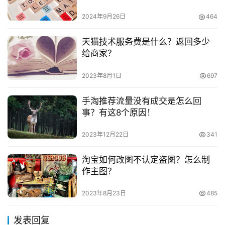
作者本人。本站仅提供信息存储空间服务，不拥有所有权，不
2024年9月26日
464
承担相关法律责任。如发现本站有涉嫌抄袭侵权/违法违规的内
容， 请发送邮件至
153055113@qq.com
举报，一经查实，
天猫技术服务费是什么？返回多少
本站将立刻删除。
给商家？
2023年8月1日
697
手淘推荐流量没有成交是怎么回
事？有这8个原因！
2023年12月22日
341
淘宝如何改图不认定盗图？怎么制
作主图？
2023年8月23日
485
发表回复