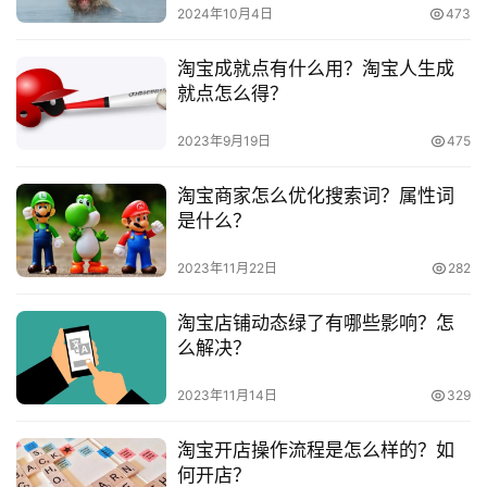
号
2024年10月4日
473
　　推荐阅读：
淘宝成就点有什么用？淘宝人生成
淘
　　淘宝店铺转让平台靠谱吗？淘宝转让平台要注意哪
就点怎么得？
宝
些？
分
2023年9月19日
475
享
　　淘宝店铺转让平台哪个靠谱？淘宝店铺转让有哪些
淘宝商家怎么优化搜索词？属性词
平台？
是什么？
　　淘宝店铺转让靠谱吗？淘宝店铺转让是真的吗？
2023年11月22日
282
淘宝店铺动态绿了有哪些影响？怎
么解决？
本文来自投稿，不代表早谈创业网立场，作者：欧阳, 微澜，如
2023年11月14日
329
若转载，请注明出处：
https://www.zaotuan.com.cn/141391.html
淘宝开店操作流程是怎么样的？如
何开店？
版权声明：本文内容由互联网用户自发贡献，该文观点仅代表