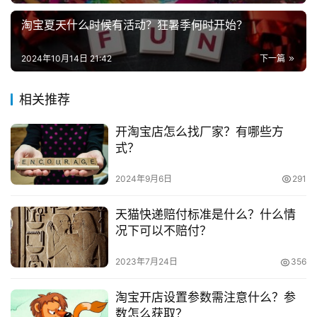
铺须要什么流程?
                                        2023-01-28 16:03:24                                      
淘宝夏天什么时候有活动？狂暑季何时开始？
兼
网上开店步骤 开网店的流程和步骤 开网店的详细步骤           
职
淘宝开店   开1688店铺需要什么条件？需要多少产品？
2024年10月14日 21:42
下一篇
项
                                        开1688店铺需要什么条件？需
目
相关推荐
要多少产品？
                                        2023-01-27 17:36:34                                      
电
开淘宝店怎么找厂家？有哪些方
1688入驻条件 1688入驻条件有哪些           淘宝开店   阿
商
投稿
式？
创
里巴巴1688开店需要什么？新店怎么做推广？
业
                                        阿里巴巴1688开店需要什么？
2024年9月6日
291
新店怎么做推广？
创
天猫快递赔付标准是什么？什么情
                                        2023-01-27 17:33:27                                      
业
况下可以不赔付？
1688入驻条件 1688入驻条件有哪些           淘宝开店   在
项
1688阿里巴巴怎样开店流程？阿里巴巴开店好做吗？
2023年7月24日
356
目
                                        在1688阿里巴巴怎样开店流
淘宝开店设置参数需注意什么？参
程？阿里巴巴开店好做吗？
视
数怎么获取？