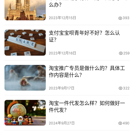
工商户好？区别是什么？
么办？
                                        2023-02-04 14:58:07                                      
淘宝开店个人和企业七大区别
2023年12月15日
393
支付宝宝呗青年好不好？怎么认
证？
本文来自投稿，不代表早谈创业网立场，作者：欧阳, 微澜，如
2023年12月16日
259
若转载，请注明出处：
淘宝推广专员是做什么的？具体工
https://www.zaotuan.com.cn/141357.html
作内容是什么？
版权声明：本文内容由互联网用户自发贡献，该文观点仅代表
作者本人。本站仅提供信息存储空间服务，不拥有所有权，不
2023年9月17日
322
承担相关法律责任。如发现本站有涉嫌抄袭侵权/违法违规的内
容， 请发送邮件至
153055113@qq.com
举报，一经查实，
淘宝一件代发怎么样？如何做好一
本站将立刻删除。
件代发？
2024年9月27日
490