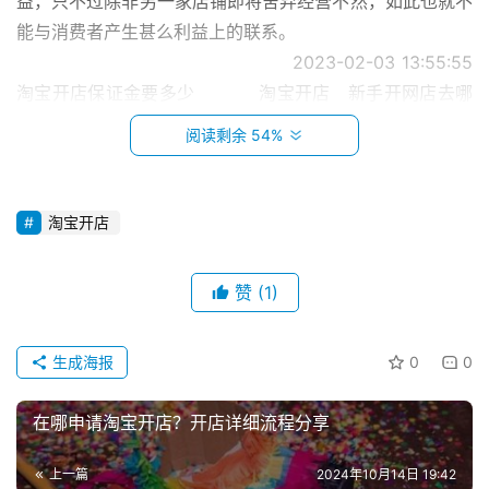
益，只不过除非另一家店铺即将舍弃经营不然，如此也就不
能与消费者产生甚么利益上的联系。
                                        2023-02-03 13:55:55                                      
淘宝开店保证金要多少           淘宝开店   新手开网店去哪
里找货源？进货渠道有哪些？
阅读剩余 54%
                                        想开网店的商家越来越多了，
对于商家而言开店不然很大要解决货源的问题。通常而言，
新手开网店去哪里找货源呢?针对这个问题，下面的内容中
淘宝开店
为大家进行解答。
                                        2023-01-30 15:13:24                                      
赞
(1)
淘宝开店如何寻找货源 淘宝开店怎么找货源 淘宝选择货源
首
的技巧有哪些           淘宝开店   网上开店铺需要什么流
页
生成海报
0
0
程？步骤具体有哪些？
                                        现在开网店是大家常用的创业
小
在哪申请淘宝开店？开店详细流程分享
本
方式之一，假如要开一间属于他们网店的话，一定要搞好心
创
理准备才行，而且还要可以选择合适的平台。目前网上加店
上一篇
2024年10月14日 19:42
业