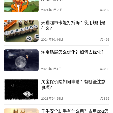
                                        2023-01-27 17:01:27                                      
频
号
阿里巴巴 1688入驻条件           淘宝开店   1688可以个人
2024年9月21日
292
开店吗？开店营业执照怎么弄？
淘
                                        1688可以个人开店吗？开店营
天猫超市卡能打折吗？使用规则是
宝
什么？
业执照怎么弄？
分
                                        2023-01-26 14:21:09                                      
享
2024年10月6日
492
网上开店怎么办理营业执照 淘宝店铺如何更新营业执照           
淘宝开店   个体工商户开淘宝店铺需要对公账户吗？要交税
淘宝钻展怎么优化？如何去优化？
吗？
                                        个体工商户开淘宝店铺需要对
2023年9月4日
295
公账户吗？要交税吗？
                                        2023-01-26 14:14:50                                      
淘宝保价险如何申请？有哪些注意
淘宝企业店铺要交税吗 淘宝开店怎么交税 淘宝开的店铺需
事项？
要交多少税           淘宝开店   淘宝开店个人商家好还是个
体工商户好？区别是什么？
2023年9月25日
356
                                        淘宝开店个人商家好还是个体
千牛安全助手有什么用？占用cpu怎