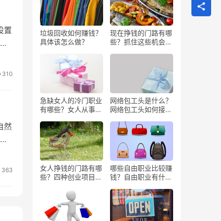
设置
垃圾回收如何赚钱？
现在挣钱的门路有哪
具体该怎么做？
些？抓住这些机会闷
不
声发大财
310
急缺女人的冷门职业
网络包工头是什么？
有哪些？女人从事哪
网络包工头如何接业
些工作更赚钱？
务？
自然
，
女人挣钱的门路有哪
哪些自由职业比较赚
363
些？四种创业项目推
钱？自由职业有什么
荐
好处？