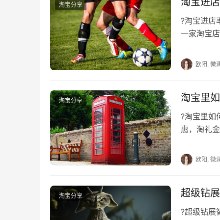
淘宝进店
淘宝分享
?淘宝进店
本文来自投稿，不代表早谈创业网立场，作者：欧阳,
一家淘宝店
https://www.zaotuan.com.cn/141065.html
店率是pv
版权声明：本文内容由互联网用户自发贡献，该文观
欧阳, 微
相关法律责任。如发现本站有涉嫌抄袭侵权/违法违规
刻删除。
淘宝里如
淘宝分享
?淘宝里
惠，淘礼金
让商家拥有
欧阳, 微
超级钻展
淘宝分享
?超级钻