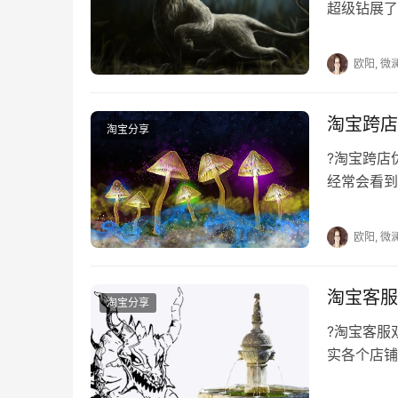
超级钻展了
家们还想要
欧阳, 微
淘宝跨店
淘宝分享
?淘宝跨
经常会看到
卖家们是不
欧阳, 微
淘宝客服
淘宝分享
?淘宝客
实各个店铺
选择对淘宝