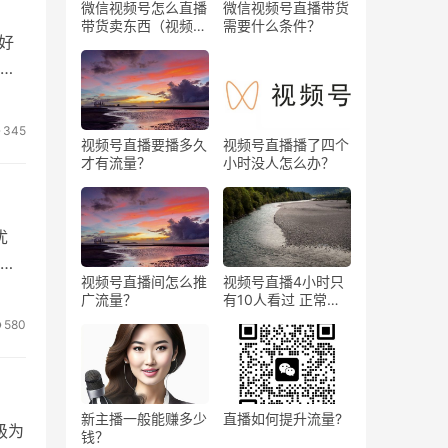
微信视频号怎么直播
微信视频号直播带货
带货卖东西（视频号
需要什么条件？
好
0粉丝可以卖货吗）
进
担
345
立
视频号直播要播多久
视频号直播播了四个
才有流量？
小时没人怎么办？
优
以
视频号直播间怎么推
视频号直播4小时只
广流量？
有10人看过 正常
吗？
580
新主播一般能赚多少
直播如何提升流量?
级为
钱？