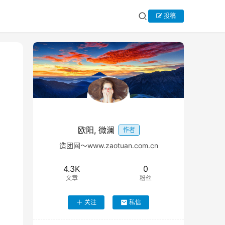
投稿
欧阳, 微澜
作者
造团网～www.zaotuan.com.cn
4.3K
0
文章
粉丝
关注
私信