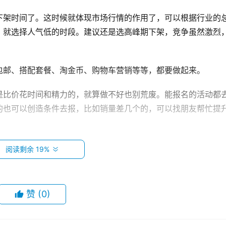
下架时间了。这时候就体现市场行情的作用了，可以根据行业的
，就选择人气低的时段。建议还是选高峰期下架，竞争虽然激烈
包邮、搭配套餐、淘金币、购物车营销等等，都要做起来。
是比价花时间和精力的，就算做不好也别荒废。能报名的活动都
的也可以创造条件去报，比如销量差几个的，可以找朋友帮忙提
费的，多是工具性的，价格也不算高。付费推广则是直接花钱引
阅读剩余 19%
否做。
赞
(0)
是保留的，比重新开个店铺肯定要好，店铺等级要高，比重新开店
开店后仍然是皇冠店铺。