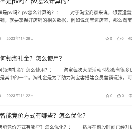
率是pv吗？pv怎么计算的？
率是pv吗？pv怎么计算的？： 对于淘宝商家来说，想要运营
 微澜，如若转载，请注明出处：
铺，就要掌握好店铺的相关数据，例如说淘宝进店率，那么淘宝
吗?下面就来看看吧! 淘宝…
点仅代表作者本人。本站仅提供信息存储空间服务，不拥有所有权，不承
澜
2023年11月29日
0
0
的内容， 请发送邮件至
153055113@qq.com
举报，一经查实，本站将
何领淘礼金？怎么使用？
如何领淘礼金？怎么使用？： 淘宝每次大型活动时都会有很多
是其中的一个。淘礼金是为了助力淘宝客搭建会员营销玩法，可
更多的流量。淘宝的淘礼金需要怎样领…
澜
2023年11月22日
0
0
智能竞价方式有哪些？怎么优化？
展智能竞价方式有哪些？怎么优化？： 钻展在前段时间已经升