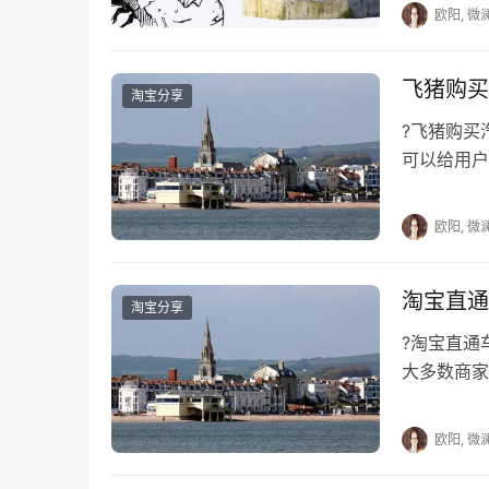
欧阳, 微
飞猪购买
淘宝分享
?飞猪购买
可以给用户
是汽车票都
欧阳, 微
淘宝直通
淘宝分享
?淘宝直
大多数商家
东西，这时
欧阳, 微