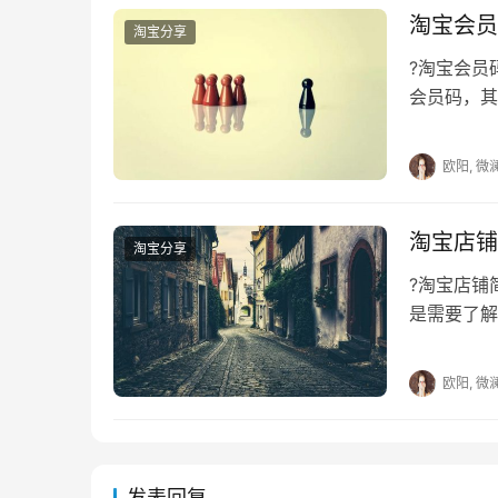
淘宝会员
淘宝分享
?淘宝会
会员码，其
知道淘宝会
欧阳, 微
淘宝店铺
淘宝分享
?淘宝店
是需要了解
但是如果能
欧阳, 微
发表回复