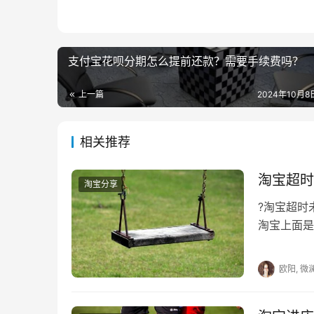
　　2、店铺粉丝仍然保留，虽然老店闭店
关注着店铺。相对于完全新开的店铺要去积累店
支付宝花呗分期怎么提前还款？需要手续费吗？
　　3、老店铺如果之前没有过违规行为，
上一篇
2024年10月8日
平台有自己的算法来计算店铺经营数据的。
　　淘宝上面虽然也有一些付费的流量，多
相关推荐
　　推荐阅读：
淘宝超时
淘宝分享
　　淘宝店铺老店新开怎么激活？有什么方
?淘宝超
淘宝上面是
　　淘宝店铺老店新开没有流量怎么办？怎
人也遇到过
欧阳, 微
　　老店新开淘宝如何运营？老店和开新店