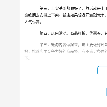
　　第三，上货基础都做好了，然后就是上
高峰期去安排上下架。新店如果想避开激烈竞争
人气也高。
　　第四，店内活动。商品打折、优惠券、
　　第五，微淘内容做起来，这个要做好还
报，挑选店里竞争力好的商品报，有不满足条件
下。
　　第六，付费推广。上面虽然也有一些付
这个花费上不封顶，卖家可根据自身情况决定是
　　有什么优势?
　　1、老店重新开店，淘宝店铺信誉等级
累店铺等级要好多了。之前是皇冠店铺的，重新