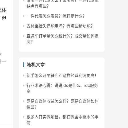
淘宝一件代发怎么上架宝贝？一件代发优
缺点有哪些？
总体
一件代发怎么发货？流程是什么？
，但
支付宝挂失还能用吗？有哪些新功能？
直通车订单量怎么统计的？成交量如何提
高？
去
升一
随机文章
新手怎么开早餐店？这样经营利润更高！
流，
行业术语心得：说说idc是什么、idc服务
商
网易自媒体收益怎么样？网易自媒体如何
运营？
很多人其实做项目，都在做舍本逐末的事
积
情