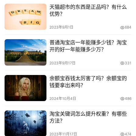
天猫超市的东西是正品吗？有什么
　　淘宝保证金计划怎么加入?有什么条件?
优势？
　　淘宝开店成功后扣保证金吗?有什么规则?
2023年9月1日
684
普通淘宝店一年能赚多少钱？淘宝
开的好一年能赚多少万？
本文来自投稿，不代表早谈创业网立场，作者：欧阳, 微澜，如
2023年9月17日
331
若转载，请注明出处：
https://www.zaotuan.com.cn/141349.html
余额宝吞钱太厉害了吗？余额宝的
钱要拿出来吗？
版权声明：本文内容由互联网用户自发贡献，该文观点仅代表
作者本人。本站仅提供信息存储空间服务，不拥有所有权，不
2024年10月4日
486
承担相关法律责任。如发现本站有涉嫌抄袭侵权/违法违规的内
容， 请发送邮件至 153055113@qq.com 举报，一经查实，
淘宝关键词怎么提升权重？有哪些
本站将立刻删除。
方法？
2023年11月17日
474