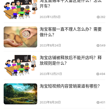
淘宝直通车十大雷区是什么？怎么
　　3.给支付宝中存入足够的金额，你可以给支付宝绑
频
开车？
定银行卡进行充值，或者在绑定之后直接通过，银行卡进行
号
支付。支付成功之后，页面就会出现，恭喜您已交纳，保证
2023年12月5日
262
金成功页面。
淘
淘宝客服一直不理人怎么办？需要
宝
做什么？
　　4.申请成功之后，我们就会收到淘宝的提示，说这
分
享
个产品他是要在24个小时之后才能生效，接下来我们要做
2023年8月24日
549
的过程就是默默的等保证金现在我们的店铺中就可以了。
淘宝店铺被释放后不能开店吗？释
　　各位淘宝商家们，如果您在开店的过程当中有一个
放规则是什么？
步骤是需要缴纳保证金的话，那么你就必须要去缴纳保证金
哦，这个步骤是无法省略的，如果不去缴纳的话到时候一些
2023年12月21日
494
功能是无法使用的。
淘宝短视频内容营销渠道有哪些？
　　推荐阅读：
2023年8月26日
401
　　淘宝开店需要保证金吗?淘宝保证金能退吗?