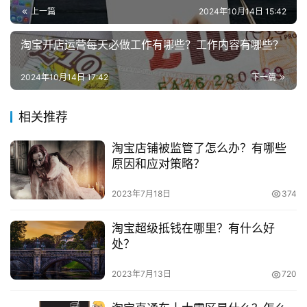
业
是我们所说的淘宝的保证金。
上一篇
2024年10月14日 15:42
兼
　　如何缴纳保证金呢?
淘宝开店运营每天必做工作有哪些？工作内容有哪些？
职
项
　　1.首先是登录淘宝网，不必理会繁杂的页面，直接
2024年10月14日 17:42
下一篇
目
进入卖家中心。进入你店铺的主页之后，你就会看见店铺名
字的下方有一行小字。消保服务的第一栏蓝色字体的就是保
相关推荐
电
证金，点击保证金页面，该页面会提示您，现金账户可用余
商
投稿
淘宝店铺被监管了怎么办？有哪些
额为零元，点击长那两个字，下面就正式进入了，保证金的
创
原因和应对策略？
交纳过程。
业
2023年7月18日
374
　　2.剩下就是交费的过程了，你首先可以通过各种渠
创
道搜集你要销售的产品，需要交纳多少钱的保证金。然后在
淘宝超级抵钱在哪里？有什么好
业
处？
淘宝的自定义额度上输入1001元，这个时候需要从你的支付
项
宝中进行支付。如果金额足够，那么直接输入交易密码。如
目
2023年7月13日
720
果交易不够者进入我们的第三步。
视