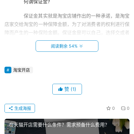
　　何谓保证金?
　　保证金其实就是淘宝店铺作出的一种承诺，是淘宝
店家交给淘宝的一种保障金额，为了对消费者的权利进行保
障而产生的一种保险金额。保证金是可以自己，选择交或者
不交的，因为有许多产品不用交纳保证金也可以进行发布。
阅读剩余 54%
保证金是要交的，金额基本是在一千块钱，而且这一千块钱
会在你决定不再经营店铺之后，退出淘宝的时候会给你进行
全额退款。这就是我们所说的保证金。
淘宝开店
　　但是并不是说所有的，淘宝的保证金都是一千块
钱，这需要根据具体的情况来定。交纳了保证金之后，你的
赞
(1)
首
店铺就可以看出一些，像七天无理由退货的这些权限，这
页
些，消费者能够看到的保险会给你的，产品带来更大的可信
生成海报
0
0
度。而且在淘宝上进行搜索的时候，会优先显示那些交纳了
小
本
保证金的店铺。而且有可能在你进货的时候，保证金这个东
在天猫开店需要什么条件？需求预备什么费用？
创
西也会被，被供货商要求作为一种信誉的东西提供，以上就