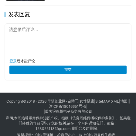
发表回复
请登录后评论...
登录
后才能评论
提交
Copyright©2019 -2026
早谈创业网
-
自动门
|
女性健康
|
SiteMAP XML
|
地图
||
渝ICP备18016651号-5
|
|
重庆狼图腾电子商务有限公司
声明:本网站尊重并保护知识产权，根据《信息网络传播权保护条例》，如果我
们转载的作品侵犯了您的权利,请在一个月内通知我们，邮箱：
153055113@qq.com 我们会及时删除。
温馨提示：创业需谨慎，投资需小心，以上创业项目仅作参考。