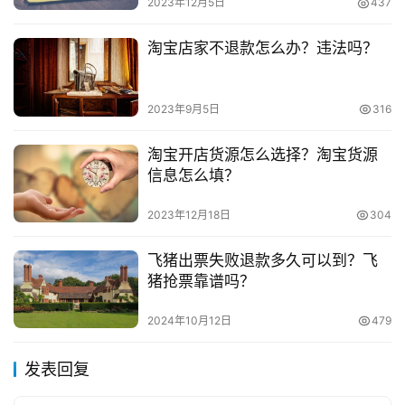
2023年12月5日
437
容， 请发送邮件至
153055113@qq.com
举报，一经查实，
本站将立刻删除。
淘宝店家不退款怎么办？违法吗？
2023年9月5日
316
淘宝开店货源怎么选择？淘宝货源
信息怎么填？
2023年12月18日
304
飞猪出票失败退款多久可以到？飞
猪抢票靠谱吗？
2024年10月12日
479
发表回复