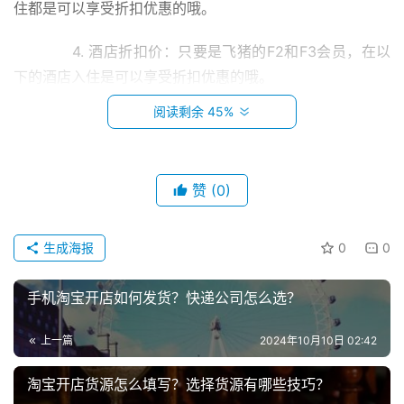
住都是可以享受折扣优惠的哦。
　　4. 酒店折扣价：只要是飞猪的F2和F3会员，在以
下的酒店入住是可以享受折扣优惠的哦。
阅读剩余 45%
　　5. 免费升房：只要是飞猪的F2和F3会员，在一些
的酒店入住支持免费升房服务(部分酒店视入住情况)。
　　6.
赞
(0)
　　优先登机：只要是飞猪的F2会员领取了美国航空
首
生成海报
0
0
页
金卡，搭乘美国航空航班享受优先安检和登记，搭乘寰宇一
家航班享受商务舱乘客登记手续优先办理服务。而F3会员
手机淘宝开店如何发货？快递公司怎么选？
小
领取美国航空白金卡后不仅仅能享受以上的优质服务，搭乘
本
寰宇一家航班还能享受提前登机和机场贵宾室的服务。
上一篇
2024年10月10日 02:42
创
业
　　7.
淘宝开店货源怎么填写？选择货源有哪些技巧？