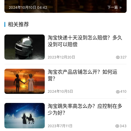
　　五折住高星：飞猪F2的会员在一个会员周期内可
兼
2024年10月10日 04:42
下一篇
职
以可享受2次五折住高星特权，飞猪的F3会员在一个会员周
项
期内可享受4次五折住高星的特权。一个会员周期为一年，
相关推荐
目
当然活动仅限本人入住哦。
淘宝快递十天没到怎么赔偿？多久
电
　　怎么升级?
没到可以赔偿
商
投稿
创
　　加入飞猪会员即为F1会员。当会员的定级里程大于
2023年12月20日
327
业
等于8000且机票购买订单数大于等于2的时候，即可升级为
淘宝农产品店铺怎么开？如何运
F2会员。
营？
创
业
　　当会员的定级里程大于等于
2024年10月5日
410
项
目
　　20000且机票购买订单数大于等于12时，即有机
淘宝跳失率高怎么办？应控制在多
会收到飞猪的F3会员邀请，只有收到邀请且确认的会员才
少为好？
视
能升级为F3会员。PS：如果你的支付宝会员是黄金会员以
频
上的话，点击权益可直接成为飞猪F2会员哦。
2023年7月11日
343
号