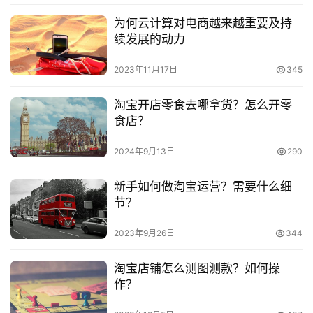
　　推荐阅读：
为何云计算对电商越来越重要及持
淘
续发展的动力
宝
　　飞猪抢票成功率高吗?12306怎么样?
2023年11月17日
345
分
享
　　飞猪里程怎么获得?有哪些获得方法?
淘宝开店零食去哪拿货？怎么开零
食店？
　　双十一飞猪有什么优惠?有哪些常见问题?
2024年9月13日
290
新手如何做淘宝运营？需要什么细
节？
本文来自投稿，不代表早谈创业网立场，作者：欧阳, 微澜，如
若转载，请注明出处：
2023年9月26日
344
https://www.zaotuan.com.cn/141131.html
版权声明：本文内容由互联网用户自发贡献，该文观点仅代表
淘宝店铺怎么测图测款？如何操
作者本人。本站仅提供信息存储空间服务，不拥有所有权，不
作？
承担相关法律责任。如发现本站有涉嫌抄袭侵权/违法违规的内