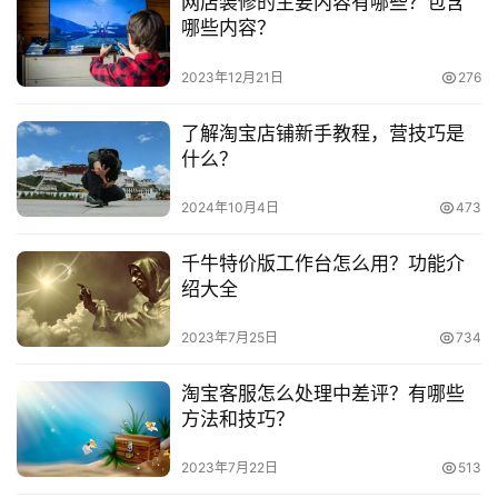
网店装修的主要内容有哪些？包含
傻瓜式的软件很简单，对图片的一些简单处理很有帮助，淘
频
哪些内容？
客网会有具体的收集整理
号
2023年12月21日
276
　　5、淘宝旺旺：
淘
了解淘宝店铺新手教程，营技巧是
宝
　　淘宝旺旺是你看店的法宝，赶紧下载装上吧，里面
什么？
分
也有很多技巧，参看淘宝工具篇的教程吧。
享
2024年10月4日
473
　　6、配送知识：
千牛特价版工作台怎么用？功能介
　　宝贝的包装和邮递学问也是很多的，特别是易碎贵
绍大全
重的物品，具体看淘客网的专题吧。
2023年7月25日
734
　　以上就是淘宝开店前期要准备的东西了，大家在注
淘宝客服怎么处理中差评？有哪些
册网店前一定要看一下自己是不是符合条件，虽然淘宝开店
方法和技巧？
的门槛不是非常高，但是也还是有一些硬性要求的，开好店
铺之后大家就需要去学习一下运营了哦!
2023年7月22日
513