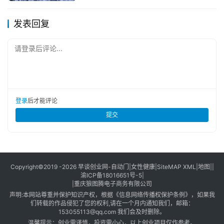
本站将立刻删除。
发表回复
请登录后评论...
登录
后才能评论
提交
Copyright©2019 -2026
早谈创业网
-
自动门
|
女性健康
|
SiteMAP XML
|
地图
||
渝ICP备18016651号-5
|
|
重庆狼图腾电子商务有限公司
声明:本网站尊重并保护知识产权，根据《信息网络传播权保护条例》，如果我
们转载的作品侵犯了您的权利,请在一个月内通知我们，邮箱：
153055113@qq.com 我们会及时删除。
温馨提示：创业需谨慎，投资需小心，以上创业项目仅作参考。