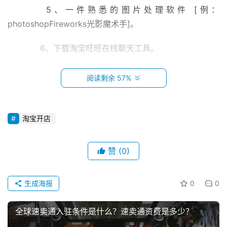
　　5、一件熟悉的图片处理软件 [例：
photoshopFireworks光影魔术手]。
　　6、下载淘宝旺旺在线聊天工具。
　　7、你要出售的宝贝及宝贝的介绍资料 [最基础的
阅读剩余 57%
需要宝贝的展示图片、名称、介绍、价格]。
　　8、联系好几家快递公司，以及发货所用的东东 
淘宝开店
[胶布、盒子等]。
　　二、需要学习什么?
赞
(0)
首
页
　　1、电脑的操作使用：
生成海报
0
0
小
　　先说最基础的，既然是在网上卖东西，不会用电脑
本
全球速卖通入驻条件是什么？速卖通资费是多少？
不会使用网络怎么行，看到这，如果你连最基本的上网及使
创
用电脑都不会的话那你就不要继续看下去了，你应该去好好