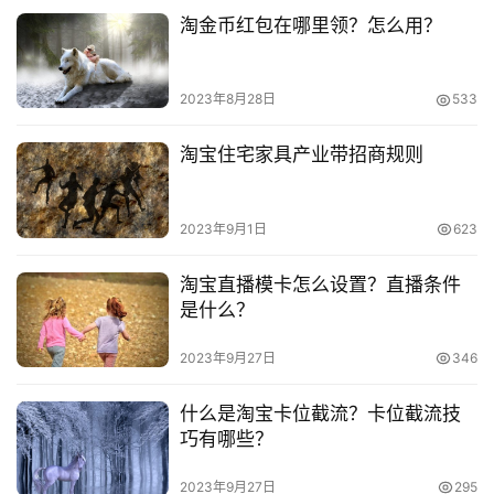
　　推荐阅读：
淘金币红包在哪里领？怎么用？
　　淘宝开店运费怎么设置？运费怎么算？
2023年8月28日
533
　　淘宝开店的详细步骤是什么？条件有哪些？
淘宝住宅家具产业带招商规则
　　淘宝开店如何寄快递？需要注意什么？
2023年9月1日
623
淘宝直播模卡怎么设置？直播条件
是什么？
本文来自投稿，不代表早谈创业网立场，作者：欧阳, 微澜，如
若转载，请注明出处：
2023年9月27日
346
https://www.zaotuan.com.cn/140935.html
版权声明：本文内容由互联网用户自发贡献，该文观点仅代表
什么是淘宝卡位截流？卡位截流技
作者本人。本站仅提供信息存储空间服务，不拥有所有权，不
巧有哪些？
承担相关法律责任。如发现本站有涉嫌抄袭侵权/违法违规的内
容， 请发送邮件至 153055113@qq.com 举报，一经查实，
2023年9月27日
295