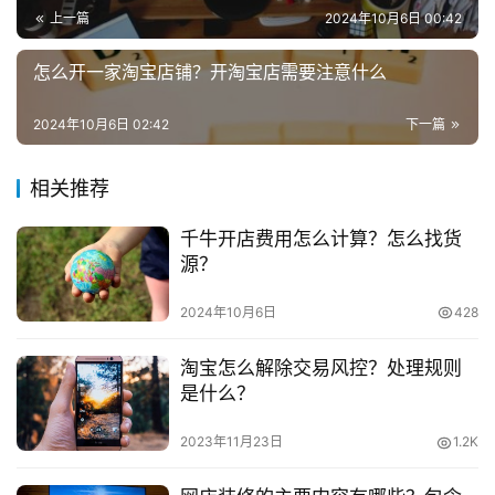
业
上一篇
2024年10月6日 00:42
的学习一下。电脑速度尽量快一些，效率也能高一些。如果
基础的都会了建议有时间还要学习一些其他相关的电脑术语
兼
怎么开一家淘宝店铺？开淘宝店需要注意什么
和网络术语。
职
项
2024年10月6日 02:42
下一篇
　　2、拍照片：
目
相关推荐
　　数码相机要求不用太高，不过也不能太残次，在网
电
上产品的照片是至关重要的不能太过意不去。
商
投稿
千牛开店费用怎么计算？怎么找货
创
源？
　　3、邮箱的使用：
业
2024年10月6日
428
　　邮箱很重要，淘宝的审核信息会发送到你的邮箱
创
中，后面出售商品的时候也会有相应提示的邮件
淘宝怎么解除交易风控？处理规则
业
是什么？
项
　　4、使用图片处理软件：
目
2023年11月23日
1.2K
　　要开店至少要学会一种图片处理软件，现在有很多
视