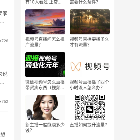
有10人看过 正常
需要什么条件？
吗？
卖家
才
视频号直播间怎么推
视频号直播要播多久
726
广流量？
才有流量？
来说
担
，
微信视频号怎么直播
视频号直播播了四个
立
带货卖东西（视频号
小时没人怎么办？
0粉丝可以卖货吗）
752
新主播一般能赚多少
直播如何提升流量?
钱？
果想