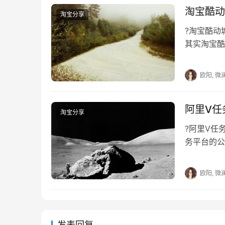
淘宝酷动
淘宝分享
?淘宝酷动
其实淘宝酷
店铺都想要
欧阳, 微
阿里V任
淘宝分享
?阿里V任
务平台的公
议，下面就
欧阳, 微
发表回复