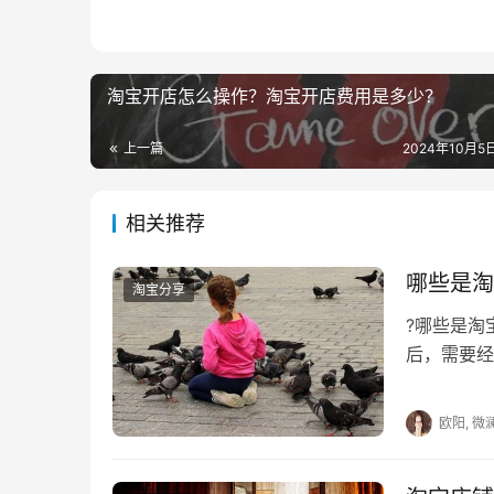
　　速卖通资费是多少?
　　入驻技术服务费按年缴纳，不同类目数额不
淘宝开店怎么操作？淘宝开店费用是多少？
　　退出，已缴纳费用按月返还，算头不算尾
上一篇
2024年10月5日
　　TIPS：该费用是缴纳，不是保证金哦，
相关推荐
　　销售额达标后，可以返还本步第一项收取的
售额判定。
哪些是淘
淘宝分享
　　很多的网友们想要创业，其实开一个网
?哪些是
专门做国内的生意的，一个跨境店商了，在以上
后，需要经
那么哪些是
　　推荐阅读：
欧阳, 微
　　速卖通店铺类型有哪些？三大店铺类型