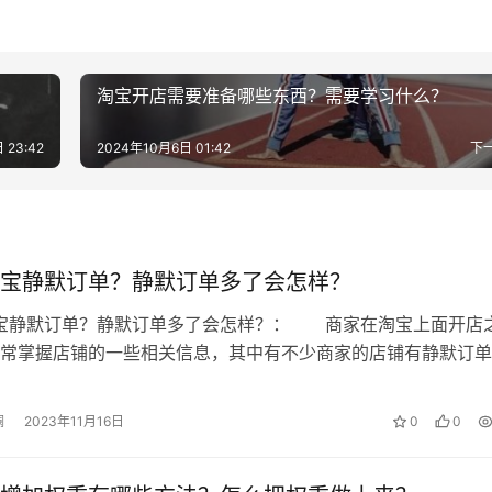
同，大致为1W、2W、3W、5W、10W。
淘宝开店需要准备哪些东西？需要学习什么？
。退还在申请后需要30日。
 23:42
2024年10月6日 01:42
下
平台按照类目，抽取佣金，佣金范围5%-8%，实时划扣收取。
“技术服务费”，返还比例一般为50%和100%,具体返还比例
宝静默订单？静默订单多了会怎样？
店是一个不错的创业方式，现在的电商也大致分然两个部分，一
淘宝静默订单？静默订单多了会怎样？： 商家在淘宝上面开店
的内容分享了分享了速卖通的入驻条件。
常掌握店铺的一些相关信息，其中有不少商家的店铺有静默订单
淘宝静默订单?下面就一起来看看吧!…
澜
2023年11月16日
0
0
说明