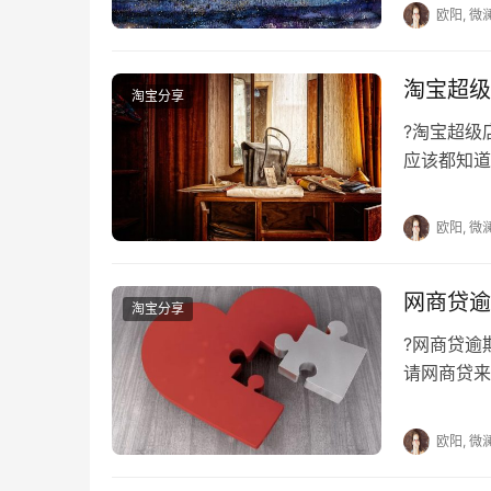
欧阳, 微
淘宝超级
淘宝分享
?淘宝超
应该都知道
情，上面有
欧阳, 微
网商贷逾
淘宝分享
?网商贷
请网商贷来
使用了以后
欧阳, 微