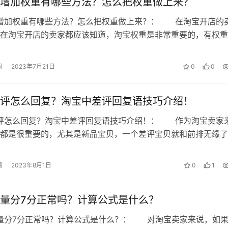
增加权重有哪些方法？怎么把权重做上来？
意什么？
铺增加权重有哪些方法？怎么把权重做上来？： 在淘宝开店的
么条件？
在淘宝开店的卖家都应该知道，淘宝权重是非常重要的，有权重
而淘宝店铺权重也不是说你做好了某…
澜
2023年7月21日
0
0
 微澜，如若转载，请注明出处：
评怎么回复？淘宝中差评回复语技巧介绍！
差评怎么回复？淘宝中差评回复语技巧介绍！： 作为淘宝卖家
点仅代表作者本人。本站仅提供信息存储空间服务，不拥有所有权，不承
都是很重要的，尤其是新品宝贝，一个差评宝贝就和前排无缘了
， 请发送邮件至 153055113@qq.com 举报，一经查实，本站将
铺的影响也是不小的，所以怎么回复…
澜
2023年8月1日
0
1
量分7分正常吗？计算公式是什么？
质量分7分正常吗？计算公式是什么？： 对淘宝卖家来说，如