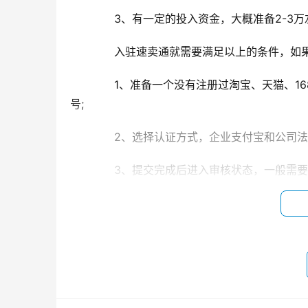
　　3、有一定的投入资金，大概准备2-3万
　　入驻速卖通就需要满足以上的条件，如
　　1、准备一个没有注册过淘宝、天猫、1
号;
　　2、选择认证方式，企业支付宝和公司法
　　3、提交完成后进入审核状态，一般需要1
　　4、审核通过后，需要选择商品经营大
保证金;
　　5、按系统提示添加商标，提交商标授权
　　6、最后就是绑定支付宝账户，保证支