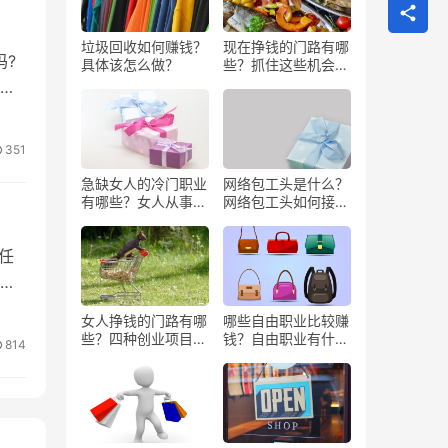
垃圾回收如何赚钱？
现在挣钱的门路有哪
?
具体该怎么做？
些？抓住这些机会闷
声发大财
的
351
急缺女人的冷门职业
网络包工头是什么？
有哪些？女人从事哪
网络包工头如何接业
些工作更赚钱？
务？
任
争
女人挣钱的门路有哪
哪些自由职业比较赚
些？四种创业项目推
钱？自由职业有什么
814
荐
好处？