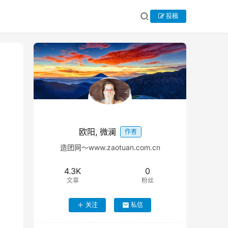
投稿
欧阳, 微澜
作者
造团网～www.zaotuan.com.cn
4.3K
0
文章
粉丝
关注
私信