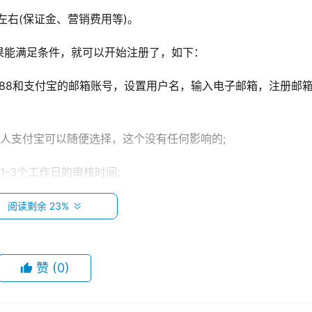
左右(保证金、营销费用等)。
果能满足条件，就可以开始注册了，如下：
688和支付宝的邮箱账号，设置用户名，输入电子邮箱，注册邮
人支付宝可以随便选择，这个没有任何影响的;
-3个工作日的审核时间;
类，根据你的商品选择对应的类目就行，提交审核，通过后可以
阅读剩余 23%
书进行审核，也是1-3个工作日就能审核完成;
赞
(0)
付宝有相对应的扣款余额。