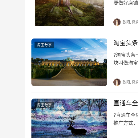
要做好店铺
提升质量分
欧阳, 微
淘宝头条
淘宝分享
?淘宝头
块叫做淘宝
利用了这一
欧阳, 微
直通车全
淘宝分享
?直通车
推广方式，
们而言是不