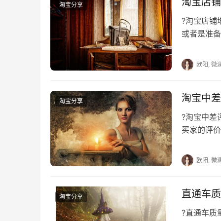
淘宝店铺
　　速卖通开店需要多长时间？开店后要注
淘宝分享
?淘宝店
　　速卖通开店需要对公账号吗？还需要什
或者是准备
会有排名，
欧阳, 微
本文来自投稿，不代表早谈创业网立场，作者：欧阳,
淘宝中差
https://www.zaotuan.com.cn/140933.html
淘宝分享
?淘宝中
版权声明：本文内容由互联网用户自发贡献，该文观
买家的评价
相关法律责任。如发现本站有涉嫌抄袭侵权/违法违规的内容
而且对于店
刻删除。
欧阳, 微
直通车质
淘宝分享
?直通车