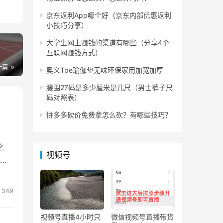
京东返利App哪个好（京东内部优惠返利
小技巧分享）
大学生网上赚钱的渠道有哪些（分享4个
互联网赚钱方式）
一篇
奥义Tpe瑜伽垫无味环保家用加宽加厚
腰围27码是多少厘米是几尺（男士裤子尺
码对照表）
以销
拼多多砍价免费拿怎么砍？有哪些技巧？
个是
之
视频号
，
349
视频号直播4小时只
微信视频号直播带货