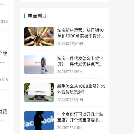
要
电商创业
390
淘宝新店运营，从日销10
单到1000单实操干货分
享！
2026年7月30日
个版
淘宝一件代发怎么上架宝
都
贝？一件代发优缺点有哪
些？
2026年7月29日
318
新手怎么从1688拿货？怎
么找优质货源？
2026年7月20日
付费
一个身份证可以开几个淘
姐
宝店？开个淘宝店要多少
钱？
2026年7月18日