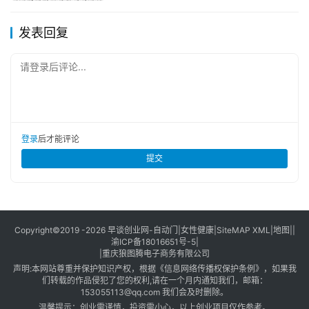
发表回复
请登录后评论...
登录
后才能评论
提交
Copyright©2019 -2026
早谈创业网
-
自动门
|
女性健康
|
SiteMAP XML
|
地图
||
渝ICP备18016651号-5
|
|
重庆狼图腾电子商务有限公司
声明:本网站尊重并保护知识产权，根据《信息网络传播权保护条例》，如果我
们转载的作品侵犯了您的权利,请在一个月内通知我们，邮箱：
153055113@qq.com 我们会及时删除。
温馨提示：创业需谨慎，投资需小心，以上创业项目仅作参考。