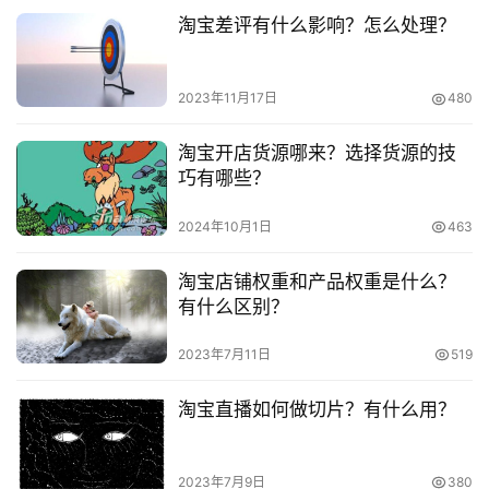
版权声明：本文内容由互联网用户自发贡献，该文观点仅代表
淘宝差评有什么影响？怎么处理？
作者本人。本站仅提供信息存储空间服务，不拥有所有权，不
承担相关法律责任。如发现本站有涉嫌抄袭侵权/违法违规的内
容， 请发送邮件至 153055113@qq.com 举报，一经查实，
2023年11月17日
480
本站将立刻删除。
淘宝开店货源哪来？选择货源的技
巧有哪些？
2024年10月1日
463
淘宝店铺权重和产品权重是什么？
有什么区别？
2023年7月11日
519
淘宝直播如何做切片？有什么用？
2023年7月9日
380