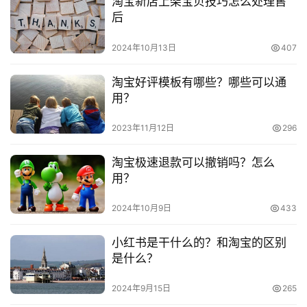
淘宝新店上架宝贝技巧怎么处理售
频
后
　　淘宝开店后，商家需要登录的是商家的淘宝账号，
号
登录方式是非常简单的，按照以上步骤去进行就可以了。淘
2024年10月13日
407
宝开店成功以后各位商家一定要仔细阅读淘宝的相关规定，
淘
千万不要违规，因为每个店铺都是有评分的。
淘宝好评模板有哪些？哪些可以通
宝
用？
分
　　推荐阅读：
享
2023年11月12日
296
　　淘宝开店如何寄快递?需要注意什么?
淘宝极速退款可以撤销吗？怎么
　　淘宝开店怎么少花运费?如何和快递谈运费?
用？
2024年10月9日
433
　　淘宝开店如何获得搜索流量和权重?
小红书是干什么的？和淘宝的区别
是什么？
本文来自投稿，不代表早谈创业网立场，作者：欧阳, 微澜，如
若转载，请注明出处：
2024年9月15日
265
https://www.zaotuan.com.cn/140619.html