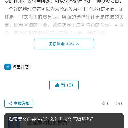
要的作用。支付宝绑定。可以说不论选择哪一种投资项目，
一个好的地理位置可以为为今后发展打下了良好的基础，尤
其是一门式为主的零售业。店面的选择往往更是成败的关
键，随着店铺的开业，就先决定了成功与否的命运。可以
说，选择好店铺地址就等于成功了一半。网赚下线。
阅读剩余 48%
　　2、错位经营：
　　学会错位经营，使自己具有得天独厚的优势。在错
淘宝开店
位经营的同时，不必限于商品本身，诚恳的态度、个性化的
铺面设计、员工的素质也在其考虑之列。面对各具特色的店
铺，若要顾客走进你的店铺，你就要独具特钯，显出与众不
赞
(0)
首
同的风格。
页
生成海报
0
0
　　店铺好比人的个性，店铺没有特色，就会变得毫无
小
品味，更无法吸引顾客。做好店铺特色功夫，就要了解顾客
本
淘宝卖文创要注意什么？开文创店赚钱吗？
的消费习惯，配合顾客的胃口，除了要注意地域性，还要考
创