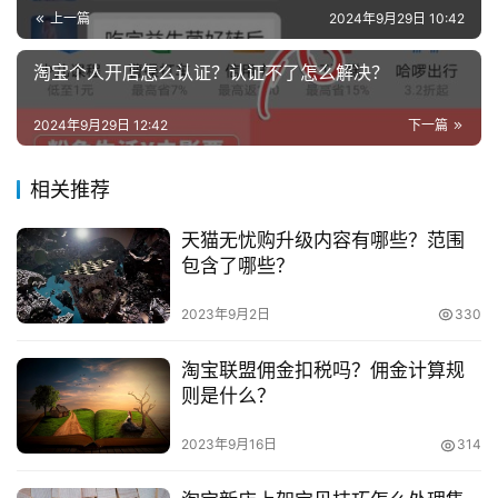
虑当地的经济水准、人事、技能以及资金等相识因素的限
业
上一篇
2024年9月29日 10:42
制，最好从尽可能的事项入手。
兼
淘宝个人开店怎么认证？认证不了怎么解决？
　　3、为顾客着想：
职
项
2024年9月29日 12:42
下一篇
　　经营店铺不能片面地认为反正自己是老板，其他的
目
就不考虑。站在顾客的立场上，满足不同层次的、个性化的
相关推荐
消费需求，店铺才会越做越大，经营者如果不追求成长，没
电
商
投稿
有远见，不向更高的目标冲击，就体会不到身为老板的的喜
天猫无忧购升级内容有哪些？范围
创
包含了哪些？
悦和充实感。成本。
业
2023年9月2日
330
　　做生意最大的目的就是赚钱，如果只想混日子，整
创
天抱着成长与否都无所谓的心态，那么，在你店铺里的员工
淘宝联盟佣金扣税吗？佣金计算规
业
就会受到一种潜移默化的影响，店铺的成功就无从谈起。开
则是什么？
项
店搞经营，不能都为着自己着想，你要都考虑自己，就会使
目
2023年9月16日
314
顾客的利益受损，这样的生意人，你说能把生意做的长久
吧?
视