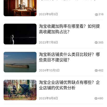
应该知道找货源的渠道了，大家可以结合店铺所卖的商品，
来选择合适的货源渠道，毕竟货源是淘宝开店中必经之路，
2023年9月5日
316
产品就没有好的销量。
淘宝收藏加购率在哪里看？如何提
　　推荐阅读：
高收藏加购占比？
　　淘宝开店活动怎么设置?有哪些方法?
2023年7月9日
365
　　淘宝开店后审核要多久?等的时间长吗?
淘宝新店铺卖什么类目比较好？哪
些类目不建议碰？
　　淘宝开店商品发布不成功怎么办?如何解决?
2024年10月5日
462
淘宝企业店铺优势缺点有哪些？企
业店铺的优劣势分析
本文来自投稿，不代表早谈创业网立场，作者：欧阳, 微澜，如
2023年9月8日
480
若转载，请注明出处：
https://www.zaotuan.com.cn/139751.html