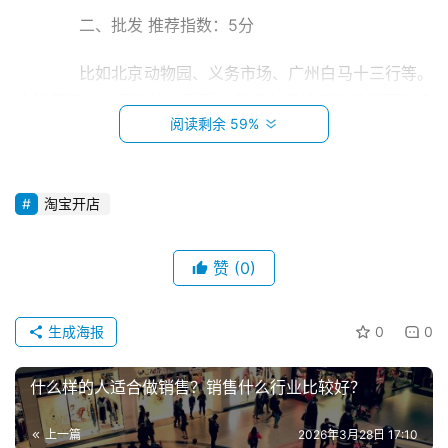
　　二、批发 推荐指数：5分
　　比如北京动物园、义务市场、广州白马十三行等。
这些是可以自己实地去看看，然后淘宝搜下有没有同款产
阅读剩余 59%
品，再对比下拿货价格利润，看自己有没有机会。其实不用
自己去进货，先借或者买一件来拍照，或者很多网上直接都
有图，然后上架。每天卖出去多少单，做个记录，统一去批
淘宝开店
发市场拿货，然后打包发出。
　　三、阿里巴巴批发
赞
(0)
首
推荐指数：6分
页
生成海报
0
0
　　这个其实和批发市场差不多，有些是支持一件代
发，不会发太多货。最好找那些认证的，或者有门槛的，不
小
什么样的人适合做销售？销售什么行业比较好？
本
要去贪图便宜，以为越低越好，那些9.9元包邮的不建议
创
做。
上一篇
2026年3月28日 17:10
业