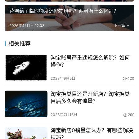
　　四、代销 推荐指数：7分
花呗给了临时额度还能提额吗？两者有什么区别？
兼
　　需要仔细挑选品牌商家，对比竞争程度和卖家数
职
2026年4月1日 12:03
下一篇
项
量，既然是品牌卖家，肯定代销的人不会少，想要靠代销，
目
突围有一定难度。刚开始申请，品牌方可能不会要太低。
相关推荐
　　五、淘宝店铺代销 推荐指数：6分
电
淘宝账号严重违规怎么解除？如何
商
投稿
操作？
　　如果有人买了你的产品，你去那个店拍一个然后改
创
业
地址就可以，也可以多选择几个商品，不要担心滞销。
2023年9月5日
420
　　六、进货加代销 推荐指数：7分
创
淘宝换类目还是开新店？淘宝换类
业
目后多久会有流量？
　　把所有流量进店给自己的爆款。这样时刻关注行业
项
2023年7月16日
299
目
爆款，一年照顾好自己的两三个主力款，适合几人小团队，
还可以保证利润，生意就还不错，也适合长期做。
淘宝新店0销量怎么办？有哪些解决
视
技巧？