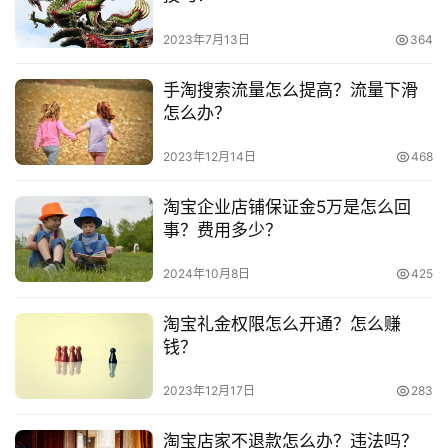
　　七、线下实体店代销 推荐指数：8分
频
号
2023年7月13日
364
　　代理金额和换货一年几十上百万，都有一定的制
度。这类店主不太懂电商，但懂销售，你可以找来合作，做
淘
手淘搜索流量怎么提高？流量下滑
淘宝帮他卖。多合作几家，把产品挂自己店铺里，宝贝就很
宝
怎么办？
分
多了。这个价格有一定的优势，而且产品方面，都还算有差
享
2023年12月14日
468
异化，不像网络代销那样，几百个卖家拼价格，烂的一地。
淘宝企业店铺保证金5万是怎么回
　　八、工厂代加工 推荐指数：10分
事？费用多少？
　　这是对于有经验、有资金的卖家运作方式了。店铺
2024年10月8日
425
要有自己的款式风格能把控，随意模仿大牌款，而且陈本价
压到最低，利润最大化，拼价格才有底气。做个聚划算活动
淘宝礼金权限怎么开通？怎么赚
什么的，自己有货，价格也诱人。但关键在于不要压太多
钱？
货，占用资金流，及时清仓变现。如果团队、运营、产品都
2023年12月17日
283
做好，这样的模式销售空间是非常大的。
淘宝店家不退款怎么办？违法吗？
　　通过对以上内容的了解，相信大家在开店的时候，