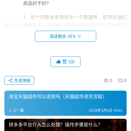
　　商品好不好?
　　1、这个问题本身就存在一个两面性，在开头我们
就说过了电商是千人千面的。那我们在看待问题上面也要千
人千面的去看待，因为产品不同买的人群不同所以用户体验
阅读剩余 36%
感也有不同。
　　买东西的时候有好评也会有差评，所以我们不能以
赞
(0)
偏概全的去说。但是淘宝优选的产品，比起淘宝上面的大众
化产品还要好一点。因为找的是有厂家进行合作的，不会去
首
找那种不合格的供应商。而且统一化的都是淘宝的客服形象
生成海报
0
0
页
这一块，所以质量还是把控比较严格的。
淘宝天猫超市可以退货吗（天猫超市退货流程）
小
　　2、淘宝心选现在也有很多的线下门店，把线下和
本
线上结合一起来做这样能够更好的突出品牌。就和网易的严
上一篇
2026年3月5日 19:45
创
选、必要商城一样，为什么之前不做呢?个人感觉淘宝在这
业
拼多多平台介入怎么处理？操作步骤是什么？
一点上面的顾虑还是比较多，因为打的是自己的品牌，把供