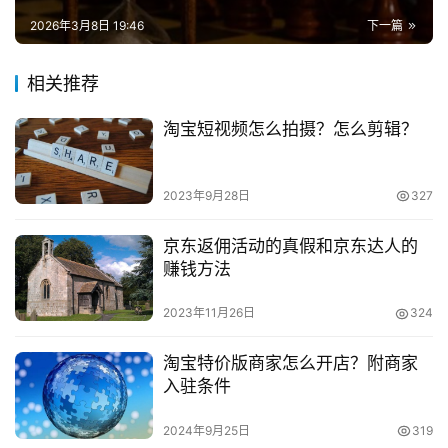
应商虚化了。买东西买到最后还是需要自己去体会，说再多
兼
2026年3月8日 19:46
下一篇
职
看再多也不如自己去使用一下会比较好。
项
相关推荐
目
　　如果各位确实成功报名了淘宝心选的活动，发现商
品无法正常显示，那也可以参照上面介绍的原因去进行验
淘宝短视频怎么拍摄？怎么剪辑？
电
证，最后再选择对应的解决方案。
商
投稿
创
　　推荐阅读：
2023年9月28日
327
业
　　微淘和淘宝达人的区别是什么?体现在哪些方面?
京东返佣活动的真假和京东达人的
赚钱方法
创
　　淘宝雷锋侠是什么意思?怎么获得这个称号?
业
2023年11月26日
324
项
　　聚划算火拼攻略是什么?从哪些方面入手?
目
淘宝特价版商家怎么开店？附商家
入驻条件
视
频
2024年9月25日
319
号