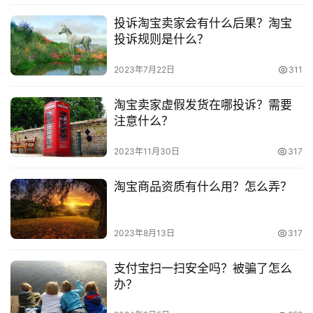
本文来自投稿，不代表早谈创业网立场，作者：欧阳, 微澜，如
投诉淘宝卖家会有什么后果？淘宝
若转载，请注明出处：
淘
投诉规则是什么？
https://www.zaotuan.com.cn/117533.html
宝
版权声明：本文内容由互联网用户自发贡献，该文观点仅代表
2023年7月22日
311
分
作者本人。本站仅提供信息存储空间服务，不拥有所有权，不
享
承担相关法律责任。如发现本站有涉嫌抄袭侵权/违法违规的内
淘宝卖家虚假发货在哪投诉？需要
容， 请发送邮件至 153055113@qq.com 举报，一经查实，
注意什么？
本站将立刻删除。
2023年11月30日
317
淘宝商品资质有什么用？怎么弄？
2023年8月13日
317
支付宝扫一扫安全吗？被骗了怎么
办？