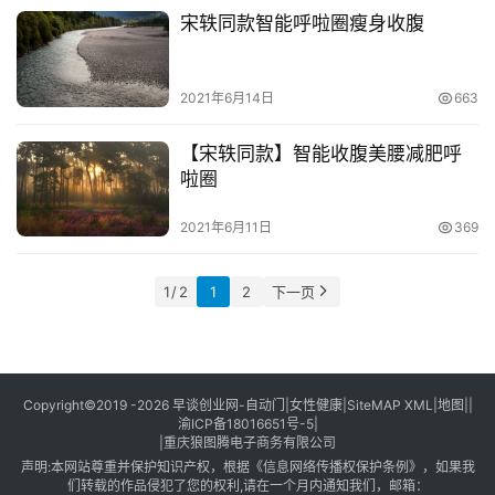
视
宋轶同款智能呼啦圈瘦身收腹
频
号
2021年6月14日
663
淘
宝
【宋轶同款】智能收腹美腰减肥呼
啦圈
分
享
2021年6月11日
369
1 / 2
1
2
下一页
Copyright©2019 -2026
早谈创业网
-
自动门
|
女性健康
|
SiteMAP XML
|
地图
||
渝ICP备18016651号-5
|
|
重庆狼图腾电子商务有限公司
声明:本网站尊重并保护知识产权，根据《信息网络传播权保护条例》，如果我
们转载的作品侵犯了您的权利,请在一个月内通知我们，邮箱：