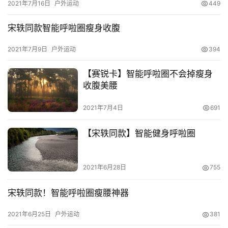
2021年7月16日
户外运动
449
业
宋轶同款智能呼啦圈瘦身收腹
兼
2021年7月9日
户外运动
394
职
项
【赛锐卡】智能呼啦圈不会掉瘦身
目
收腹美腰
电
2021年7月4日
691
商
投稿
创
【宋轶同款】智能健身呼啦圈
业
2021年6月28日
755
创
业
宋轶同款！智能呼啦圈瘦腰神器
项
目
2021年6月25日
户外运动
381