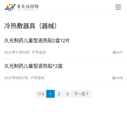
首
冷热敷器具（器械）
页
久光制药儿童型退热贴2盒12片
小
本
2021年11月26日
户外运动
421
创
业
久光制药儿童型退热贴*2盒
兼
2021年6月27日
户外运动
436
职
项
1 / 3
1
2
3
下一页
目
电
商
投稿