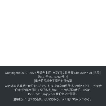
创
业
创
业
项
目
视
频
号
淘
Copyright©2019 -2026
早谈创业网
-
自动门
|
女性健康
|
SiteMAP XML
|
地图
||
渝ICP备18016651号-5
|
宝
|
重庆狼图腾电子商务有限公司
分
声明:本网站尊重并保护知识产权，根据《信息网络传播权保护条例》，如果我
享
们转载的作品侵犯了您的权利,请在一个月内通知我们，邮箱：
153055113@qq.com 我们会及时删除。
温馨提示：创业需谨慎，投资需小心，以上创业项目仅作参考。