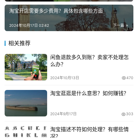
　　技巧分享！人们的消费方式是不断变化的，区别传
统的购买模式，淘宝拿捏准每个人的购买心理，特此在淘宝
淘宝开店需要多少费用？具体包含哪些方面
兼
当口推出一个新的模式——超级推荐。而且以后直通车的定
职
2024年10月17日 02:42
下一篇
向也将移入超级推荐里面。那今天就给大家讲一下超级推荐
项
的出价方法。
目
相关推荐
　　什么时候去测人群?该怎么去测人群?一般对于有销
电
闲鱼退款多久到账？卖家不处理怎
量的老链接来说，可以直接对精准人群进行优化。对于新链
商
投稿
么办？
接来说，初期的3-4天左右接入直通车进行人群的筛选，但
创
业
是前期产品要有基础再去开车。测人群一般在测词、测款之
2024年10月13日
470
后进行。在测图、测款的时候，我们根据数据就可以看出我
创
们的产品是否有成为爆款的潜质，这个时候我们就可以拿已
淘宝逛逛是什么意思？如何赚钱？
业
经测好的词和图再去测人群。
项
2024年9月17日
303
目
　　推荐阅读：
淘宝描述不符如何处理？有哪些情
　　淘宝开店卖鞋怎么选款？保证金是多少？
视
况？