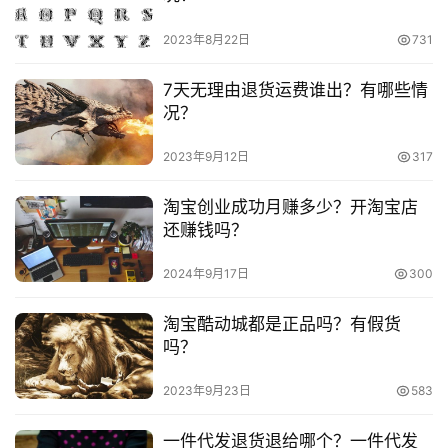
频
　　淘宝开店卖食品需要执照吗？要什么资质？
号
2023年8月22日
731
　　淘宝开店如何卖食品类目？入驻要求是什么？
淘
7天无理由退货运费谁出？有哪些情
宝
况？
分
享
2023年9月12日
317
本文来自投稿，不代表早谈创业网立场，作者：欧阳, 微澜，如
淘宝创业成功月赚多少？开淘宝店
若转载，请注明出处：
还赚钱吗？
https://www.zaotuan.com.cn/141461.html
2024年9月17日
300
版权声明：本文内容由互联网用户自发贡献，该文观点仅代表
作者本人。本站仅提供信息存储空间服务，不拥有所有权，不
淘宝酷动城都是正品吗？有假货
承担相关法律责任。如发现本站有涉嫌抄袭侵权/违法违规的内
吗？
容， 请发送邮件至
153055113@qq.com
举报，一经查实，
本站将立刻删除。
2023年9月23日
583
一件代发退货退给哪个？一件代发