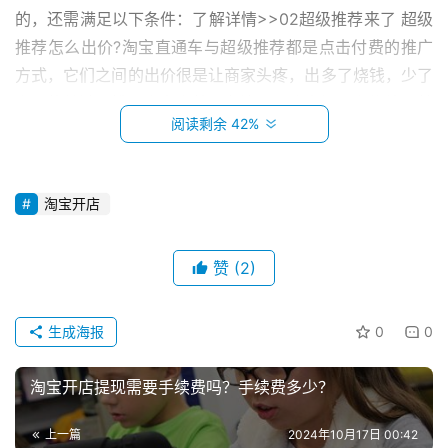
的，还需满足以下条件：了解详情>>02超级推荐来了 超级
推荐怎么出价?淘宝直通车与超级推荐都是点击付费的推广
方式，它们之间的出价很是让商家头疼，出多了烧钱，少了
自己的关键词排不上名次就没有流量到头来还是在烧钱。其
阅读剩余 42%
实超级推荐和直通车关键词推广在出价上有很大的区别，超
级推荐一定要现计划好出价的价格与计划等。不能和直通车
那样出价与尝试。 超级推荐怎么出价?超级推荐出价一共有
淘宝开店
2个技巧，一种是根据预期roi出价，另外一种以盈亏平衡为
参考出价
赞
(2)
首
　　1、预期roi出价法根据ROI=转化率*客单价/ppc 这
页
个公式可以得出ppc=转化率*客单价/roi商品的转化率和客
生成海报
0
0
单价我们是知道的，当然，新品你可能不知道转化率，这个
小
时候可以以店铺其他了解详情>>03淘宝超级推荐怎么出
淘宝开店提现需要手续费吗？手续费多少？
本
价？
创
上一篇
2024年10月17日 00:42
业