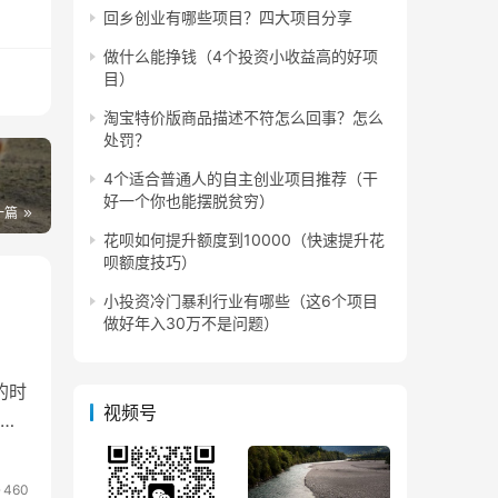
回乡创业有哪些项目？四大项目分享
要
做什么能挣钱（4个投资小收益高的好项
目）
淘宝特价版商品描述不符怎么回事？怎么
处罚？
重违
4个适合普通人的自主创业项目推荐（干
好一个你也能摆脱贫穷）
一篇
花呗如何提升额度到10000（快速提升花
号重
呗额度技巧）
小投资冷门暴利行业有哪些（这6个项目
做好年入30万不是问题）
他会
的时
视频号
递
460