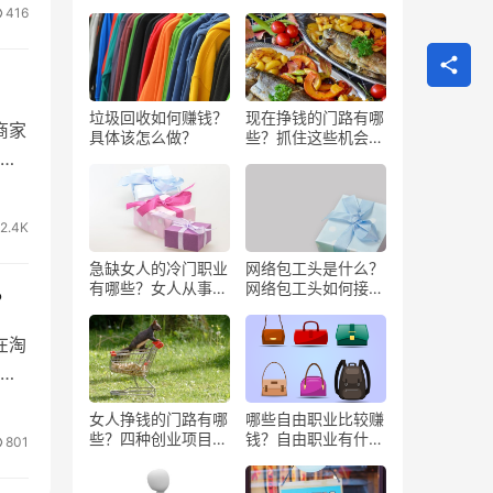
416
垃圾回收如何赚钱？
现在挣钱的门路有哪
商家
具体该怎么做？
些？抓住这些机会闷
服
声发大财
2.4K
急缺女人的冷门职业
网络包工头是什么？
有哪些？女人从事哪
网络包工头如何接业
？
些工作更赚钱？
务？
在淘
候
女人挣钱的门路有哪
哪些自由职业比较赚
些？四种创业项目推
钱？自由职业有什么
801
荐
好处？