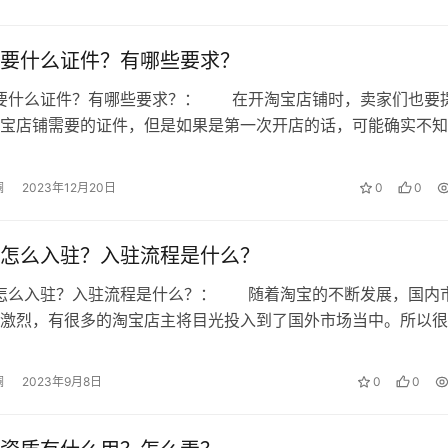
何完成复核认证？
要什么证件？有哪些要求？
证？
店要什么证件？有哪些要求？： 在开淘宝店铺时，卖家们也要
宝店铺需要的证件，但是如果是第一次开店的话，可能确实不知
件，也不知道开店有哪些要求，这就…
澜
2023年12月20日
0
0
 微澜，如若转载，请注明出处：
怎么入驻？入驻流程是什么？
海怎么入驻？入驻流程是什么？： 随着淘宝的不断发展，国内
点仅代表作者本人。本站仅提供信息存储空间服务，不拥有所有权，不承
激烈，有很多的淘宝店主将目光投入到了国外市场当中。所以很
， 请发送邮件至 153055113@qq.com 举报，一经查实，本站将
加入天猫出海。接下来的内容中告诉…
澜
2023年9月8日
0
0