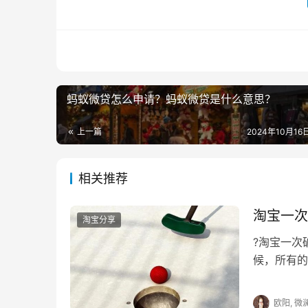
　　7、如果受让人已有开店行为或处罚中，
求)。
　　二、淘宝店可以注销重开吗?
蚂蚁微贷怎么申请？蚂蚁微贷是什么意思？
　　当您的店铺注销重开后，还应该了解一
规行为到一定程度，店铺会被关闭。
上一篇
2024年10月16日
　　那么，在淘宝网一个身份证只能开一家
新开店了。这样被关闭的店铺只能使用其他人的
相关推荐
　　另外，店铺没有违规，是因为在售宝贝
淘宝一次
淘宝分享
　　在淘宝帐号过户后是可以重新开店的，
?淘宝一
根据实际的情况来判断到底可不可以开店，所以
候，所有的
员过于暴力
　　推荐阅读：
欧阳, 微