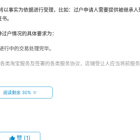
宝将以事实为依据进行受理，比如：过户申请人需要提供被继承人
证书。
种过户情况的具体要求为：
有进行中的交易处理完毕。
的各类淘宝服务及签署的各类服务协议，店铺受让人应当将前服
务保证金，过户时受让人应当重新缴纳。
阅读剩余 30%
完全民事行为能力的人。
服务费。
赞
(1)