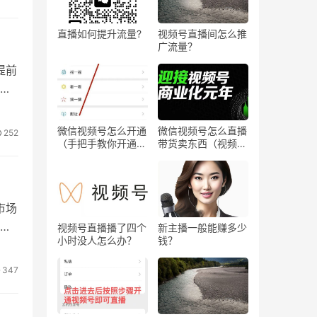
直播如何提升流量?
视频号直播间怎么推
广流量？
提前
道
微信视频号怎么开通
微信视频号怎么直播
252
（手把手教你开通微
带货卖东西（视频号
信视频号直播）
0粉丝可以卖货吗）
市场
担
多
视频号直播播了四个
新主播一般能赚多少
立
小时没人怎么办？
钱？
347