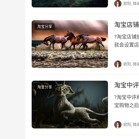
欧阳, 微
淘宝店铺
淘宝分享
?淘宝店
就会设置店
哪些时间段
欧阳, 微
淘宝中评
淘宝分享
?淘宝中
宝购物之后
会看到有很
欧阳, 微