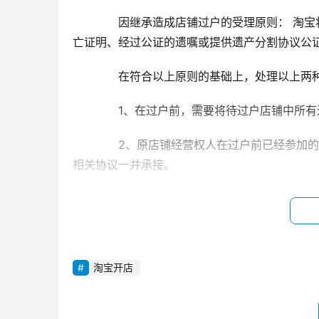
　　因继承造成店铺过户的受理原则： 淘
亡证明、经过公证的遗嘱或提供遗产分割协议公
　　在符合以上原则的基础上，处理以上两
　　1、在过户前，需要将待过户店铺中所
　　2、原店铺经营权人在过户前已经参加
相关协议一并承接。
　　3、原店铺经营权人已经缴纳的各类服
　　4、店铺无阿里金融贷款。
　　5、店铺受让人应当是18-70周岁，有
淘宝开店
　　6、过户申请人需要自行承担店铺过户