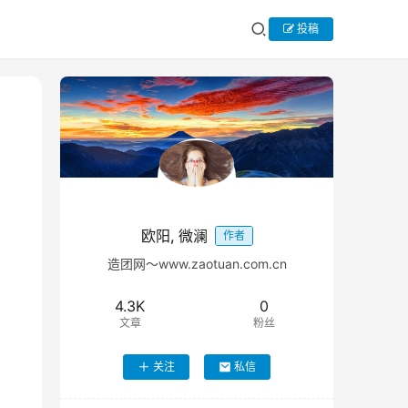
投稿
欧阳, 微澜
作者
造团网～www.zaotuan.com.cn
4.3K
0
文章
粉丝
关注
私信