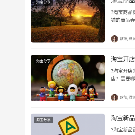
淘宝商品
淘宝分享
?淘宝商
铺的商品弄
化，但是也
欧阳, 微
淘宝开店
淘宝分享
?淘宝开店
店？需要哪
及通过各种
欧阳, 微
淘宝新品
淘宝分享
?淘宝新