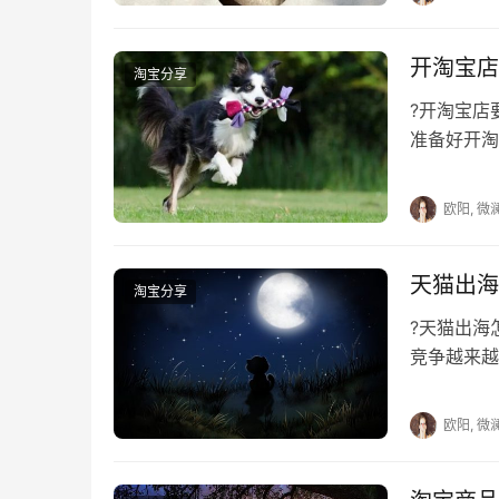
　　淘宝复核认证多次不过怎么办？淘宝如
开淘宝店
淘宝分享
　　淘宝开店认证在哪里？为什么要二次认
?开淘宝
　　开淘宝网店需要哪些条件?怎么选产品?
准备好开淘
需要什么证
欧阳, 微
本文来自投稿，不代表早谈创业网立场，作者：欧阳,
天猫出海
淘宝分享
https://www.zaotuan.com.cn/141429.html
?天猫出
版权声明：本文内容由互联网用户自发贡献，该文观
竞争越来越
相关法律责任。如发现本站有涉嫌抄袭侵权/违法违规的内容
的商家想要
刻删除。
欧阳, 微