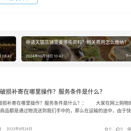
将暂时无法支持过户(目前规则正在商榷受让人在淘宝上的具体
申请天猫店铺需要哪些资料？相关费用怎么缴纳？
些常见的问题，比如淘宝店铺被关闭的原因：有可能店铺存在严
 08:42
2024年10月16日 10:42
下
店铺，该身份证信息如之前已经开过店铺，则不支持注册新的账
身份证重开了。
连续六周为0件被彻底释放。
破损补寄在哪里操作？服务条件是什么？
除非是过户给朋友这样就不支持开店了，淘宝还是很人性化的，
次破损补寄在哪里操作？服务条件是什么？： 大家在网上购物
看到这里大家应该知道根据自己的情况属于哪一类了吧!
商品都是通过物流送到我们手中的，那么在运输的途中，由于快
，导致商品破损，这时候需要联系卖…
澜
2023年9月24日
0
0