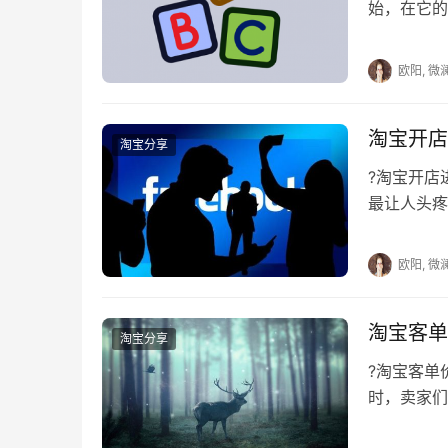
始，在它的
的不同时间
欧阳, 微
淘宝开店
淘宝分享
?淘宝开
最让人头疼
好，款式独
欧阳, 微
淘宝客单
淘宝分享
?淘宝客
时，卖家们
解淘宝客单