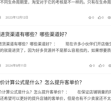
不同生命周期里，淘宝对于它的考核是不一样的。只有在生命周
段考核都是很优秀，产品爆发的可能才…
澜
2023年12月12日
0
0
进货渠道有哪些？哪些渠道好？
店进货渠道有哪些？哪些渠道好？： 现在许多小伙伴们开店做
的就是进货了，因为好多货源并不是那么容易找的，如果想要质
特，价格合适，还想要距离近的基本…
澜
2024年9月11日
0
0
价计算公式是什么？怎么提升客单价？
单价计算公式是什么？怎么提升客单价？： 在保证店铺销量的
还希望可以更好的提升店铺的客单价，但是也有不少卖家还不太
价应该要怎么做才能够提升，其实需要…