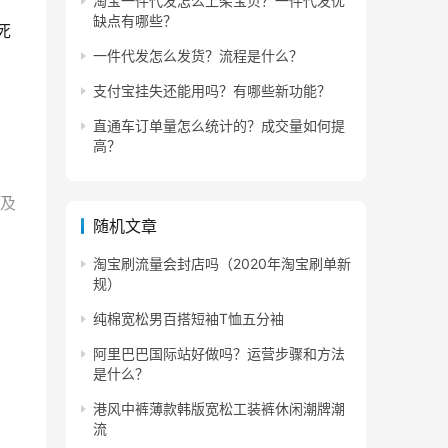
淘宝一件代发怎么上架宝贝？一件代发优
缺点有哪些？
死
一件代发怎么发货？流程是什么？
支付宝挂失还能用吗？有哪些新功能？
直通车订单量怎么统计的？成交量如何提
高？
务及
随机文章
淘宝刷流量会封店吗（2020年淘宝刷单新
规）
纯棉宽松男百搭短袖T恤五分袖
阿里巴巴国际站好做吗？运营步骤和方法
是什么？
港风中裤薄款韩版宽松工装裤休闲潮牌潮
流