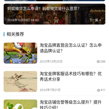
就可。
蚂蚁微贷怎么申请？蚂蚁微贷是什么意思？
兼
　　若不符合注销条件，就会显示注销失败，这是可以
职
查看帮助，按照提示操作注销流程。
2024年10月16日 08:42
下一篇
项
目
　　封店怎么重开?
相关推荐
电
　　1、淘宝封店不可能是无缘无故封，肯定是因为自
淘宝品牌直营店怎么认证？怎么申
商
投稿
己的什么行为而导致店铺被封了。淘宝店铺封店具体原因，
请品牌认证？
创
如果是因为严重扣分、严重违规被封基本重开没有希望了。
业
2023年12月20日
296
但仅仅是因为几周淘宝店铺上架产品为零，那你还是可以解
除释放再激活店铺。
创
淘宝金牌客服话术技巧有哪些？优
业
秀话术分享
　　2、想要释放被封的店铺，那么你首先登录淘宝卖
项
家中心，然后点击激活店铺;开始创建店铺，这是就会有一
2023年7月21日
411
目
个诚信经营承诺书，需要点击同意。之前淘宝店铺资料会被
保留，但是店铺名需要重新修改，然后勾选两个同意就能激
淘宝店铺信誉等级怎么提升？提升
视
技巧介绍！
活店铺了。