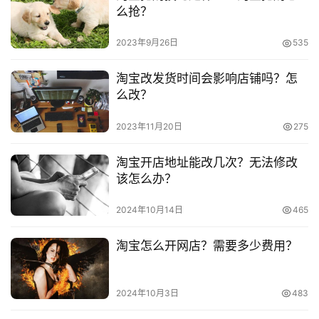
么抢？
本文来自投稿，不代表早谈创业网立场，作者：欧阳, 微澜，如
2023年9月26日
535
若转载，请注明出处：
https://www.zaotuan.com.cn/141425.html
淘宝改发货时间会影响店铺吗？怎
么改？
版权声明：本文内容由互联网用户自发贡献，该文观点仅代表
作者本人。本站仅提供信息存储空间服务，不拥有所有权，不
2023年11月20日
275
承担相关法律责任。如发现本站有涉嫌抄袭侵权/违法违规的内
容， 请发送邮件至 153055113@qq.com 举报，一经查实，
淘宝开店地址能改几次？无法修改
本站将立刻删除。
该怎么办？
2024年10月14日
465
淘宝怎么开网店？需要多少费用？
2024年10月3日
483