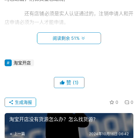
　　还有店铺必须是实人认证通过的，注销申请人和开
店申请必须为一人才能申请。
　　2、淘宝店铺注销关闭操作
阅读剩余 51%
　　如果淘宝卖家没有时间打理店铺，那么不妨店铺进
行注销，一起来看看具体操作：
淘宝开店
　　第一步：PC端登录淘宝账号，点击右上角的卖家
赞
(1)
中心
首
页
　　第二步：点击更多中的服务中心商家版，下拉找到
生成海报
0
0
常用工具的账户专区，然后点击账户注销工具。
小
淘宝开店没有货源怎么办？怎么找货源？
本
　　第三步：点击账户注销工具会跳转到注销账号页
创
面，需要先输入淘宝账户和密码;选择注销原因，然后提交
上一篇
2024年10月16日 06:42
业