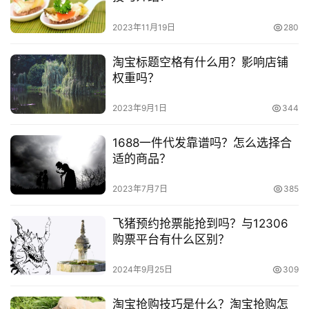
频
号
2023年11月19日
280
　　3、淘宝卖家一定要留意这些可能被封店的原因，
共有12个值得注意，炒作信誉、商品错放类目、标题上用了
淘
淘宝标题空格有什么用？影响店铺
不能用的字、卖家账号被窃取、宝贝的图片和文字一样、关
宝
权重吗？
分
闭太多交易、关闭太多交易、支付宝的使用率低于50%、定
享
2023年9月1日
344
价太低、虚假代理问题变相重复铺货、实物和和描述产品不
符合。
1688一件代发靠谱吗？怎么选择合
适的商品？
　　推荐阅读：
2023年7月7日
385
　　淘宝店铺过户需要什么手续?淘宝店铺怎么过户?
飞猪预约抢票能抢到吗？与12306
　　淘宝店铺怎么完全过户?要注意哪些问题?
购票平台有什么区别？
　　淘宝开店如何交保证金?保证金是多少?
2024年9月25日
309
淘宝抢购技巧是什么？淘宝抢购怎