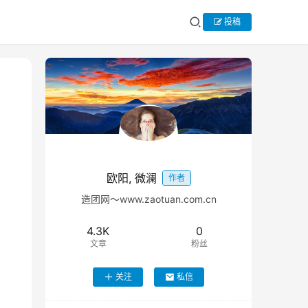
投稿
欧阳, 微澜
作者
造团网～www.zaotuan.com.cn
4.3K
0
文章
粉丝
关注
私信