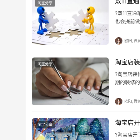
双11直
淘宝分享
　　2，分销系统裂变营销商家可通过制定
?双11直
励，以此给店铺带来更多的传播和促进销量提升
也会提前做
有一些卖家
欧阳, 微
本文来自投稿，不代表早谈创业网立场，作者：欧阳,
淘宝店装
https://www.zaotuan.com.cn/141415.html
淘宝分享
版权声明：本文内容由互联网用户自发贡献，该文观
?淘宝店
相关法律责任。如发现本站有涉嫌抄袭侵权/违法违规的内容
期的装修的
刻删除。
格适合自己
欧阳, 微
淘宝店开
淘宝分享
?淘宝店