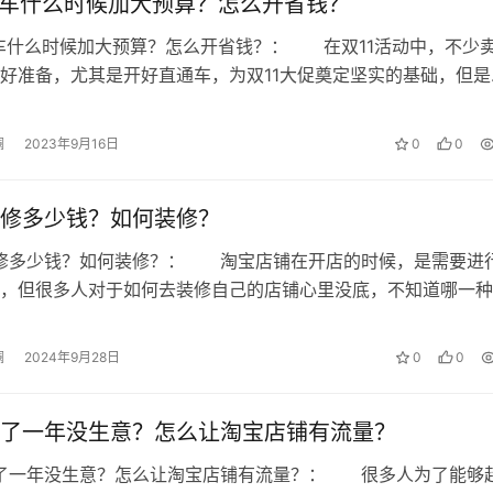
通车什么时候加大预算？怎么开省钱？
推广计划招募粉丝加入推广队伍，并在其成功推广后给予一定佣
通车什么时候加大预算？怎么开省钱？： 在双11活动中，不少
。
好准备，尤其是开好直通车，为双11大促奠定坚实的基础，但是
可能会比较疑惑，不知道双1…
澜
2023年9月16日
0
0
 微澜，如若转载，请注明出处：
修多少钱？如何装修？
点仅代表作者本人。本站仅提供信息存储空间服务，不拥有所有权，不承
装修多少钱？如何装修？： 淘宝店铺在开店的时候，是需要进
， 请发送邮件至 153055113@qq.com 举报，一经查实，本站将
，但很多人对于如何去装修自己的店铺心里没底，不知道哪一种
，下面介绍下在淘宝开店装修到底需…
澜
2024年9月28日
0
0
了一年没生意？怎么让淘宝店铺有流量？
开了一年没生意？怎么让淘宝店铺有流量？： 很多人为了能够