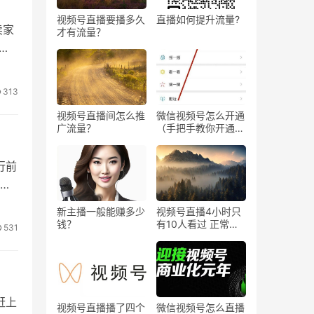
金奖
视频号直播要播多久
直播如何提升流量?
卖家
才有流量？
也
313
视频号直播间怎么推
微信视频号怎么开通
广流量？
（手把手教你开通微
信视频号直播）
担
行前
立
风
新主播一般能赚多少
视频号直播4小时只
钱？
有10人看过 正常
531
吗？
赶上
视频号直播播了四个
微信视频号怎么直播