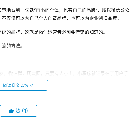
楚地看到一句话“再小的个体，也有自己的品牌”，所以微信公
，不仅仅可以为自己个人创造品牌，也可以为企业创造品牌。
系统的品牌，这就是微信运营者必须要清楚的知道的。
引流的方法。
好友，微信群，朋友圈，只要有人点击，小程序就记录在了用户手
阅读剩余 27%
序”的功能，设置门店地址，系统按距离排序，离客户越近展示越
赞
(1)
行业，品牌，人群等与主营业务相关的短语热词来作为标题。