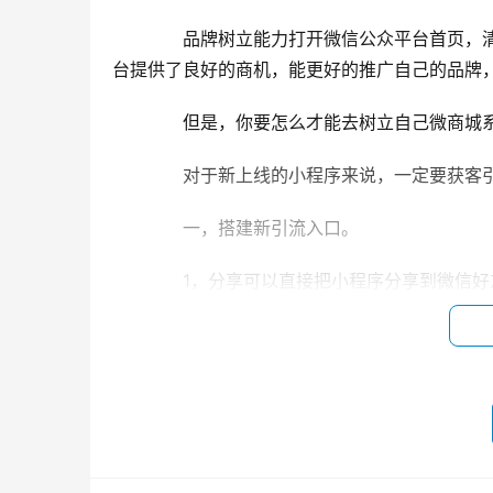
　　品牌树立能力打开微信公众平台首页，清
台提供了良好的商机，能更好的推广自己的品牌
　　但是，你要怎么才能去树立自己微商城
　　对于新上线的小程序来说，一定要获客
　　一，搭建新引流入口。
　　1，分享可以直接把小程序分享到微信
机。
　　2，在小程序管理后台开启“附近的小程
前，可按分类筛选。
　　3，商家在小程序命名时可结合地域，