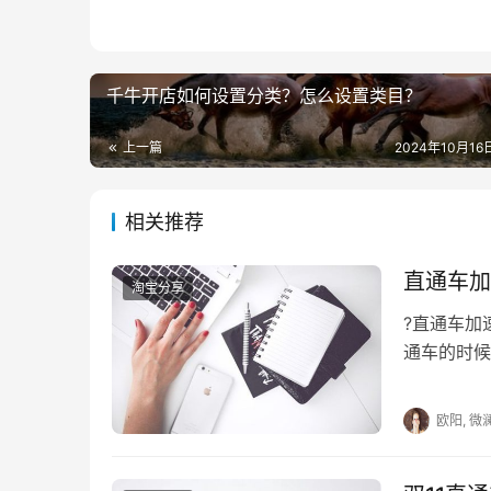
　　4，线下扫码通过线下二维码推广自己
　　5，微信公众号通过微信公众号绑定自
计也能设置进入接口。
千牛开店如何设置分类？怎么设置类目？
　　6，服务通知商家需要开启公众号模板
上一篇
2024年10月16日
　　二，营销手段引流。
相关推荐
　　1，拼团。
直通车加
淘宝分享
　　（1）多人拼团+发券宝，给后续活动
?直通车
可用于下次促销活动，也为店铺活动提前做了预
通车的时候
新功能，同
　　（2）通过拼团活动打造爆款商品选择
欧阳, 微
　　（3）线上拼团+到店自提将参与活动
线下门店，再结合门店的促销活动，可以产生二