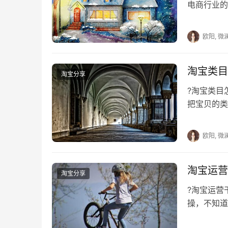
电商行业的
后，发现店
欧阳, 微
淘宝类目
淘宝分享
?淘宝类
把宝贝的类
主营类目应
欧阳, 微
淘宝运营
淘宝分享
?淘宝运营
操，不知道
淘宝运营干