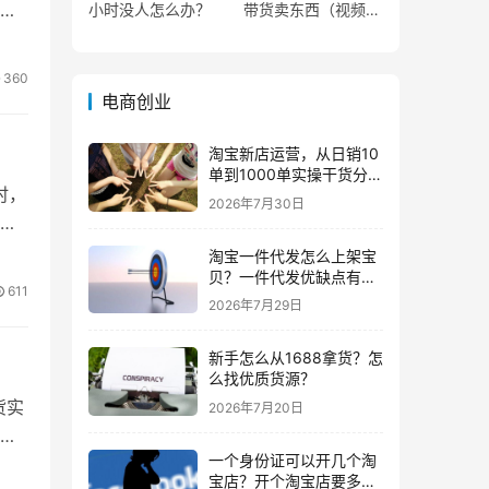
小时没人怎么办？
带货卖东西（视频号
0粉丝可以卖货吗）
360
电商创业
淘宝新店运营，从日销10
单到1000单实操干货分
时，
享！
2026年7月30日
道
淘宝一件代发怎么上架宝
贝？一件代发优缺点有哪
611
些？
2026年7月29日
新手怎么从1688拿货？怎
么找优质货源？
货实
2026年7月20日
的
一个身份证可以开几个淘
宝店？开个淘宝店要多少