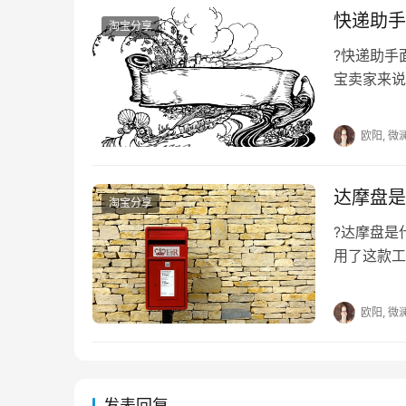
快递助手
淘宝分享
?快递助手
宝卖家来说
适的帮手，
欧阳, 微
达摩盘是
淘宝分享
?达摩盘
用了这款工
么，也不
欧阳, 微
发表回复