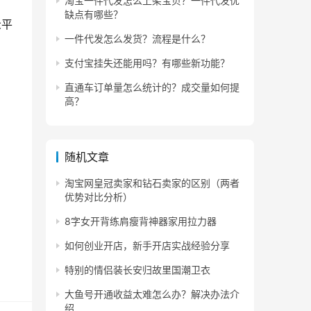
淘宝一件代发怎么上架宝贝？一件代发优
缺点有哪些？
众平
一件代发怎么发货？流程是什么？
支付宝挂失还能用吗？有哪些新功能？
直通车订单量怎么统计的？成交量如何提
高？
随机文章
淘宝网皇冠卖家和钻石卖家的区别（两者
优势对比分析）
8字女开背练肩瘦背神器家用拉力器
靠
如何创业开店，新手开店实战经验分享
特别的情侣装长安归故里国潮卫衣
大鱼号开通收益太难怎么办？解决办法介
绍