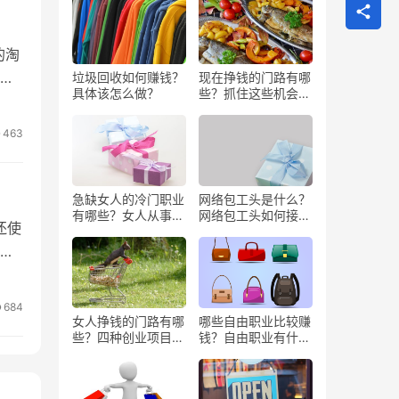
的淘
合
垃圾回收如何赚钱？
现在挣钱的门路有哪
具体该怎么做？
些？抓住这些机会闷
声发大财
463
急缺女人的冷门职业
网络包工头是什么？
有哪些？女人从事哪
网络包工头如何接业
还使
些工作更赚钱？
务？
什
684
女人挣钱的门路有哪
哪些自由职业比较赚
些？四种创业项目推
钱？自由职业有什么
荐
好处？