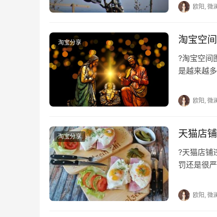
欧阳, 微
淘宝空间
淘宝分享
?淘宝空
是越来越多
竟是在网上
欧阳, 微
天猫店铺
淘宝分享
?天猫店
罚还是很严
触犯了里面
欧阳, 微