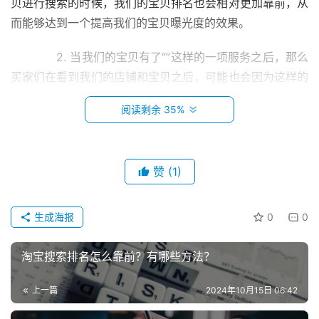
贝进行搜索的时候，我们的宝贝排名也会相对更加靠前，从
而能够达到一个提高我们的宝贝曝光度的效果。
　　2. 当我们的宝贝有了“”这样的一项服务之后，那么
买家们在看到我们的店铺和宝贝之后，可能也会因为这样的
一个店铺标签的影响，从而觉得我们的淘宝店铺可信度更加
阅读剩余 35%
的高，并且更加愿意来购买我们的产品。
　　3. 我们开通了淘宝店铺卖家保障服务之后，也可
以享受到淘宝平台所提供的橱窗展位、专属活动等一系列的
赞
(1)
服务。
首
页
生成海报
0
0
　　而如果我们想要开通这样的一项服务的话，其实也
非常的简单，我们也可以这样来做：1. 首先我们也需要利用
小
淘宝搜索排名怎么靠前？有哪些方法？
浏览器打开淘宝的网站，在打开之后，我们也需要登录，并
本
且点击“卖家中心”进入到卖家中心的页面2. 当我们进入到卖
创
上一篇
2024年10月15日 06:42
业
家中心的页面之后，那么我们也可以在这里面找到“保证金