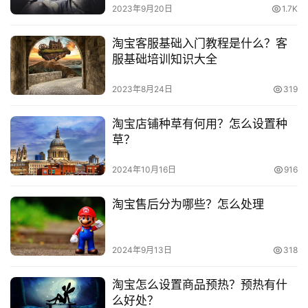
号
2023年9月20日
1.7K
本文来自投稿，不代表早谈创业网立场，作者：欧阳, 微澜，如
淘宝客服基础入门教程是什么？客
淘
若转载，请注明出处：
服基础培训知识大全
宝
https://www.zaotuan.com.cn/141377.html
分
2023年8月24日
319
版权声明：本文内容由互联网用户自发贡献，该文观点仅代表
享
作者本人。本站仅提供信息存储空间服务，不拥有所有权，不
淘宝店铺种草有何用？怎么设置种
承担相关法律责任。如发现本站有涉嫌抄袭侵权/违法违规的内
草？
容， 请发送邮件至 153055113@qq.com 举报，一经查实，
本站将立刻删除。
2024年10月16日
916
淘宝售后分为哪些？怎么处理
2024年9月13日
318
淘宝怎么设置商品预热？预热有什
么好处？