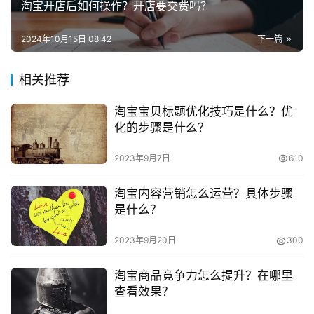
淘宝开店后如何操作？开店要交费吗？
这样的一项服务，点击打开该服务。
兼
　　3. 之后我们也就会进入到的界面里面了，当然在
职
2024年10月15日 08:42
下一篇
项
这里我们需要注意的一点就是，因为开通也是需要交纳的，
目
因此我们如果没有交纳的话，也可以先交纳。
相关推荐
淘宝宝贝标题优化技巧是什么？优
　　以上就是关于“淘宝在哪里设置”的相关内容，如果
电
化的步骤是什么？
商
投稿
大家喜欢小编分享的内容，记得点个关注哦！
创
2023年9月7日
610
业
　　推荐阅读：
淘宝内容营销怎么运营？具体步骤
　　京东双十一如何爆单？有哪些扶持？
创
是什么？
业
　　京东双十一降价多少？有跨店满减吗？
项
2023年9月20日
300
目
　　京东如何申请价格保护？申请条件有哪些？
淘宝商品竞争力怎么提升？在哪里
视
查看效果？
频