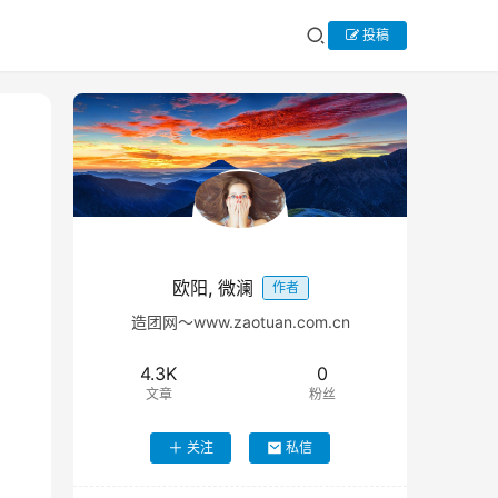
投稿
欧阳, 微澜
作者
造团网～www.zaotuan.com.cn
4.3K
0
文章
粉丝
关注
私信