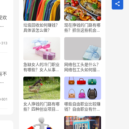
受欢
，
垃圾回收如何赚钱？
现在挣钱的门路有哪
具体该怎么做？
些？抓住这些机会闷
声发大财
313
急缺女人的冷门职业
网络包工头是什么？
有哪些？女人从事哪
网络包工头如何接业
有不
些工作更赚钱？
务？
虑
601
女人挣钱的门路有哪
哪些自由职业比较赚
些？四种创业项目推
钱？自由职业有什么
荐
好处？