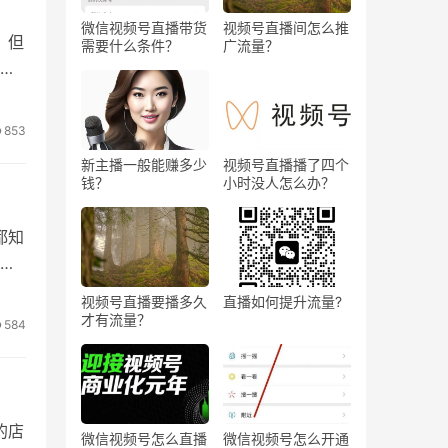
微信视频号直播带货
视频号直播间怎么推
，但
需要什么条件？
广流量？
吸
担
立
853
新主播一般能赚多少
视频号直播播了四个
钱？
小时没人怎么办？
都知
得
视频号直播要播多久
直播如何提升流量?
才有流量？
584
的店
微信视频号怎么直播
微信视频号怎么开通