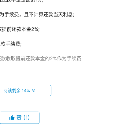
作为手续费，且不计算还款当天利息;
取提前还款本金2%;
还款手续费;
前还款收取提前还款本金的2%作为手续费;
金额的2%，4-9期收取提前还款金额的1%。
阅读剩余 14%
，会降低借款人在网商贷的综合信用评级。如果是频繁的借呗提
赞
(1)