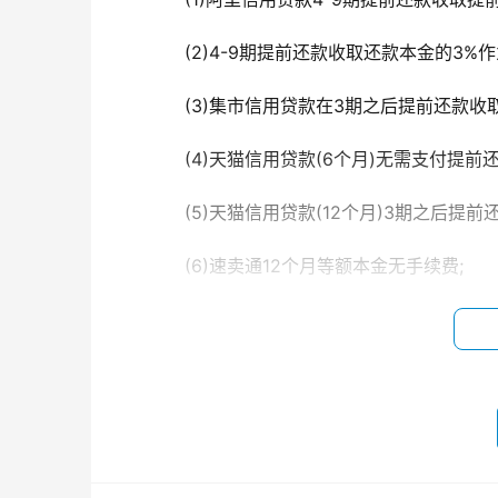
　　(2)4-9期提前还款收取还款本金的3%
　　(3)集市信用贷款在3期之后提前还款收
　　(4)天猫信用贷款(6个月)无需支付提前
　　(5)天猫信用贷款(12个月)3期之后提
　　(6)速卖通12个月等额本金无手续费;
　　(7)速卖通(组合贷)1-3期收取提前还款
　　2、影响网商贷的综合信用评级
　　一般来说，提前还款属于一种违约行为
款，那么就有可能失去网商贷的使用权限。