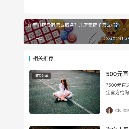
　　3、影响与阿里合作
　　对于频繁提前还款的人来说，很容易被
淘宝开店卖鞋怎么取名？开店卖鞋子怎么样？
很有可能影响到自己以后与阿里巴巴的合作。
　　网商贷已经是很多小微企业离不开的借
上一篇
2024年10月13日
是支持提前的还款的，但是提前还款的话，会有以
相关推荐
　　相关推荐：
500元
　　网商贷借钱靠谱吗？为什么靠谱？
淘宝分享
?500元
　　网商贷和借呗一样吗？有什么区别？
宝官方给淘
是有很多商
　　花呗怎么借钱出来？花呗怎么还款？
欧阳, 微