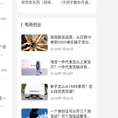
都
带货卖东西（视频号
（手把手教你开通微
0粉丝可以卖货吗）
信视频号直播）
694
电商创业
淘宝新店运营，从日销10
单到1000单实操干货分
个非
享！
2026年7月30日
也
淘宝一件代发怎么上架宝
贝？一件代发优缺点有哪
363
些？
2026年7月29日
新手怎么从1688拿货？怎
么找优质货源？
是一
2026年7月20日
合
一个身份证可以开几个淘
宝店？开个淘宝店要多少