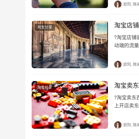
欧阳, 微
淘宝店铺
淘宝分享
?淘宝店
动端的流量
端，那么在
欧阳, 微
淘宝卖东
淘宝分享
?淘宝卖
上开店卖东
题，还不知
欧阳, 微