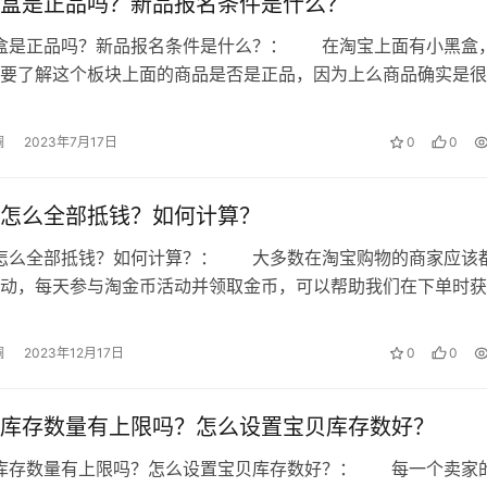
盒是正品吗？新品报名条件是什么？
 微澜，如若转载，请注明出处：
黑盒是正品吗？新品报名条件是什么？： 在淘宝上面有小黑盒
要了解这个板块上面的商品是否是正品，因为上么商品确实是很
点仅代表作者本人。本站仅提供信息存储空间服务，不拥有所有权，不承
面就来给各位解答淘宝小黑盒是不是…
， 请发送邮件至 153055113@qq.com 举报，一经查实，本站将
澜
2023年7月17日
0
0
怎么全部抵钱？如何计算？
币怎么全部抵钱？如何计算？： 大多数在淘宝购物的商家应该
动，每天参与淘金币活动并领取金币，可以帮助我们在下单时获
能直接用来抵扣现金，不过领了金币…
澜
2023年12月17日
0
0
库存数量有上限吗？怎么设置宝贝库存数好？
贝库存数量有上限吗？怎么设置宝贝库存数好？： 每一个卖家