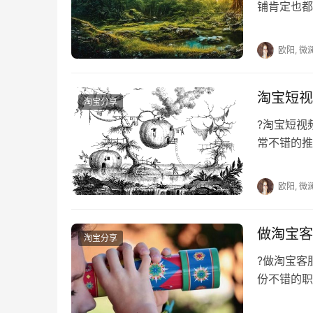
铺肯定也都
想要知道淘
欧阳, 微
淘宝短视
淘宝分享
?淘宝短
常不错的推
可以让消费
欧阳, 微
做淘宝客
淘宝分享
?做淘宝
份不错的职
的，那么淘