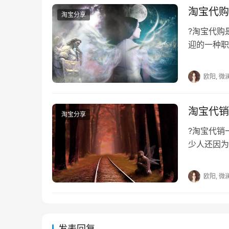
淘宝代购
淘宝分享
?淘宝代
迎的一种职
生怕淘宝代
欧阳, 微
淘宝代销
淘宝分享
?淘宝代
少人还因为
的项目之一
欧阳, 微
发表回复