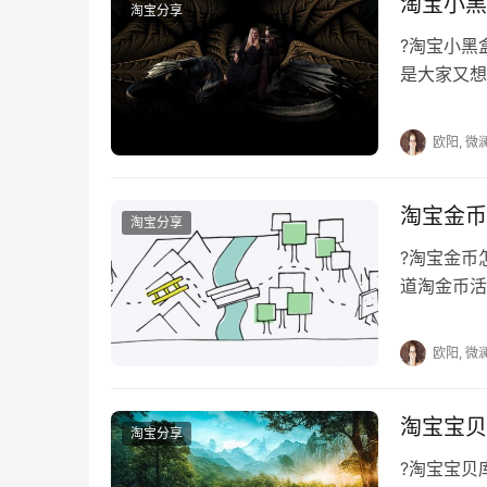
淘宝小黑
淘宝分享
本文来自投稿，不代表早谈创业网立场，作者：欧阳,
?淘宝小
https://www.zaotuan.com.cn/141295.html
是大家又想
版权声明：本文内容由互联网用户自发贡献，该文观
引人的，下
相关法律责任。如发现本站有涉嫌抄袭侵权/违法违规的内容
欧阳, 微
刻删除。
淘宝金币
淘宝分享
?淘宝金
道淘金币活
一些优惠，
欧阳, 微
淘宝宝贝
淘宝分享
?淘宝宝