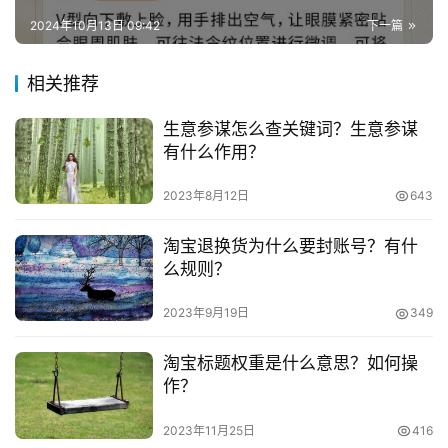
兼
2024年10月13日 09:42
下一篇
　　严重警示：
职
项
相关推荐
　　请购置小号今后不要一个IP延续登录多个刚买的
目
号，否则轻易呈现异常。
生意参谋怎么查关键词？生意参谋
电
有什么作用？
　　登录之后没有呈现成绩，后续自行操作惹起的限购
商
投稿
等各类状况买家自行担任。
创
2023年8月12日
643
业
　　切忌必定不克不及登录阿里旺旺。
淘宝退换货为什么要封账号？有什
么规则？
创
　　看完上述内容可知，淘宝老号比新号要信用度高
业
2023年9月19日
349
的，而且大家一般都是喜欢和信用度高的人进行交易的，所
项
以淘宝商家也更喜欢老号点，因为这些账号会更安全更稳定
目
淘宝标题权重是什么意思？如何操
点!
作？
视
　　推荐阅读：
频
2023年11月25日
416
号