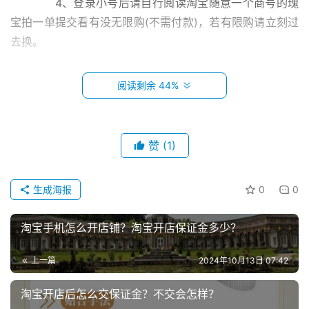
　　4、登录小号后请自行阅读淘宝随意一个商号的瑰
宝拍一单提交看有没无限购(不需付款)，若有限购请立刻过
去换。
　　5、防止限购，需上岸淘宝后台，将原有收货地址
阅读剩余 44%
删失落，改成本人ip的收货地址，然后在拍单。
　　6、等顺应IP之后48小时后才干修正材料。不然呈
赞
(1)
现限购置家自行担任。一切正常之后就可以做单了。
　　淘宝新号和老号有什么区别?
首
生成海报
0
0
页
　　淘宝老号和新号唯一的区别就是其信用度，一般人
淘宝手机怎么开店铺？淘宝开店保证金多少？
都更乐意和信用高的人进行交易，新号是缺乏信用记录的，
小
本
其信用记录就是价值所在。
上一篇
2024年10月13日 07:42
创
业
　　淘宝老号就是注册时间比较长的、而且没有实名认
淘宝开店后怎么交保证金？不交会怎样？
证、这个样的号码买过来很安全、不会被原来的主人找回。