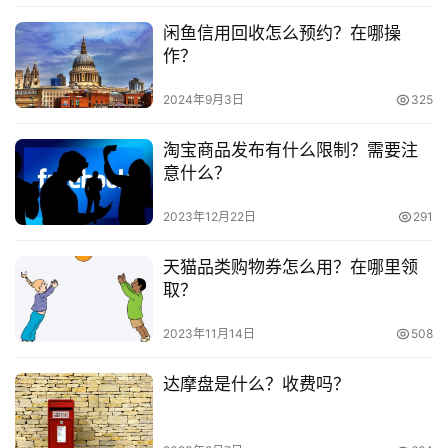
　　淘宝动态评分怎么做能提升?低于多少会降权?
闲鱼信用回收怎么预约？在哪操
淘
作？
　　淘宝店铺怎么关联淘宝特价版?有哪些步骤?
宝
2024年9月3日
325
分
　　淘宝无需物流发货怎么发货?要注意什么?
享
淘宝商品发布有什么限制？需要注
意什么？
2023年12月22日
291
本文来自投稿，不代表早谈创业网立场，作者：欧阳, 微澜，如
若转载，请注明出处：
天猫品类购物券怎么用？在哪里领
https://www.zaotuan.com.cn/141285.html
取？
版权声明：本文内容由互联网用户自发贡献，该文观点仅代表
2023年11月14日
508
作者本人。本站仅提供信息存储空间服务，不拥有所有权，不
承担相关法律责任。如发现本站有涉嫌抄袭侵权/违法违规的内
达摩盘是什么？收费吗？
容， 请发送邮件至 153055113@qq.com 举报，一经查实，
本站将立刻删除。