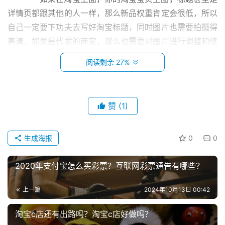
详情页都跟其他的人一样，那么新品权重肯定会很低，所以
自己一定要下功夫去写好淘宝标题，同时图片也需要拍摄得
高清，如果是代发的商家，那么也需要对图片进行调整和修
改，这样也能够高效避免跟其他的代理商出现同质化的问
阅读剩余 27%
题。
　　淘宝商家怎么处理售后。
赞
(1)
　　1，包裹出现问题，先补偿，当在运输途中出现情
首
况的时候，不要和顾客纠缠，先给予补偿，至于是否要追物
生成海报
0
0
页
流的责任，这个问题可以下来以后和物流慢慢讨论，但是就
不要再把买家牵扯进来了，这样做的好处就是能够获得买家
2020年支付宝怎么买彩票？互联网彩票通告有哪些？
小
极大的信任和青睐。
本
上一篇
2024年10月13日 00:42
创
　　2，收到货之后要求退货，产品都有七天无理由退
业
货的权利，如果是在期限之内，是可以进行退货的，但是也
淘宝c店还有出路吗？淘宝c店好做吗？