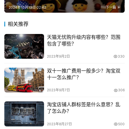
会遇到一些极端情况，比如产品被损坏之后再寄回，这种情
兼
2024年10月13日 02:42
下一篇
况买家肯定不会承认，卖家保存好证据，驳回退款申请一般
职
情况不会被拒绝。
项
相关推荐
目
　　3，遇到恶意差评勒索，这类事件在前几年层出不
天猫无忧购升级内容有哪些？范围
穷，俗称“职业打假人”，他们会抓住你产品的一些漏洞对你
电
包含了哪些？
进行勒索，一定不要有破财免灾的想法，保存好证据，现在
商
投稿
电商法出台卖家的利益也是可以得到保障的。
创
2023年9月2日
330
业
双十一推广费用一般多少？淘宝双
十一怎么推广？
创
业
本文来自投稿，不代表早谈创业网立场，作者：欧阳, 微澜，如
2023年9月7日
306
项
若转载，请注明出处：
目
https://www.zaotuan.com.cn/141271.html
淘宝店铺人群标签是什么意思？乱
了怎么办？
版权声明：本文内容由互联网用户自发贡献，该文观点仅代表
视
作者本人。本站仅提供信息存储空间服务，不拥有所有权，不
频
2023年8月27日
500
承担相关法律责任。如发现本站有涉嫌抄袭侵权/违法违规的内
号