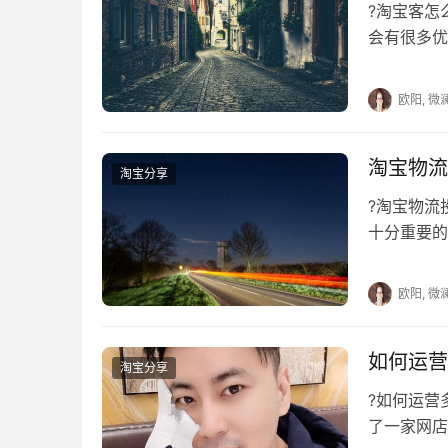
?淘宝客
会有很多优
然，双十一
欧阳, 微
淘宝物流
淘宝分享
?淘宝物
十分重要的
过也有因为
欧阳, 微
如何运营
淘宝分享
?如何运
了一家网店