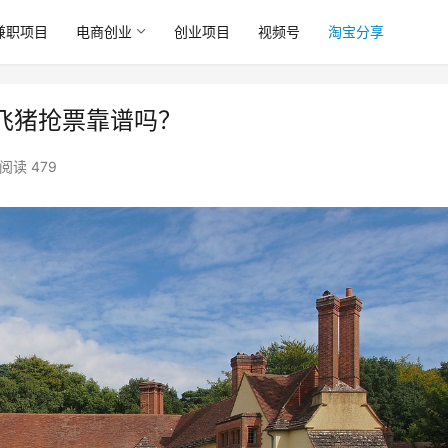
兼职项目
电商创业
创业项目
视频号
淘宝分享
飞猪抢票靠谱吗？
阅读 479