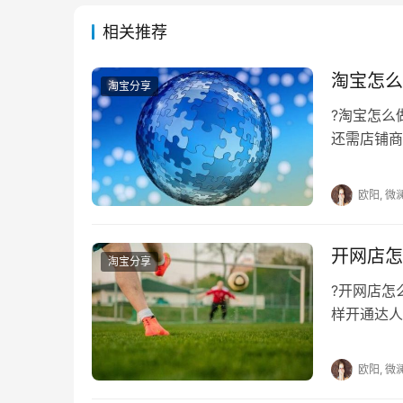
相关推荐
淘宝怎么
淘宝分享
?淘宝怎
还需店铺商
少新手商品
欧阳, 微
开网店怎
淘宝分享
?开网店
样开通达人
具有一定的
欧阳, 微