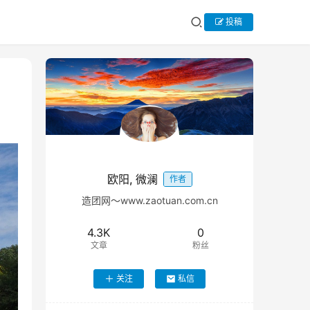
投稿
欧阳, 微澜
作者
造团网～www.zaotuan.com.cn
4.3K
0
文章
粉丝
关注
私信