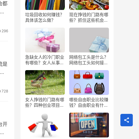
会都
垃圾回收如何赚钱？
现在挣钱的门路有哪
具体该怎么做？
些？抓住这些机会闷
声发大财
296
急缺女人的冷门职业
网络包工头是什么？
有哪些？女人从事哪
网络包工头如何接业
流是
些工作更赚钱？
务？
不
728
女人挣钱的门路有哪
哪些自由职业比较赚
些？四种创业项目推
钱？自由职业有什么
荐
好处？
台开