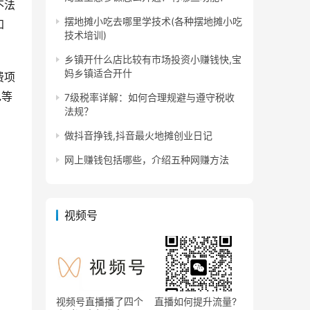
不法
摆地摊小吃去哪里学技术(各种摆地摊小吃
知
技术培训)
乡镇开什么店比较有市场投资小赚钱快,宝
妈乡镇适合开什
费项
包等
7级税率详解：如何合理规避与遵守税收
法规？
做抖音挣钱,抖音最火地摊创业日记
网上赚钱包括哪些，介绍五种网赚方法
视频号
视频号直播播了四个
直播如何提升流量?