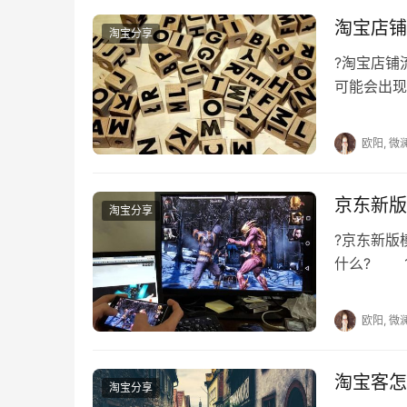
淘宝店铺
淘宝分享
?淘宝店
可能会出现
回事呢?到
欧阳, 微
京东新版
淘宝分享
?京东新
什么? 1
面中直接引
欧阳, 微
淘宝客怎
淘宝分享