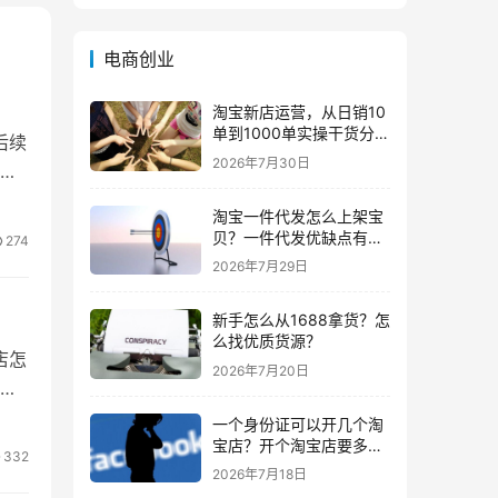
电商创业
淘宝新店运营，从日销10
单到1000单实操干货分
后续
享！
2026年7月30日
不
淘宝一件代发怎么上架宝
贝？一件代发优缺点有哪
274
些？
2026年7月29日
新手怎么从1688拿货？怎
么找优质货源？
店怎
2026年7月20日
人
一个身份证可以开几个淘
宝店？开个淘宝店要多少
332
钱？
2026年7月18日