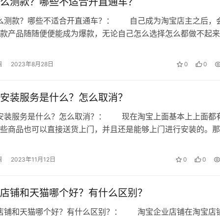
么测款？哪些不适合开直通车？
努力做好服务和业绩，这样，每年至少能够少交一大笔钱，而这
怎么测款？哪些不适合开直通车？： 自己成为淘宝店主之后，
以，平台此举也希望入驻的商家把更多的经历投入到你的产品上
款产品随随便便能成为爆款，无论自己怎么选择怎么都做不起来
上架之前就要去测款，接下来我们就…
澜
2023年8月28日
0
0
百分百来收取的，每种类目的收费是不同的，大家可以对照类目
钱?如果想要挣回这笔钱，那大家就需要做好业绩，这样系统会按
安装服务是什么？怎么取消？
门安装服务是什么？怎么取消？： 现在淘宝上面基本上上面都
些商品也可以直接送货上门，并且还是能够上门进行安装的。那
装服务怎么取消?还不清的朋友快来…
优势?
澜
2023年11月12日
0
0
店铺和天猫哪个好？有什么区别？
业店铺和天猫哪个好？有什么区别？： 淘宝企业店铺在淘宝店