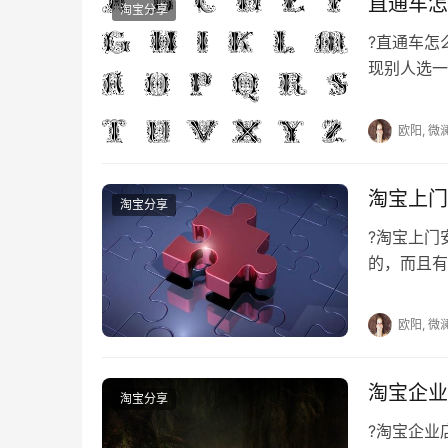
直通车怎
淘宝分享
　　商家想要省掉部分这部分的钱，就需要
?直通车
省下来，商家还可以考虑投入到其他的地方，所
现别人选一
务上。
其实我们在
欧阳, 微
　　天猫服务费的算法，是按照销售额类目
看收费的比例，这样就能够算出大概每年收多少
返款给商家们。
淘宝上门
淘宝分享
?淘宝上
　　推荐阅读：
的，而且有
淘宝上门安
　　天猫食品旗舰店好入驻吗?旗舰店有什么
欧阳, 微
　　如何入驻天猫旗舰店?流程是什么?
　　天猫专营店开店流程是什么?如何开店?
淘宝企业
淘宝分享
?淘宝企