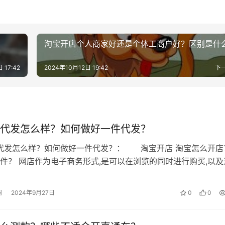
不好不返，下一年还得再补年费进去，相应的成本就会增多，为
淘宝开店个人商家好还是个体工商户好？区别是什
地向返还。返还方式照评分和年销售额两项指标，返还的比例为
 17:42
2024年10月12日 19:42
下
会全返。
代发怎么样？如何做好一件代发？
间，将返还政策均摊至每个月，来测算具体应当返还的年费。
代发怎么样？如何做好一件代发？： 淘宝开店 淘宝怎么开店
件？ 网店作为电子商务形式,是可以在浏览的同时进行购买,以及
年底返固定的交易额基数则从开店最开始开始累计。
支付方式进行支付,以完成交易…
澜
2024年9月27日
0
0
但实际结算按入驻到最后的日期，按交易额占比最大对应的标准返