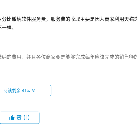
百分比缴纳软件服务费，服务费的收取主要是因为商家利用天猫
不一样。
缴纳的费用，并且各位商家要是能够完成每年应该完成的销售额
阅读剩余 41%
务费。金额以1级类目为参照，分为3-6万元两档，各一级类目
赞
(1)
售额达到天猫的返还目标的，通常是次年的1月份会直接返还到账