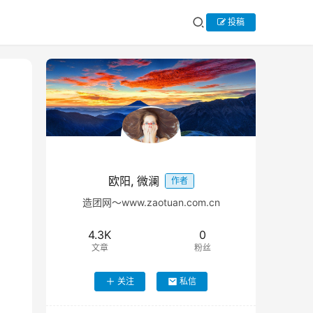
投稿
欧阳, 微澜
作者
造团网～www.zaotuan.com.cn
4.3K
0
文章
粉丝
关注
私信