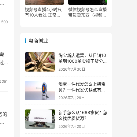
者
视频号直播4小时只
微信视频号怎么直播
有10人看过 正常
带货卖东西（视频号
吗？
0粉丝可以卖货吗）
590
担
电商创业
立
需
淘宝新店运营，从日销10
单到1000单实操干货分
过
享！
2026年7月30日
251
淘宝一件代发怎么上架宝
贝？一件代发优缺点有哪
些？
2026年7月29日
新手怎么从1688拿货？怎
务的
么找优质货源？
的
2026年7月20日