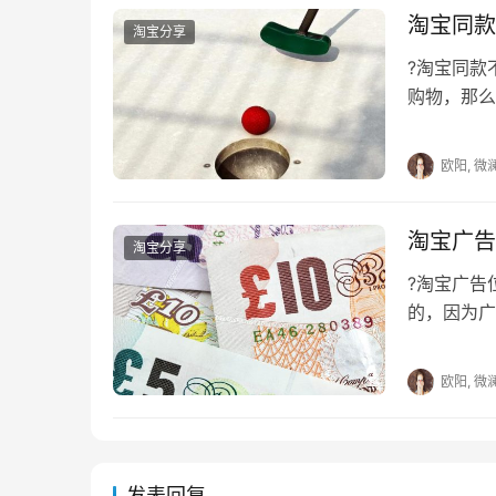
淘宝同款
淘宝分享
?淘宝同
购物，那么
价的商品，
欧阳, 微
淘宝广告
淘宝分享
?淘宝广
的，因为广
宝卖家们也
欧阳, 微
发表回复