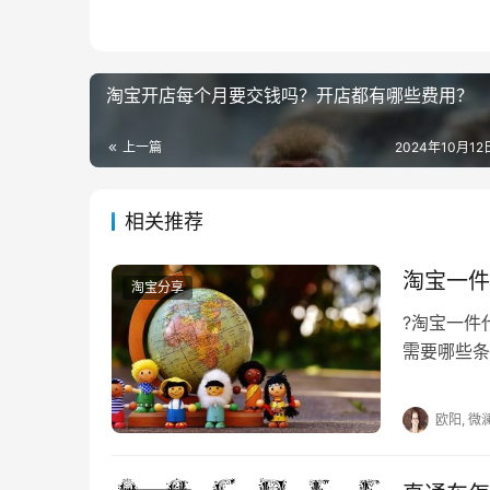
　　只是业绩好，不用再补充年费了，业绩
够省下这钱，商家要加油，努力提高业务水平。
淘宝开店每个月要交钱吗？开店都有哪些费用？
　　(一)
返还是为了激励加入的店主们，将对年费有条件
上一篇
2024年10月12日
和全部这两档，如果大家这两个指标都凸出基本
　　(二)返还结算：
相关推荐
　　1、因造假被清退的不返还。
淘宝一件
淘宝分享
　　2、根据协议通知终止、清退、按照期
?淘宝一件
需要哪些条
　　3、入驻头一个月当月年费，但是作为
过各种网上
欧阳, 微
　　4、返还结算在本协议终止后开始返还。
　　(三) 跨类目入驻，按最高的类目缴，