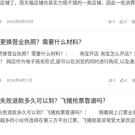
店铺了，而天猫店铺也是实力很不错的一类店铺，因此一些消费
商品时会比较纠结，不知道是在淘宝…
 微澜，如若转载，请注明出处：
澜
2023年9月30日
0
0
点仅代表作者本人。本站仅提供信息存储空间服务，不拥有所有权，不承
更换营业执照？需要什么材料？
， 请发送邮件至 153055113@qq.com 举报，一经查实，本站将
更换营业执照？需要什么材料？： 淘宝开店 淘宝怎么开店？
？ 网店作为电子商务形式,是可以在浏览的同时进行购买,以及通
付方式进行支付,以完成交易的…
澜
2024年9月11日
0
0
失败退款多久可以到？飞猪抢票靠谱吗？
票失败退款多久可以到？飞猪抢票靠谱吗？： 随着网上订票业
越多的小伙伴选择在第三方平台订票，飞猪就是非常受大家欢迎
件，但是当碰到节假日的时候，有时…