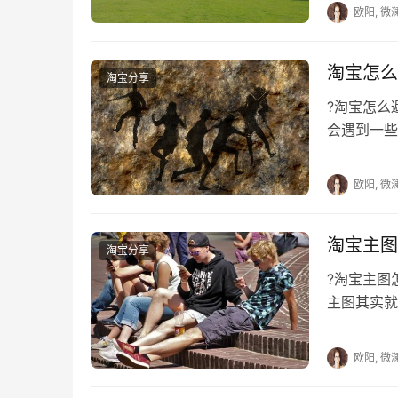
欧阳, 微
淘宝怎么
淘宝分享
?淘宝怎
会遇到一些
评，那么到
欧阳, 微
淘宝主图
淘宝分享
?淘宝主
主图其实就
图时，自然
欧阳, 微