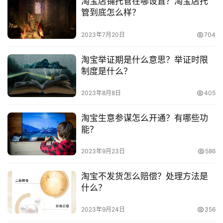
淘宝店铺托管在哪设置？淘宝店托
　　3.订单处理
频
管到底怎么样？
号
　　不管买家是直接下单付款或者是通过第三方服务来
2023年7月20日
704
支付，作为客服要核对一下买家下单信息是否正确。虽说大
淘
部分的买家信息都是正确的，但也不排除一些顾客想要修改
淘宝举证期是什么意思？举证时限
宝
收货信息。这样不仅能给买家留下好印象，同时也能省去后
制度是什么？
分
续不必要的麻烦。
享
2023年8月8日
405
　　在淘宝首页登陆淘宝账号后，点击上面的淘宝卖家
淘宝生意参谋怎么开通？有哪些功
中心，进入卖家中心管理。
能？
　　推荐阅读：
2023年9月23日
586
　　淘宝开店后如何操作？开店要交费吗？
淘宝不发货怎么赔偿？处理方法是
什么？
　　淘宝开店认证照片怎么拍？要注意什么？
2023年9月24日
356
　　淘宝开店如何做虚拟产品？虚拟产品怎么发货？