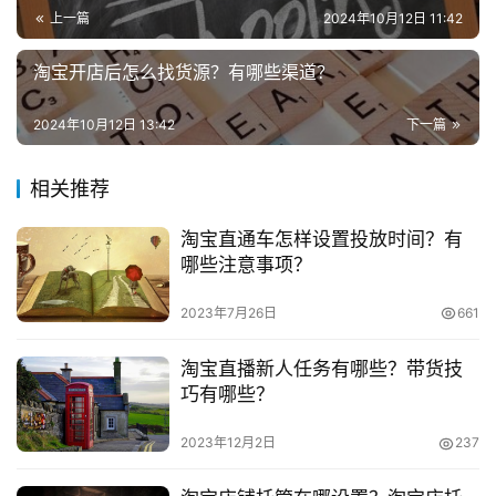
业
　　客服要什么能力?
上一篇
2024年10月12日 11:42
兼
　　1.产品掌握
淘宝开店后怎么找货源？有哪些渠道？
职
项
　　客服首先要了解淘宝店铺所有产品的相关信息，比
2024年10月12日 13:42
下一篇
目
如产品的材质，尺码大小等，这作为一个客服的基本要求。
对于自己店铺的一系列活动要做到了如指掌，当买来咨询时
相关推荐
电
便于解决买家的各类产品信息问题。
商
投稿
淘宝直通车怎样设置投放时间？有
创
哪些注意事项？
　　2.回复时间
业
2023年7月26日
661
　　当买家来咨询某一产品时，一定要在第一时间回复
创
买家，并用专业的回答来解决买家的顾虑或者给买家推荐更
淘宝直播新人任务有哪些？带货技
业
适合的产品，在话术上要柔和，多用“您”这种尊称的字眼，
巧有哪些？
项
让买家感觉到舒心。这样良好的态度，就会带来一定的转
目
2023年12月2日
237
化。
视