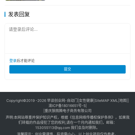
发表回复
请登录后评论...
登录
后才能评论
提交
Copyright©2019 -2026
早谈创业网
-
自动门
|
女性健康
|
SiteMAP XML
|
地图
||
渝ICP备18016651号-5
|
|
重庆狼图腾电子商务有限公司
声明:本网站尊重并保护知识产权，根据《信息网络传播权保护条例》，如果我
们转载的作品侵犯了您的权利,请在一个月内通知我们，邮箱：
153055113@qq.com 我们会及时删除。
温馨提示：创业需谨慎，投资需小心，以上创业项目仅作参考。