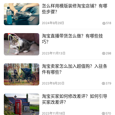
怎么样用模版装修淘宝店铺？有哪
些步骤？
2024年9月29日
518
本文来自投稿，不代表早谈创业网立场，作者：欧阳, 微澜，如
若转载，请注明出处：
淘宝直播带货怎么做？有哪些技
https://www.zaotuan.com.cn/141245.html
巧？
版权声明：本文内容由互联网用户自发贡献，该文观点仅代表
2023年11月13日
298
作者本人。本站仅提供信息存储空间服务，不拥有所有权，不
承担相关法律责任。如发现本站有涉嫌抄袭侵权/违法违规的内
淘宝卖家怎么加入超值购？入驻条
容， 请发送邮件至 153055113@qq.com 举报，一经查实，
件有哪些？
本站将立刻删除。
2023年9月20日
379
淘宝买家如何修改差评？如何引导
买家改差评？
2023年11月18日
570