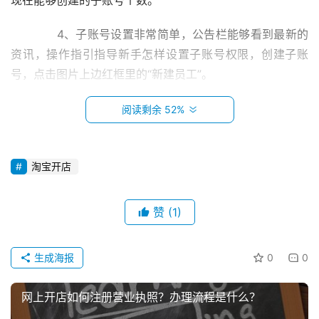
　　4、子账号设置非常简单，公告栏能够看到最新的
资讯，操作指引指导新手怎样设置子账号权限，创建子账
号，点击图片上边红框里的“新建员工”。
　　5、进入创建页面，能够看到需要填写的基本信
阅读剩余 52%
息，按照要求填写就好，这里需要注意的是，子账号现在还
不可以修改名字，创建的时间要慎重，另外，账号名的位
淘宝开店
置，中间的冒号，是英文版本的冒号。
　　6、填写完其账户信息后，在下边设定其职权权
赞
(1)
首
限。
页
　　7、点击顶部的确认新建，一个子账号就设置好
生成海报
0
0
小
了。售前客服就放在售前客服的部门，售后就放在售后，每
本
个客服设置权限(根据店长自己的要求就行)。
网上开店如何注册营业执照？办理流程是什么？
创