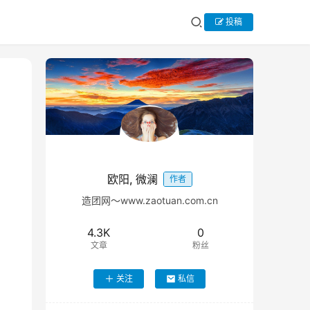
投稿
欧阳, 微澜
作者
造团网～www.zaotuan.com.cn
4.3K
0
文章
粉丝
关注
私信