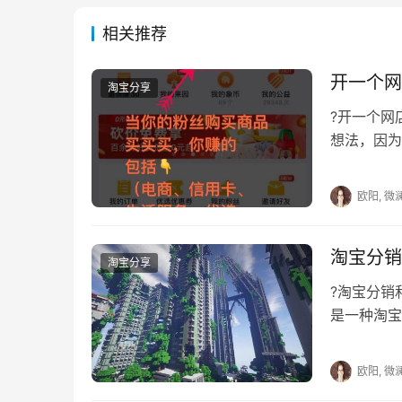
相关推荐
开一个网
淘宝分享
?开一个
想法，因为
崛起的机会
欧阳, 微
淘宝分销
淘宝分享
?淘宝分
是一种淘宝
作，提升店
欧阳, 微