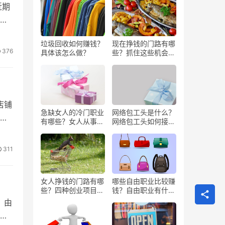
近期
得
垃圾回收如何赚钱？
现在挣钱的门路有哪
376
具体该怎么做？
些？抓住这些机会闷
声发大财
店铺
急缺女人的冷门职业
网络包工头是什么？
淘
有哪些？女人从事哪
网络包工头如何接业
些工作更赚钱？
务？
311
女人挣钱的门路有哪
哪些自由职业比较赚
些？四种创业项目推
钱？自由职业有什么
荐
好处？
，由
以