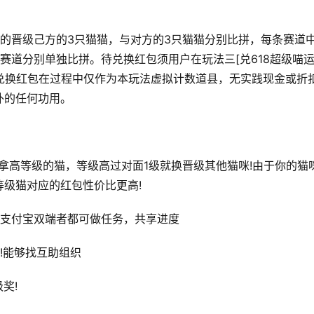
的晋级己方的3只猫猫，与对方的3只猫猫分别比拼，每条赛道
赛道分别单独比拼。待兑换红包须用户在玩法三[兑618超级喵
待兑换红包在过程中仅作为本玩法虚拟计数道县，无实践现金或折
外的任何功用。
拿高等级的猫，等级高过对面1级就换晋级其他猫咪!由于你的猫
级猫对应的红包性价比更高!
和支付宝双端者都可做任务，共享进度
!能够找互助组织
奖!