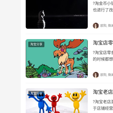
?淘金币小
也进行了改
及了解这一
欧阳, 微
淘宝店零
淘宝分享
?淘宝店
的时候都想
宝卖家不知
欧阳, 微
淘宝老店
淘宝分享
?淘宝老
于店铺经营