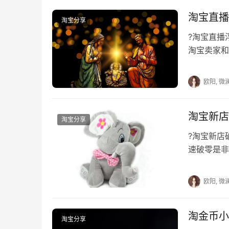
淘宝直播
淘宝分享
?淘宝直
淘宝卖家和
尽快开通直
欧阳, 微
淘宝新店
淘宝分享
?淘宝新
速破零是非
的做好这款
欧阳, 微
淘金币小
淘宝分享