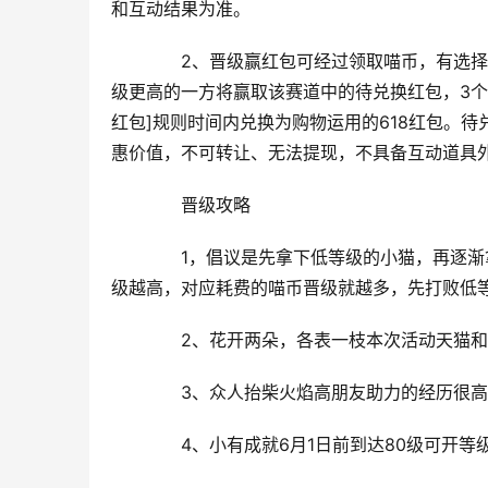
和互动结果为准。
　　2、晋级赢红包可经过领取喵币，有选择
级更高的一方将赢取该赛道中的待兑换红包，3个
红包]规则时间内兑换为购物运用的618红包。
惠价值，不可转让、无法提现，不具备互动道具
　　晋级攻略
　　1，倡议是先拿下低等级的小猫，再逐渐
级越高，对应耗费的喵币晋级就越多，先打败低等
　　2、花开两朵，各表一枝本次活动天猫
　　3、众人抬柴火焰高朋友助力的经历很高
　　4、小有成就6月1日前到达80级可开等级