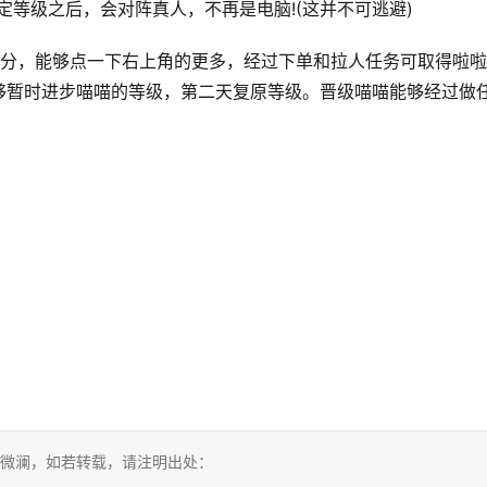
定等级之后，会对阵真人，不再是电脑!(这并不可逃避)
分，能够点一下右上角的更多，经过下单和拉人任务可取得啦啦
够暂时进步喵喵的等级，第二天复原等级。晋级喵喵能够经过做
？
 微澜，如若转载，请注明出处：