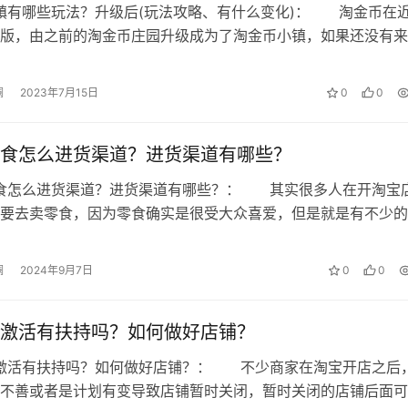
镇有哪些玩法？升级后(玩法攻略、有什么变化)： 淘金币在
版，由之前的淘金币庄园升级成为了淘金币小镇，如果还没有来
变化的小伙伴，那就跟我一起来了…
澜
2023年7月15日
0
0
食怎么进货渠道？进货渠道有哪些？
零食怎么进货渠道？进货渠道有哪些？： 其实很多人在开淘宝
要去卖零食，因为零食确实是很受大众喜爱，但是就是有不少的
道去哪里进货，也不知道怎么寻找进…
澜
2024年9月7日
0
0
激活有扶持吗？如何做好店铺？
店激活有扶持吗？如何做好店铺？： 不少商家在淘宝开店之后
不善或者是计划有变导致店铺暂时关闭，暂时关闭的店铺后面可