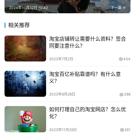
　　2、营业。菜鸟带来的基本收益并不是很多，但是
兼
2024年10月10日 10:42
下一篇
可以给驿站带来的固定的人流量。正是利用这个开展副业，
职
基本上副业的利润就都是纯利润了。售卖生活必须品也会为
项
相关推荐
你带来额外稳定的流量，到后面很多客户都是直接来买东西
目
的,不一定是取快递的。
淘宝店铺转让需要什么资料？签合
电
同要注意什么？
　　3、菜鸟驿站可以引进体彩，但是体彩的销售是有
商
投稿
要求的，体彩申请有范围限制和销售要.求，这个生意不是
创
2023年7月2日
434
业
每家都能申请和做下来的，必须想去想办法做起来，每天的
淘宝百亿补贴靠谱吗？有什么意
利润可以达到上千。
义？
创
　　菜鸟驿站的月收入一般都是在一万左右，这必须得
业
2023年8月28日
388
项
是地方比较好的菜鸟驿站，收的件比较多，利润也就更高
目
了。如果各位小伙伴们想在家附近开菜鸟驿站的话，那么是
如何打理自己的淘宝网店？怎么优
没有办法赚这么多的，就可以开展其他的副业。
化？
视
频
　　推荐阅读：
2023年11月29日
261
号