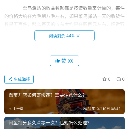
　　菜鸟驿站的收益数额都是按造数量来计算的，每件
的价格大约在六毛到八毛左右，如果菜鸟驿站一天的收货件
数是五百件，那么每天的收益大约是在四百元左右，临近双
十一之类的销售活动，一天可以收到1000件货物，那么一
阅读剩余 44%
天就可以收益八百元左右
换算下来一个月就可以收益一万左右。
赞
(0)
　　二、如何做菜鸟驿站?
首
　　1、选址。选到一个好地址，是做好菜鸟驿站的前
生成海报
0
0
页
提，直接决定了整个生意的上限，在这一块在怎么花精力都
不为过。小区要找比较大的，建设规划配套都已经基本成熟
淘宝开店如何寄快递？需要注意什么？
小
的，旁边楼栋要集中，且尽可能地离小区外面比较远，这样
本
可以让你做生意产生地缘优势，尽可能的避免和规避掉可能
上一篇
2024年10月10日 08:42
创
的竞争，形成以自己驿站为中心的独立小商圈。
业
闲鱼扣分多久清零一次？违规怎么处理？