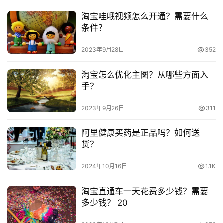
　　菜鸟物流加盟条件是什么?加盟步骤是什么?
淘宝哇哦视频怎么开通？需要什么
淘
条件？
　　菜鸟驿站其实并不赚钱吗?菜鸟驿站的收益来源有
宝
2023年9月28日
352
分
哪些?
享
淘宝怎么优化主图？从哪些方面入
　　菜鸟驿站怎么赚钱?具体赚钱方法!
手？
2023年9月26日
311
阿里健康买药是正品吗？如何送
本文来自投稿，不代表早谈创业网立场，作者：欧阳, 微澜，如
货？
若转载，请注明出处：
https://www.zaotuan.com.cn/141143.html
2024年10月16日
1.1K
版权声明：本文内容由互联网用户自发贡献，该文观点仅代表
作者本人。本站仅提供信息存储空间服务，不拥有所有权，不
淘宝直通车一天花费多少钱？需要
承担相关法律责任。如发现本站有涉嫌抄袭侵权/违法违规的内
多少钱？ 20
容， 请发送邮件至 153055113@qq.com 举报，一经查实，