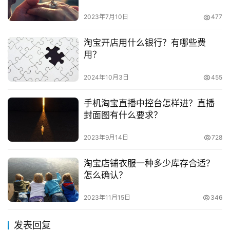
2023年7月10日
477
本文来自投稿，不代表早谈创业网立场，作者：欧阳, 微澜，如
淘宝开店用什么银行？有哪些费
若转载，请注明出处：
用？
https://www.zaotuan.com.cn/141127.html
版权声明：本文内容由互联网用户自发贡献，该文观点仅代表
2024年10月3日
455
作者本人。本站仅提供信息存储空间服务，不拥有所有权，不
手机淘宝直播中控台怎样进？直播
承担相关法律责任。如发现本站有涉嫌抄袭侵权/违法违规的内
封面图有什么要求？
容， 请发送邮件至 153055113@qq.com 举报，一经查实，
本站将立刻删除。
2023年9月14日
728
淘宝店铺衣服一种多少库存合适？
怎么确认？
2023年11月15日
346
发表回复