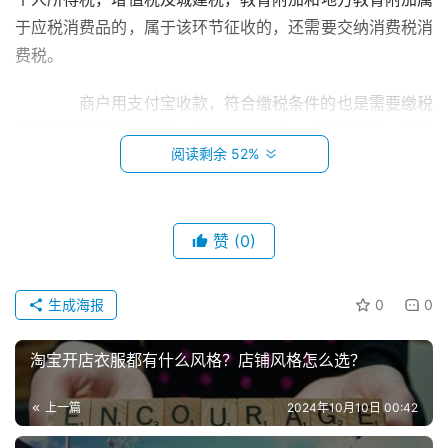
于应税消费品的，属于该环节征收的，还需要交纳消费税消
费税。
　　商户用支付宝收款，符合缴税条件的也是需要缴税
的税收是根据其经营收入项目及金额等方式来确定的，不是
阅读剩余 52%
根据收款方式来确定的只要是法律规定应当缴纳的税务，无
论任何方式收款，都应当缴纳。
　　企业如果通过支付宝而不是通过公户来支付员工的
赞
(0)
工资，则会存在偷逃个税的嫌疑，且未通过银行代发工资，
首
无法取得支付的凭证，企业所得税应纳税所得额也有被调增
页
生成海报
0
0
的可能性。
小
淘宝开店衣服都有什么风格？店铺风格怎么选？
　　二、企业支付宝流水很多怎么入账？
本
创
上一篇
2024年10月10日 00:42
　　支付款收款只是收款的一种形式和途径，可以视同
业
一个银行账户看待，因此，一般情况下公司用支付宝收款和