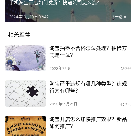
手机淘宝开店如何发货？快递公司怎么选？
交税之间没有有直接的关联。
兼
职
2024年10月10日 02:42
下一篇
　　如何交税应该是根据公司的业务确认的收入来进行
项
计算缴纳，支付宝收款只是核算收到的应收款而已。
目
相关推荐
　　支付宝收款，可以在其他货币资金科目下设支付宝
淘宝抽检不合格怎么处理？抽检方
电
二级明细，会计分录是：
式是什么？
商
投稿
创
　　借：其他货币资金-支付宝
2023年7月5日
766
业
　　贷：主营业务收入 应交税费-应交增值税(销项税)
淘宝严重违规有哪几种类型？违规
创
行为有哪些？
业
　　支付宝提现时：
项
2023年12月21日
325
目
　　借：银行存款
淘宝开店怎么加快推广效果？新品
视
　　贷：其他货币资金-支付宝
如何推广？
频