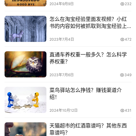
号
2024年9月9日
232
　　我们的每一笔收支基本是在国家的监控下，我们需
要站在公司财务安全及管理发展的层面来做税收筹划。要时
怎么在淘宝经验里面发视频？小红
淘
时关注最新的税收政策
书的内容如何被抓取到淘宝经验上
宝
的？
分
　　不管在哪个平台，企业店铺运营肯定是需要交税
2023年7月4日
472
享
的，所以希望卖家朋友们一定要按时交税，千万不要出现逃
税漏税的情况，不然可能会导致企业店铺无法正常运营下去
直通车养权重一般多久？怎么科学
哦。
养权重？
2023年7月6日
349
　　推荐阅读：
菜鸟驿站怎么挣钱？赚钱渠道介
　　企业支付宝有什么用？跟个人支付宝有什么区别？
绍！
　　企业支付宝账号申请需要多长时间？有什么好处？
2024年10月12日
431
　　支付宝消费金是什么？怎么获得消费金？
天猫超市的红酒靠谱吗？其他东西
靠谱吗？