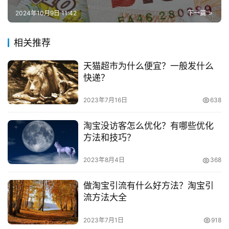
　　3.当买家点击“提交退货信息”时，系统提示退款成
兼
2024年10月9日 11:42
下一篇
功。您可以点击查看资金去向，查看退款记录。
职
项
相关推荐
　　此时可以进入支付宝账户，根据页面提示查看淘宝
目
垫付的退款金额。而且这个退款交易会通过淘宝和卖家协商
天猫超市为什么便宜？一般发什么
电
解决，不需要你特别关注。
快递？
商
投稿
创
　　补充说明:
2023年7月16日
638
业
　　目前对于快退设定的金额没有限制，只要符合要求
淘宝没访客怎么优化？有哪些优化
方法和技巧？
就可以享受优惠。
创
业
2023年8月4日
368
　　看完上述的内容，相信大家已经知道了淘宝极速退
项
目
款是无法撤销的，要是你的订单上面没有取消的选项，可以
做淘宝引流有什么好方法？淘宝引
去联系卖家处理一下，然后拒绝退款申请哦!
流方法大全
视
　　推荐阅读：
频
2023年7月1日
918
号