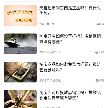
　　淘宝静默下单是什么?如何用千牛查看数据?
天猫超市的东西是正品吗？有什么
淘
优势？
　　哪些是淘宝静默订单?静默订单多了会怎样?
宝
2023年9月1日
684
分
　　淘宝静默转化率是什么?怎么提升静默转化率?
享
淘宝开店如何设置打折？店铺促销
方法有哪些？
2024年9月28日
494
本文来自投稿，不代表早谈创业网立场，作者：欧阳, 微澜，如
若转载，请注明出处：
淘宝商品如何避免监管问题？被监
https://www.zaotuan.com.cn/141097.html
管要删除吗？
版权声明：本文内容由互联网用户自发贡献，该文观点仅代表
2023年11月20日
359
作者本人。本站仅提供信息存储空间服务，不拥有所有权，不
承担相关法律责任。如发现本站有涉嫌抄袭侵权/违法违规的内
淘宝店可以投放品销宝吗？投放品
容， 请发送邮件至 153055113@qq.com 举报，一经查实，
销宝注意事项有哪些？
本站将立刻删除。