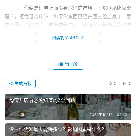
　　你要是订单上面没有取消的选项，可以联系店家处
理下，拒绝退款申请。如果你东西已经寄回去给店家了，那
这个需要拦截快递，或者重新拍下，让店家再给你发货也是
可以的
阅读剩余 46%
　　怎么用?
　　快速退款目前适用于“已收货需退货”的退款申请。
赞
(0)
买家提交退货信息后，淘宝会为卖家垫付货款给买家。买家
首
可以查看自己支付宝账户里的钱，可以正常取款或使用。对
生成海报
0
0
页
于具体的流程，我们来看看下面的详细步骤:
淘宝开店前必须知道的7个问题
　　1.首先，买家申请淘宝退货退款。
小
本
上一篇
2024年10月9日 09:42
　　2.然后卖方同意申请并给出退货地址后，买方要求
创
业
快递公司退货，并在页面填写退货快递信息。
做一件代发最少能赚多少？影响因素是什么？