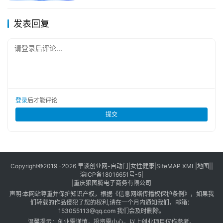
发表回复
请登录后评论...
登录
后才能评论
提交
Copyright©2019 -2026
早谈创业网
-
自动门
|
女性健康
|
SiteMAP XML
|
地图
||
渝ICP备18016651号-5
|
|
重庆狼图腾电子商务有限公司
声明:本网站尊重并保护知识产权，根据《信息网络传播权保护条例》，如果我
们转载的作品侵犯了您的权利,请在一个月内通知我们，邮箱：
153055113@qq.com 我们会及时删除。
温馨提示：创业需谨慎，投资需小心，以上创业项目仅作参考。