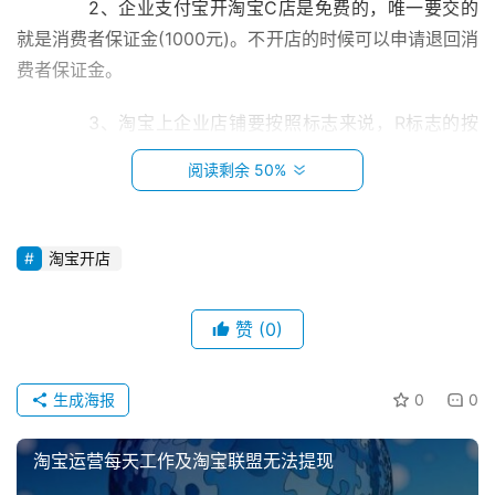
　　2、企业支付宝开淘宝C店是免费的，唯一要交的
就是消费者保证金(1000元)。不开店的时候可以申请退回消
费者保证金。
　　3、淘宝上企业店铺要按照标志来说，R标志的按
照类目的不同一般都是5-10万。
阅读剩余 50%
　　二、开公司的要多少费用?
淘宝开店
　　1、最先大家很多人
的意识里了解在淘宝开实体店，自身是完全免费的。针对淘
宝企业店铺是否那样呢?企业支付宝开淘宝c店是完全免费
赞
(0)
首
的，可是必须交纳一千元的保证金，并且淘宝针对交纳的保
页
证金是能够
生成海报
0
0
退回的，如果你假如不愿开实体店的情况下。
小
本
淘宝运营每天工作及淘宝联盟无法提现
　　2、随后针对淘宝企业店铺又有一些类型的不一
创