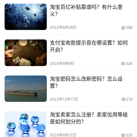
淘宝百亿补贴靠谱吗？有什么意
义？
本文来自投稿，不代表早谈创业网立场，作者：欧阳, 微澜，如
若转载，请注明出处：
2023年8月28日
388
https://www.zaotuan.com.cn/141039.html
版权声明：本文内容由互联网用户自发贡献，该文观点仅代表
支付宝收款提示音在哪设置？如何
作者本人。本站仅提供信息存储空间服务，不拥有所有权，不
开启？
承担相关法律责任。如发现本站有涉嫌抄袭侵权/违法违规的内
容， 请发送邮件至 153055113@qq.com 举报，一经查实，
2024年9月9日
338
本站将立刻删除。
淘宝密码怎么改新密码？怎么设
置？
2023年12月17日
278
淘宝卖家怎么注册？卖家信用等级
是如何划分的？
2023年9月21日
335