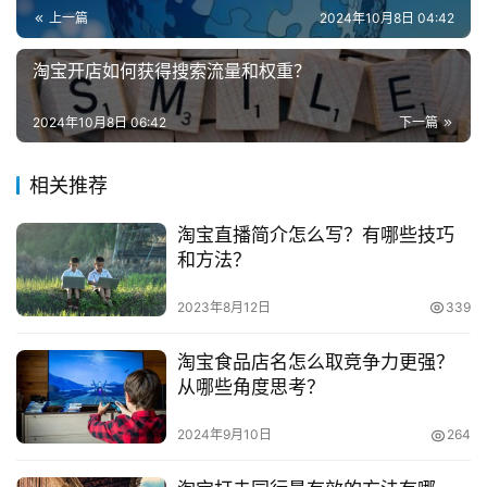
样。R标示的公司店铺所必须花销的额度将会做到5万到十
业
上一篇
2024年10月8日 04:42
万左右。这一花销也挺多的，总之是依据你店铺的品类，价
钱在这个区段内起伏。
兼
淘宝开店如何获得搜索流量和权重？
职
　　3、并且大家一般人的意识里边，淘宝开实体店是
项
2024年10月8日 06:42
下一篇
目
完全免费的，但为何就需要要钱呢?由于大部分人还会去交
纳这一保证金的。总之钱是能够
相关推荐
电
退回的，因此在政治上你并没什么损害。可是你却能够 给
商
投稿
淘宝直播简介怎么写？有哪些技巧
消费者产生一种归属感。实际上便是淘宝针对交了保证金的
创
和方法？
店铺，她们都是有一定的帮扶。你的商品的在检索页里将能
业
够
2023年8月12日
339
展现在前100页内。　　??
创
淘宝食品店名怎么取竞争力更强？
业
　　4、随后便是店铺装修的费用了。淘宝还是很人的
从哪些角度思考？
项
本性的，假如你不愿室内装修得话，你能用淘宝的免费完整
目
2024年9月10日
264
版的店铺模版。当然，你能追求完美艺术美掏钱，这一价钱
也算不上非常高。专业版30元/月，扩展版60元/月，专业
视