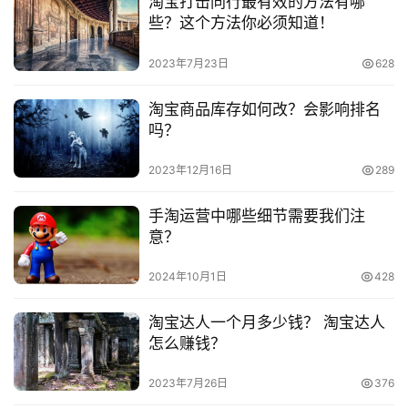
淘宝打击同行最有效的方法有哪
版120元/月这些。当然不仅淘宝出示的模版，别的地区也出
频
些？这个方法你必须知道！
号
示了模版，这一你能自身斟酌一下。
2023年7月23日
628
　　淘宝企业店铺需要缴纳的费用是比较多的，他的保
淘
证金金额需要缴纳五万，但是她在大家不开店之后是可以退
淘宝商品库存如何改？会影响排名
宝
吗？
分
还的，只要大家在开店期间没有重大违规，一般情况下淘宝
享
都不会扣保证金哦。
2023年12月16日
289
　　推荐阅读：
手淘运营中哪些细节需要我们注
意？
　　淘宝企业店铺有流量扶持吗？还有哪些方面的扶
持？
2024年10月1日
428
　　淘宝企业店铺要交税吗？不交税会被查吗？
淘宝达人一个月多少钱？ 淘宝达人
怎么赚钱？
　　淘宝企业店铺和个人店铺的区别是什么？怎么运
2023年7月26日
376
营？