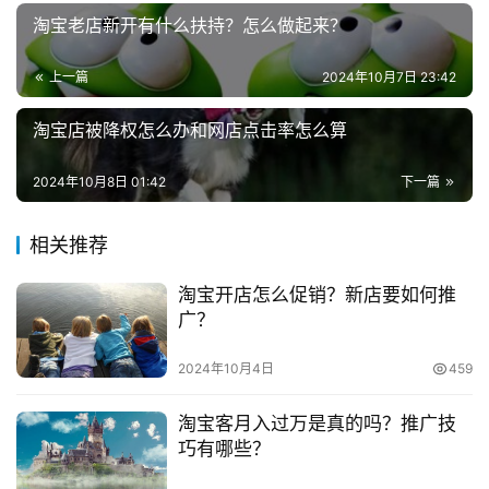
商
投稿
淘宝老店新开有什么扶持？怎么做起来？
创
业
上一篇
2024年10月7日 23:42
创
淘宝店被降权怎么办和网店点击率怎么算
业
项
2024年10月8日 01:42
下一篇
目
相关推荐
视
频
淘宝开店怎么促销？新店要如何推
广？
号
2024年10月4日
459
淘
宝
淘宝客月入过万是真的吗？推广技
分
巧有哪些？
享