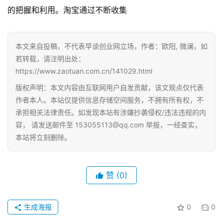
的把握和利用。淘宝通过不断收集
本文来自投稿，不代表早谈创业网立场，作者：欧阳, 微澜，如
首
若转载，请注明出处：
页
https://www.zaotuan.com.cn/141029.html
版权声明：本文内容由互联网用户自发贡献，该文观点仅代表
小
作者本人。本站仅提供信息存储空间服务，不拥有所有权，不
本
承担相关法律责任。如发现本站有涉嫌抄袭侵权/违法违规的内
创
容， 请发送邮件至 153055113@qq.com 举报，一经查实，
业
本站将立刻删除。
兼
职
赞
(0)
项
目
生成海报
0
0
电