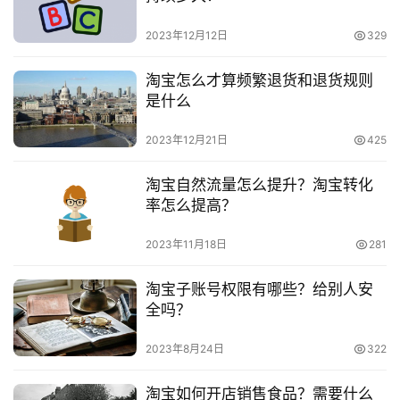
频
号
2023年12月12日
329
　　淘宝店铺怎么完全过户?要注意哪些问题?
淘
淘宝怎么才算频繁退货和退货规则
宝
是什么
本文来自投稿，不代表早谈创业网立场，作者：欧阳, 微澜，如
分
若转载，请注明出处：
享
2023年12月21日
425
https://www.zaotuan.com.cn/140973.html
版权声明：本文内容由互联网用户自发贡献，该文观点仅代表
淘宝自然流量怎么提升？淘宝转化
作者本人。本站仅提供信息存储空间服务，不拥有所有权，不
率怎么提高？
承担相关法律责任。如发现本站有涉嫌抄袭侵权/违法违规的内
2023年11月18日
281
容， 请发送邮件至 153055113@qq.com 举报，一经查实，
本站将立刻删除。
淘宝子账号权限有哪些？给别人安
全吗？
2023年8月24日
322
淘宝如何开店销售食品？需要什么