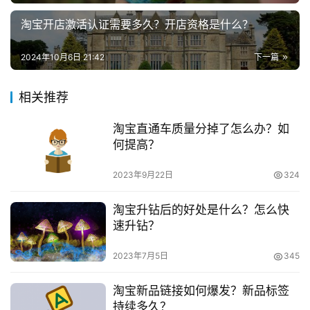
与自己网店经营商品互补的网店，例如手机网店与手机配件
淘宝开店激活认证需要多久？开店资格是什么？
网店相互链接对双方都十分有利。
兼
职
2024年10月6日 21:42
下一篇
　　5.日前有记者在采访业内人士时提醒大家，通过互
项
刷流量和信誉的方法，虚假互刷达到提高流量的目的。这是
目
相关推荐
一种不道德的行为，侵害了消费者的知情权，严格来讲也是
违法行为，被淘宝查到将受严厉处罚，请不要尝试。
电
淘宝直通车质量分掉了怎么办？如
商
投稿
何提高？
　　好了，关于淘宝开店缴纳保证金的方法，就为大家
创
分享到这里了，如果各位商家不去缴纳押金的话，即使店铺
业
2023年9月22日
324
注册成功，也无法去完成商品上架哦，所以千万要记得去缴
创
纳押金。
淘宝升钻后的好处是什么？怎么快
业
速升钻？
项
　　推荐阅读：
2023年7月5日
345
目
　　淘宝保证金计划怎么加入？有什么条件？
淘宝新品链接如何爆发？新品标签
视
持续多久？
　　宝开店后怎么交保证金？不交会怎样？