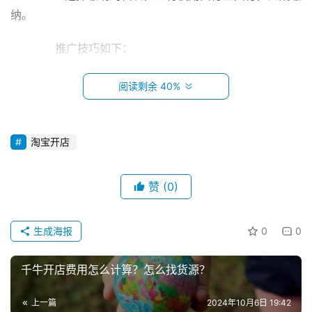
纳。
　　推广技巧如下：
　　1.使用淘宝助理添加商品时，每隔30分钟上传一
阅读剩余 40%
个，上网高峰期可将时间调整为10~20分钟，这样操作可获
得更多展示机会，让更多用户看到你的商品，从而提高淘宝
店铺流量。
淘宝开店
　　2.在淘宝论坛发布有意义的帖子，例如进货经验、
赞
(0)
开店感想，吸引论坛用户前来灌水。如果读者产生共鸣，就
首
会与你交流或访问你的网店，达到免费宣传的目的。
页
生成海报
0
0
　　3.加入商盟，积极参加商盟举办的各种活动，以便
小
展示自己的商品。
千牛开店费用怎么计算？怎么找货源？
本
创
　　4.友情链接可以为网店带来稳定的流量，尽量选择
上一篇
2024年10月6日 19:42
业