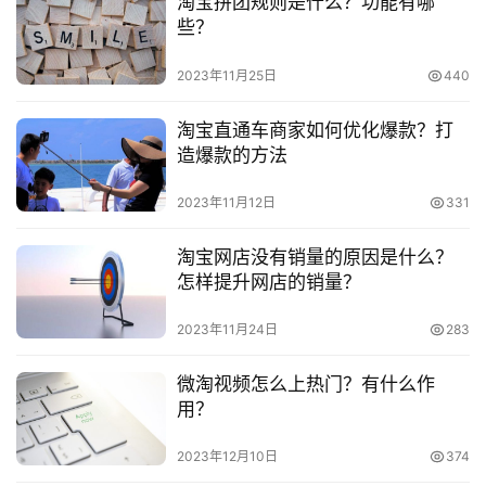
淘宝拼团规则是什么？功能有哪
频
　　淘宝严重违规重新开店可以吗？怎么重新开店?
些？
号
　　淘宝店铺注销后退钱吗？能不能重新开店？
2023年11月25日
440
淘
　　淘宝开店后可以注销吗？店铺释放的规则是什么？
淘宝直通车商家如何优化爆款？打
宝
造爆款的方法
分
享
2023年11月12日
331
淘宝网店没有销量的原因是什么？
本文来自投稿，不代表早谈创业网立场，作者：欧阳, 微澜，如
怎样提升网店的销量？
若转载，请注明出处：
https://www.zaotuan.com.cn/140921.html
2023年11月24日
283
版权声明：本文内容由互联网用户自发贡献，该文观点仅代表
作者本人。本站仅提供信息存储空间服务，不拥有所有权，不
微淘视频怎么上热门？有什么作
承担相关法律责任。如发现本站有涉嫌抄袭侵权/违法违规的内
用？
容， 请发送邮件至
153055113@qq.com
举报，一经查实，
本站将立刻删除。
2023年12月10日
374