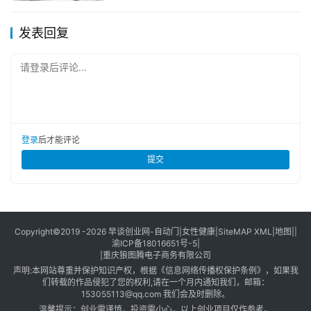
发表回复
请登录后评论...
登录
后才能评论
提交
Copyright©2019 -2026
早谈创业网
-
自动门
|
女性健康
|
SiteMAP XML
|
地图
||
渝ICP备18016651号-5
|
|
重庆狼图腾电子商务有限公司
声明:本网站尊重并保护知识产权，根据《信息网络传播权保护条例》，如果我
们转载的作品侵犯了您的权利,请在一个月内通知我们，邮箱：
153055113@qq.com
我们会及时删除。
温馨提示：创业需谨慎，投资需小心，以上创业项目仅作参考。