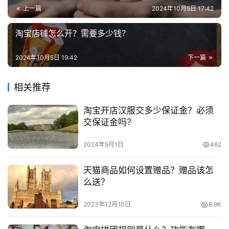
业
上一篇
2024年10月5日 17:42
　　3、申诉成功的亲们，可按开店流程，一步一步操
作即可。失败了也没关系，联系支付宝在线云客服说明情
兼
淘宝店铺怎么开？需要多少钱？
况，会要求你上传银行证明并提供上传证明文件链接。
职
项
2024年10月5日 19:42
下一篇
　　4、上传银行证明后，等待约3个工作日出结果。
目
会有邮件通知，身份证已释放。完成支付宝实名认证，绑定
相关推荐
淘宝账号，即可成功开店啦,因此，淘宝账号被盗扣48分能
电
商
重新开店，只是店铺之前累计的信用将会被全部清零，需要
投稿
淘宝开店汉服交多少保证金？必须
创
交保证金吗？
重新开始。
业
2024年9月1日
462
　　根据了解得知，如果一个淘宝账号存在着非常严重
创
的违规行为，想要开店的话是不可能了的，如果还是想要开
天猫商品如何设置赠品？赠品该怎
业
店的话，建议各位亲们使用自己亲人的账号去开店，前提必
么送？
项
须是白号。
目
2023年12月10日
8.9K
　　推荐阅读：
视