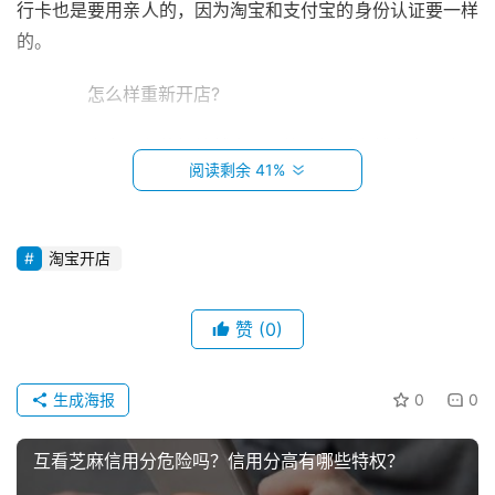
行卡也是要用亲人的，因为淘宝和支付宝的身份认证要一样
的。
　　怎么样重新开店?
　　淘宝现在的把控越来与严格，规则也越来愈明确，
阅读剩余 41%
按淘宝规则，严重违规48分后就会被封店永久。若是想要
重新开店的话，具体操作如下：
淘宝开店
　　1、首先重新使用被封店的身份号码注册一个支付
宝。
赞
(0)
首
　　2、开始实名认证，接下来会提示你的身份证已经
页
注册，会给两个选择，你就选
生成海报
0
0
以上信息不是自己的，然后进行申诉。接下来按提示，上传
小
双证(身份证，户口本或其他)，然后确定提交，等客服处理
本
互看芝麻信用分危险吗？信用分高有哪些特权？
过2-3个工作日时间会收到邮件结果。
创