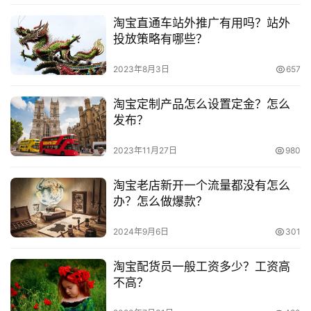
承担相关法律责任。如发现本站有涉嫌抄袭侵权/违法违规的内
容， 请发送邮件至 153055113@qq.com 举报，一经查实，
淘宝直通车站外推广有用吗？站外
本站将立刻删除。
淘
投放策略有哪些？
宝
2023年8月3日
657
分
享
淘宝定制产品怎么设置定金？怎么
发布？
2023年11月27日
980
淘宝老店新开一个流量都没有怎么
办？怎么做爆款？
2024年9月6日
301
淘宝配货员一般工资多少？工资高
不高？