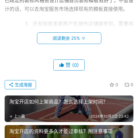
己既定的装修风格去设计店铺首页装修模板就好了，不会设
计的话，可以去淘宝服务市场选择现有的模板直接使用。
　　3、还有就是卖家用户在操作店铺装修前，需要将
店铺装修需要的文字和图片提前设计好，这样的话在真正执
阅读剩余 25%
行店铺装修的时候，就会很顺畅的操作完毕，如果这些准备
工作没有做好的话，在每一步装修操作中卖家都需要现场去
设计装修图片，编辑文案等等，那样非常的耽误时间。
赞
(0)
　　4、上述这些前期工作提前准备好，那卖家在操作
首
淘宝店铺装修时，大概需要2个小时就操作好了，前期准备
生成海报
0
0
页
工作如果没做好，店铺装修大概需要3到5天才能做好。
淘宝开店如何上架商品？怎么选择上架时间？
小
　　以上就是淘宝店铺的装修方式，如果各位店家有足
本
够的精力和经济实力的话，就可以选择相对好一点的装修方
上一篇
2024年10月3日 23:42
创
式，如果没有的话也没有关系，可以选择简单大方一点的装
业
修，总之店铺装修是很有好处的。
淘宝开店的资料要多久才能过审核？附注意事项