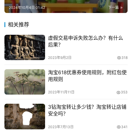
兼
　　推荐阅读：
2024年10月4日 01:42
下一篇
职
项
　　淘宝店铺装修图片能用别人家的吗？图片设计技巧
相关推荐
目
有哪些？
虚假交易申诉失败怎么办？有什么
电
　　淘宝首页怎么装修？包括哪些方面？
后果？
商
投稿
创
　　如何装修淘宝店铺？优化技巧有哪些？
2023年9月2日
318
业
淘宝618优惠券使用规则，附红包使
用规则
创
业
2023年11月11日
353
本文来自投稿，不代表早谈创业网立场，作者：欧阳, 微澜，如
项
若转载，请注明出处：
目
3钻淘宝转让多少钱？淘宝转让店铺
https://www.zaotuan.com.cn/140837.html
安全吗？
视
版权声明：本文内容由互联网用户自发贡献，该文观点仅代表
频
作者本人。本站仅提供信息存储空间服务，不拥有所有权，不
2023年7月13日
341
号