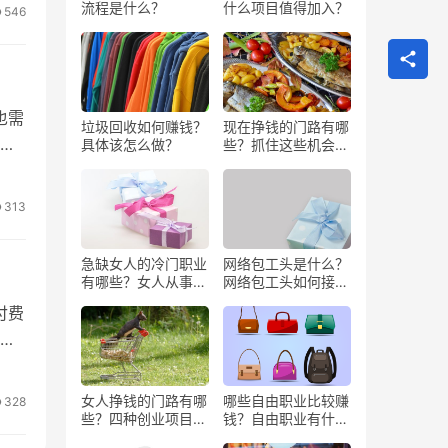
流程是什么？
什么项目值得加入？
546
也需
垃圾回收如何赚钱？
现在挣钱的门路有哪
于
具体该怎么做？
些？抓住这些机会闷
声发大财
313
急缺女人的冷门职业
网络包工头是什么？
有哪些？女人从事哪
网络包工头如何接业
些工作更赚钱？
务？
付费
姐
女人挣钱的门路有哪
哪些自由职业比较赚
328
些？四种创业项目推
钱？自由职业有什么
荐
好处？