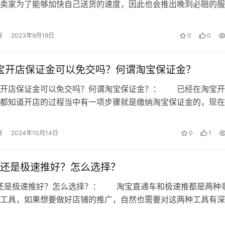
卖家为了能够加快自己送货的速度，因此也会推出晚到必赔的服
有按时送达的话，那应该要赔付多少钱…
澜
2023年9月19日
0
0
淘宝开店保证金可以免交吗？何谓淘宝保证金？
淘宝开店保证金可以免交吗？何谓淘宝保证金？： 已经在淘宝
都知道开店的过程当中有一项步骤就是缴纳淘宝保证金的，现在
年了，有很多的商家想知道淘宝开…
澜
2024年10月14日
0
1
还是极速推好？怎么选择？
好还是极速推好？怎么选择？： 淘宝直通车和极速推都是两种
工具，如果想要做好店铺的推广，自然也需要对这两种工具有深
果是想要二者选其一，那还需要对这…