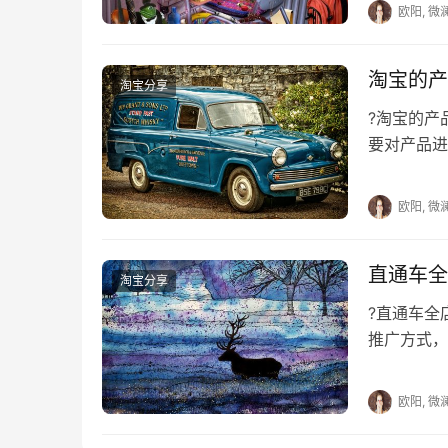
欧阳, 微
淘宝的产
淘宝分享
?淘宝的
要对产品进
店铺长久的
欧阳, 微
直通车全
淘宝分享
?直通车
推广方式，
们而言是不
欧阳, 微