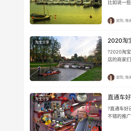
比如说一些
务，如果没
欧阳, 微
2020
淘宝分享
?2020
店的商家们
经2020
欧阳, 微
直通车好
淘宝分享
?直通车
不错的推广
的了解，如