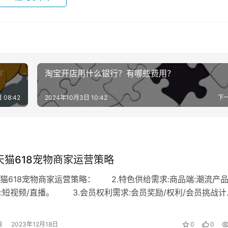
的。你身边资源广，认识很多老板，只要有合适的，全部都是一
种网代那样到处去找，还得申请交代理费，太复杂。
淘宝开店用什么银行？有哪些费用？
一件代发，有些是5件10件起批，或者进货多少钱以上一次。
 08:42
2024年10月3日 10:42
下
以为越低越好，那些9.9元包邮的不建议做。
多假货，新手也不要玩儿标品类目。同样的，这个品牌相关产品
看厂家给的图片是否上档次，这种方式我给6分。
年天猫618宠物商家运营策略
方面的内容还不太了解，除了上货以外，淘宝商家还必须要有稳
年天猫618宠物商家运营策略： 2.特色供给需求:商品端:潮流产品
有货可以发出去哦。
:短视频/直播。 3.会员权利需求:会员奖励/权利/会员挑战计
品类:大包…
澜
2023年12月18日
0
0