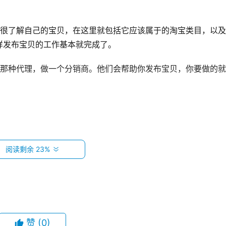
先很了解自己的宝贝，在这里就包括它应该属于的淘宝类目，以
样发布宝贝的工作基本就完成了。
找那种代理，做一个分销商。他们会帮助你发布宝贝，你要做的
阅读剩余 23%
门槛低，大部分可以免费代销，有些会收几百元的代理费。好处
件代发，有相应数据包，一键上架很快。
太符合，门槛低，竞争大，没利润。以前是服饰多，现在各类目
找找，也有可能有好的代销。推荐指数10分的话我只打2分。
赞
(0)