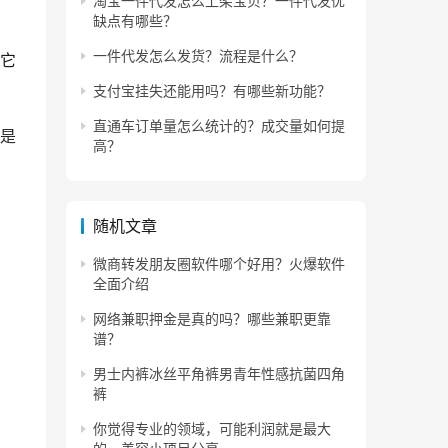
淘宝一件代发怎么上架宝贝？一件代发优
缺点有哪些？
一件代发怎么发货？流程是什么？
及它
支付宝挂失还能用吗？有哪些新功能？
直通车订单量怎么统计的？成交量如何提
就是
高？
随机文章
微商转发朋友圈软件哪个好用？火爆软件
全面介绍
是你
网络兼职押金是真的吗？哪些兼职更靠
谱？
男士内裤冰丝平角裤男青年性感抗菌四角
都有
裤
你觉得专业的领域，可能利润就是最大