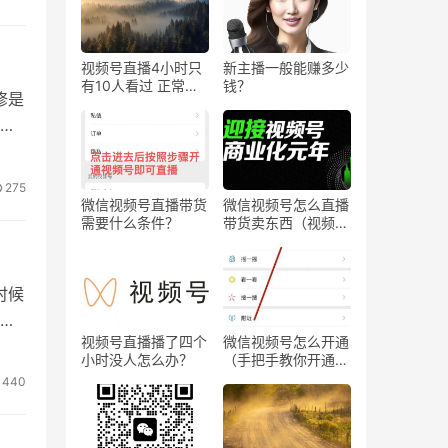
视频号直播4小时只
新主播一般能赚多少
有10人看过 正常
钱？
修是
吗？
这
275
微信视频号直播带货
微信视频号怎么直播
需要什么条件？
带货卖东西（视频号
0粉丝可以卖货吗）
担
时候
立
请
视频号直播播了四个
微信视频号怎么开通
小时没人怎么办？
（手把手教你开通微
信视频号直播）
440