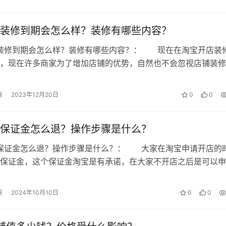
？
装修到期会怎么样？装修有哪些内容？
铺装修到期会怎么样？装修有哪些内容？： 现在在淘宝开店装
，现在许多商家为了增加店铺的优势，自然也不会忽视店铺装修
装修能够给店铺带来不一样的收获，…
澜
2023年12月20日
0
0
 微澜，如若转载，请注明出处：
保证金怎么退？操作步骤是什么？
点仅代表作者本人。本站仅提供信息存储空间服务，不拥有所有权，不承
店保证金怎么退？操作步骤是什么？： 大家在淘宝申请开店的
的内容， 请发送邮件至
153055113@qq.com
举报，一经查实，本站将
保证金，这个保证金淘宝是有承诺，在大家不开店之后是可以申
如今也有几个小伙伴们在淘宝关闭了…
澜
2024年10月10日
0
0