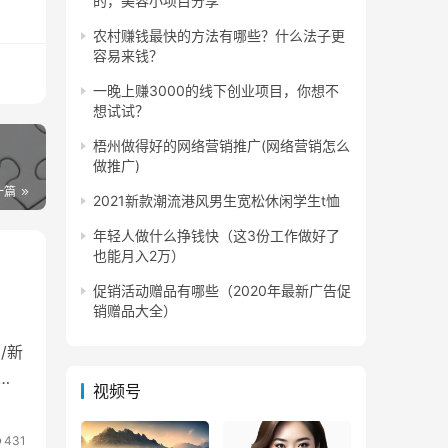
的，美容小项目分享
农村赚钱最快的方法有哪些？什么法子更
容易来钱？
手货
一晚上赚3000的线下创业项目，你想不
想试试？
梧州做得好的网络营销推广(网络营销怎么
做推广)
最好
一篇
2021新款潮流港风男生宽松休闲学生t恤
年轻人做什么挣钱快（这3份工作做好了
也能月入2万）
也去
促销活动赠品有哪些（2020年最新广告促
销赠品大全）
定的
/新
视频号
431