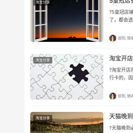
5皇冠店
淘宝分享
?5皇冠
了，都会选
类似的问题
欧阳, 微
淘宝开店
淘宝分享
?淘宝开
行卡的，因
办法开淘宝
欧阳, 微
天猫晚到
淘宝分享
?天猫晚