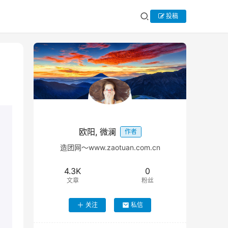
投稿
欧阳, 微澜
作者
造团网～www.zaotuan.com.cn
4.3K
0
文章
粉丝
关注
私信