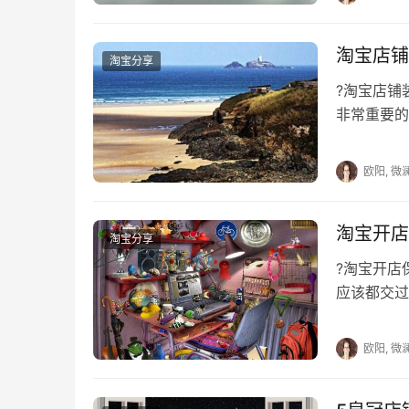
　　淘宝网店需要多少资金？包括哪些费用
淘宝店铺
　　开淘宝网店怎么样?如何开好淘宝店?
淘宝分享
?淘宝店
　　怎么开个淘宝网店?如何获得流量?
非常重要的
一块，好的
欧阳, 微
本文来自投稿，不代表早谈创业网立场，作者：欧阳,
淘宝开店
https://www.zaotuan.com.cn/140807.html
淘宝分享
版权声明：本文内容由互联网用户自发贡献，该文观
?淘宝开
相关法律责任。如发现本站有涉嫌抄袭侵权/违法违规
应该都交过
刻删除。
退回的，而
欧阳, 微