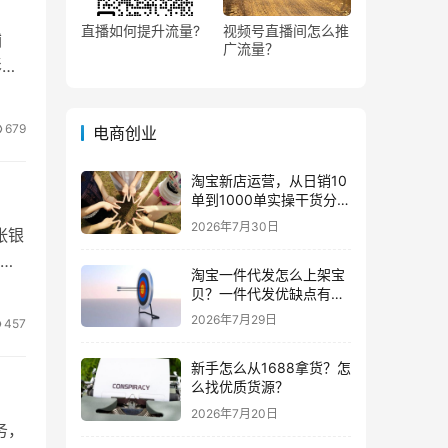
直播如何提升流量?
视频号直播间怎么推
铺
广流量？
影响
679
电商创业
淘宝新店运营，从日销10
单到1000单实操干货分
享！
2026年7月30日
张银
有
淘宝一件代发怎么上架宝
贝？一件代发优缺点有哪
些？
2026年7月29日
457
新手怎么从1688拿货？怎
么找优质货源？
2026年7月20日
务，