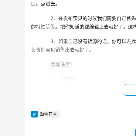
口。点进去。
　　2、在发布宝贝的时候我们需要自己首
的特性等等。把你知道的都编辑上去就好了。这
　　3、如果自己没有货源的话，你可以去
负责把宝贝销售出去就好了。
　　怎样进货?
　　1、一件代销
　　这是最常见最简单的，百度搜下很多，
可以代销好几家，SKU很多，流量入口就多。一
淘宝开店
　　坏处是我上面说的那些点，一般都不会
代销了，一般是自己卖不动，所以才招代理。仔细