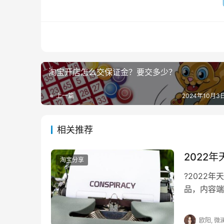
　　2、人脉朋友货源
　　对于做淘宝做电商来说，这其实最合适
源，开个淘宝店，狠狠去卖就行了。避免像前几
　　3、阿里巴巴批发
淘宝开店怎么交保证金？要交多少？
　　这个其实和批发市场差不多，有些是支持
上一篇
2024年10月3日
找那些认证的，或者有门槛的，不要去贪图便宜，
相关推荐
　　阿里巴巴上和淘宝一样，尤其是数码很
淘宝搜一搜，看有多人在代销，有多人卖的动，
2022
淘宝分享
　　对于新手淘宝商家来说，可能对于上货
?2022
货源渠道才行，毕竟后期卖货需要不断的进货才
品，内容端
划。 商
　　推荐阅读：
欧阳, 微