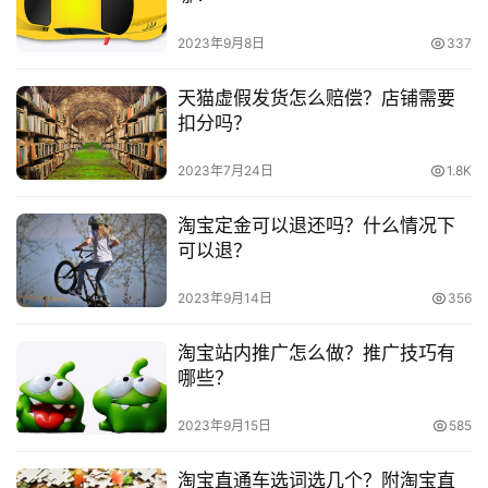
频
号
2023年9月8日
337
　　淘宝开店要交保证金吗?要交多少?
淘
天猫虚假发货怎么赔偿？店铺需要
　　淘宝开店没有3c认证怎么办?怎么获得?
宝
扣分吗？
分
享
2023年7月24日
1.8K
淘宝定金可以退还吗？什么情况下
本文来自投稿，不代表早谈创业网立场，作者：欧阳, 微澜，如
可以退？
若转载，请注明出处：
https://www.zaotuan.com.cn/140771.html
2023年9月14日
356
版权声明：本文内容由互联网用户自发贡献，该文观点仅代表
淘宝站内推广怎么做？推广技巧有
作者本人。本站仅提供信息存储空间服务，不拥有所有权，不
哪些？
承担相关法律责任。如发现本站有涉嫌抄袭侵权/违法违规的内
容， 请发送邮件至 153055113@qq.com 举报，一经查实，
2023年9月15日
585
本站将立刻删除。
淘宝直通车选词选几个？附淘宝直