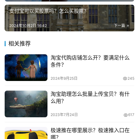
支付宝可以买股票吗？怎么买股票？
　　旗舰店、专卖店：持商标注册受理通知书的店铺保
兼
证金为人民币10万元，持注册商标的店铺保证金为人民币5
职
2024年10月2日 16:42
下一篇
项
万元。
目
相关推荐
　　专营店：持商标注册受理通知书的店铺保证金为人
民币15万元，持注册商标的店铺保证金为人民币10万元。
电
淘宝代购店铺怎么开？要满足什么
商
投稿
条件？
　　6、软件服务年费金额参照商家经营的一级类目，
创
业
分为人民币3万元、6万元两档。
2024年9月25日
245
　　天猫店铺的保证金是比较高的，而且根据不同的类
创
淘宝助理怎么批量上传宝贝？有什
目，保证金的要求也不一样，同时也需要满足一定的条件才
业
么用？
项
行，这样才可以帮助天猫卖家们更好的入驻。
2023年7月24日
617
目
　　推荐阅读：
极速推在哪里展示？极速推入口在
视
哪？
　　现在淘宝开店需要交多少钱?怎么运营?