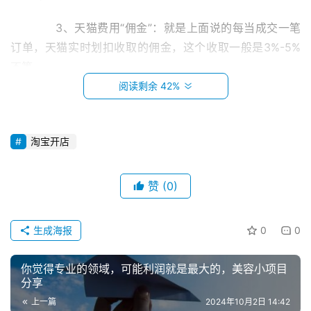
　　3、天猫费用“佣金”：就是上面说的每当成交一笔
订单，天猫实时划扣收取的佣金，这个收取一般是3%-5%
不等。
阅读剩余 42%
　　需要什么条件?
　　1、开店公司注册资本大于等于100万人民币。
淘宝开店
　　2、开店公司依法成立并持续经营两年及以上。
赞
(0)
　　3、开店公司需具备一般纳税人资格。
首
页
生成海报
0
0
　　4、注册商标的时间要满两年以上，如果商标是转
或卖的话，也要达到一年的时间。也就是商标状态为R标，
小
你觉得专业的领域，可能利润就是最大的，美容小项目
而且需注册满两年及以上，并在最近一年内未发生转让。
本
分享
创
上一篇
2024年10月2日 14:42
　　5、店铺保证金金额如下：
业