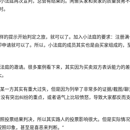
或小法庭再次宣判，总会有结果的。闲鱼买家和卖家的质量良莠不
时。
这样的提示开始判定之旅，就可以了。加入小法庭的要求：注册满
即申请就可以了。所以，小法庭的成员其实也是由买家组成的，
小法庭的邀请。很多案例看下来，其实因为买卖双方表诉能力的差
大。
某一方其实有重大过失，但是因为列举了非常多的证据/截图/聊
，没有突出纠纷的重点，或者语气上比较愤怒，导致大家都反而
按照投票结果判决，所以其实路人的投票影响很大。但是实际情况
照印象，甚至是喜恶来判断。”