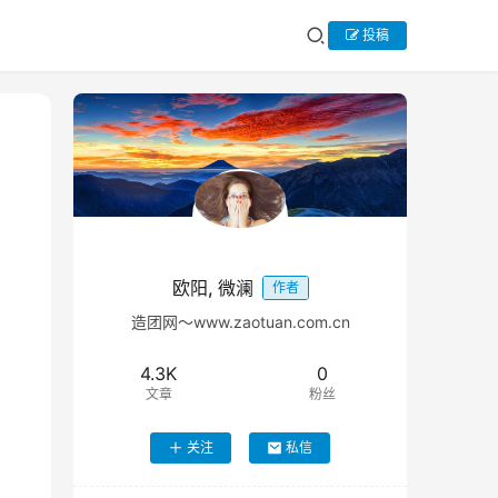
投稿
欧阳, 微澜
作者
造团网～www.zaotuan.com.cn
4.3K
0
文章
粉丝
关注
私信