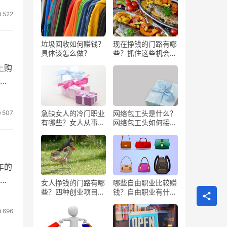
522
垃圾回收如何赚钱？
现在挣钱的门路有哪
具体该怎么做？
些？抓住这些机会闷
声发大财
上购
时
507
急缺女人的冷门职业
网络包工头是什么？
有哪些？女人从事哪
网络包工头如何接业
些工作更赚钱？
务？
车的
车
女人挣钱的门路有哪
哪些自由职业比较赚
些？四种创业项目推
钱？自由职业有什么
荐
好处？
696