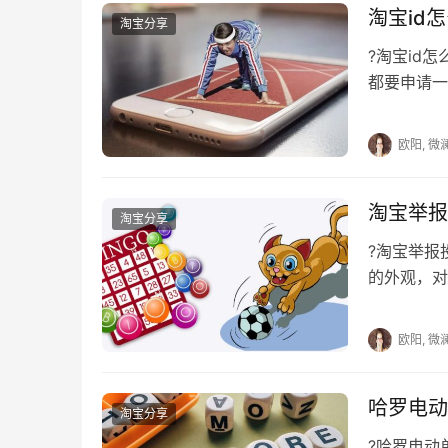
淘宝id
淘宝分享
?淘宝id
都要申请一
号，那这个
欧阳, 微
淘宝举报
淘宝分享
?淘宝举
的外观，对
这种情况
欧阳, 微
哈罗电动
淘宝分享
?哈罗电