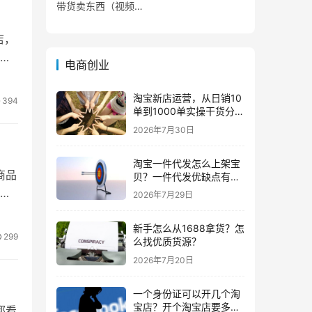
带货卖东西（视频号
0粉丝可以卖货吗）
店，
电商创业
淘宝新店运营，从日销10
394
单到1000单实操干货分
享！
2026年7月30日
淘宝一件代发怎么上架宝
商品
贝？一件代发优缺点有哪
些？
2026年7月29日
新手怎么从1688拿货？怎
299
么找优质货源？
2026年7月20日
一个身份证可以开几个淘
宝店？开个淘宝店要多少
都看