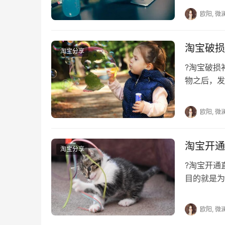
欧阳, 微
淘宝破损
淘宝分享
?淘宝破
物之后，发
候是可以联
欧阳, 微
淘宝开通
淘宝分享
?淘宝开
目的就是为
之前，肯定
欧阳, 微