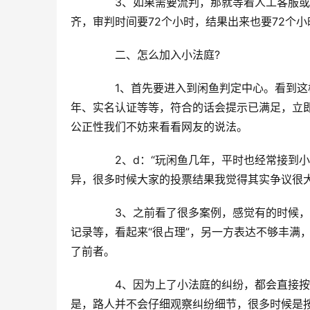
　　3、如果需要流判，那就等着人工客服
齐，审判时间要72个小时，结果出来也要72个小
　　二、怎么加入小法庭?
　　1、首先要进入到闲鱼判定中心。看到
年、实名认证等等，符合的话会提示已满足，立
公正性我们不妨来看看网友的说法。
　　2、d：“玩闲鱼几年，平时也经常接到
异，很多时候大家的投票结果我觉得其实争议很
　　3、之前看了很多案例，感觉有的时候，
记录等，看起来“很占理”，另一方表达不够丰满
了前者。
　　4、因为上了小法庭的纠纷，都会直接
是，路人并不会仔细观察纠纷细节，很多时候是按