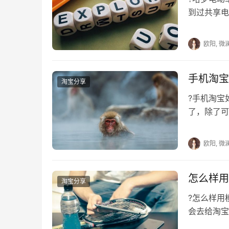
到过共享电
因为绿色出
欧阳, 微
手机淘宝
淘宝分享
?手机淘
了，除了可
接下来的内
欧阳, 微
怎么样用
淘宝分享
?怎么样
会去给淘宝
修是需要成