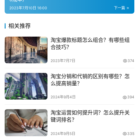
兼
2023年7月10日 16:00
下一篇
　　如果做出来的视频有新意，不单单是硬性的广告，
职
我们能够在其他社交媒体上去传播使用，达到宣传引流效
项
相关推荐
果，比如：一个制作精良的小短片更能比几张产品图能吸引
目
微信朋友的眼球。
淘宝爆款标题怎么组合？有哪些组
电
合技巧？
　　想要淘宝店铺的商品能够更好的吸引到消费者，就
商
投稿
创
要将产品的图片和视频制作得更好更精美，能够让消费者了
2023年7月7日
374
业
解产品的更多信息，这样淘宝店铺才能够做得更好。所以大
淘宝分销和代销的区别有哪些？怎
家要对淘宝合辑重视起来!
么提高销量？
创
业
　　推荐阅读：
2024年9月4日
394
项
目
　　淘宝企业店铺会比c店流量多吗？企业店铺比c店权
淘宝运营如何提升词？怎么提升关
重高吗？
键词排名？
视
　　淘宝店铺名修改影响权重吗？淘宝店铺名能更换
频
2024年9月5日
335
号