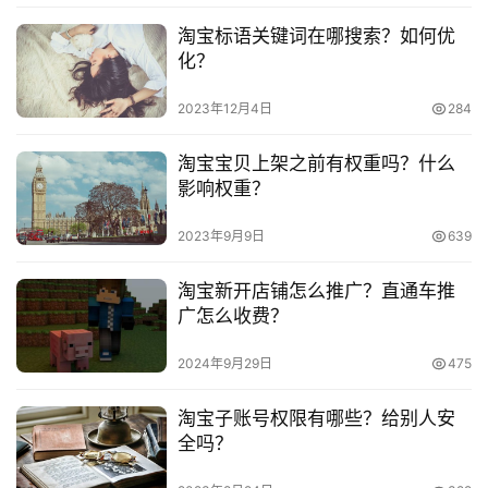
吗？
淘宝标语关键词在哪搜索？如何优
　　淘宝补单多少钱一单？怎么增加权重？
淘
化？
宝
2023年12月4日
284
分
享
淘宝宝贝上架之前有权重吗？什么
本文来自投稿，不代表早谈创业网立场，作者：欧阳, 微澜，如
影响权重？
若转载，请注明出处：
2023年9月9日
639
https://www.zaotuan.com.cn/108868.html
版权声明：本文内容由互联网用户自发贡献，该文观点仅代表
淘宝新开店铺怎么推广？直通车推
作者本人。本站仅提供信息存储空间服务，不拥有所有权，不
广怎么收费？
承担相关法律责任。如发现本站有涉嫌抄袭侵权/违法违规的内
容， 请发送邮件至 153055113@qq.com 举报，一经查实，
2024年9月29日
475
本站将立刻删除。
淘宝子账号权限有哪些？给别人安
全吗？