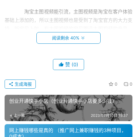
　　淘宝主图视频能引流，主图视频是淘宝在客户体验
基础上添加的，所以主图视频也是受到了淘宝官方的大力支
持，新宝贝上架，有主图视频的宝贝跟没主图视频的产品，
权重是不一样的，有主图视频的宝贝权重要高，而且有主图
阅读剩余 40%
视频的宝贝，能够在淘宝站内的“淘宝视频-视频导购”中得
到展位，从而在淘宝站内可以获得的流量是不一样的。
赞
(0)
　　2、视频网站推广。
首
　　既然已经做好了视频，如果将我们店铺中的主图视
生成海报
0
0
页
频上传至知名网站中宣传，获将视频链接投放到其它推广渠
道，是不是可以获得从淘宝站外的引流精准流量呢?愿意看
创业开通快手小店（创业开通快手小店要多少钱）
小
你这个视频的人大多都是有购买这款产品需求的人群，所以
本
上一篇
2023年7月10日 15:37
受众群体是比较精准的。
创
业
网上赚钱哪些是真的 （推广网上兼职赚钱的3种项目，
　　3、社交媒体引流。
0成本）