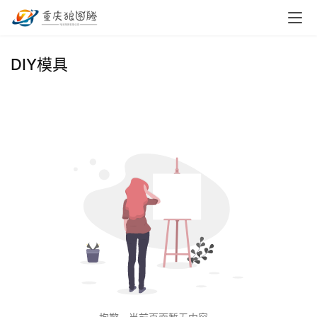
首
DIY模具
页
小
本
创
业
兼
职
项
目
电
商
投稿