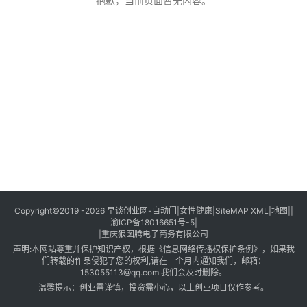
创
抱歉，当前页面暂无内容。
业
创
业
项
目
视
频
号
淘
Copyright©2019 -2026
早谈创业网
-
自动门
|
女性健康
|
SiteMAP XML
|
地图
||
渝ICP备18016651号-5
|
宝
|
重庆狼图腾电子商务有限公司
分
声明:本网站尊重并保护知识产权，根据《信息网络传播权保护条例》，如果我
享
们转载的作品侵犯了您的权利,请在一个月内通知我们，邮箱：
153055113@qq.com
我们会及时删除。
温馨提示：创业需谨慎，投资需小心，以上创业项目仅作参考。