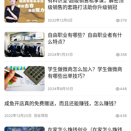
有料识堂·超级销售私享课，解密顶
频
　　女大学生创业什么项目比较好?注意事项有哪些?
级销售的套路打法助你升级销冠
号
2022年12月5日
379
淘
本文来自投稿，不代表早谈创业网立场，作者：小敏，如若转
宝
载，请注明出处：
自由职业有哪些？自由职业者有什
分
https://www.zaotuan.com.cn/139266.html
么特点？
享
版权声明：本文内容由互联网用户自发贡献，该文观点仅代表
2024年1月31日
358
作者本人。本站仅提供信息存储空间服务，不拥有所有权，不
承担相关法律责任。如发现本站有涉嫌抄袭侵权/违法违规的内
学生做微商怎么加入？学生做微商
容， 请发送邮件至 153055113@qq.com 举报，一经查实，
有哪些出单技巧？
本站将立刻删除。
2024年8月10日
448
咸鱼开店真的免费赠送，而且还能赚钱，怎么赚钱？
2022年12月23日
创业项目
438
在家怎么挣钱创业（在家怎么挣钱