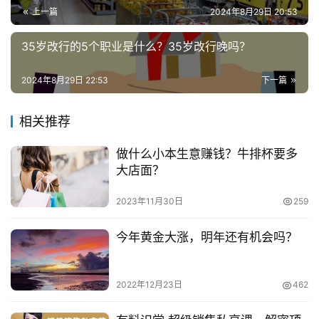
上一篇
2024年8月29日 20:53
　　如果你手头有一万元本钱的话，我们也可以考虑开
兼
一家裁缝铺，所需的花费也比较少。而且裁缝铺所需的设备
35岁改行的5个职业是什么？35岁改行晚吗？
职
少，只需一台缝纫机，加上剪刀针线米尺之类的工具，不过
项
几百块钱。不过，相对于一般的创业项目，裁缝铺需要的技
2024年8月29日 22:53
下一篇
目
术含量比较高，因此想要开缝纫铺的创业者需要先学习一下
缝纫技术。
相关推荐
电
商
投稿
　　其实生活中只要你细心观察的话，会发现一万元创
做什么小本生意赚钱？牛排杯要多
创
业项目还是很多的，因此如果你只有1万本钱想要创业的
大店面？
业
话，我们不妨试试以上这些项目，这些项目都是小成本高利
2023年11月30日
259
润的。只要你肯吃苦能坚持下来，就能够赚大钱!
创
业
今年黄金大涨，明年还有机会吗？
　　推荐阅读：
项
目
　　哪些平台能接受个人网店创业?个人开淘宝还是拼
2022年12月23日
462
多多?
视