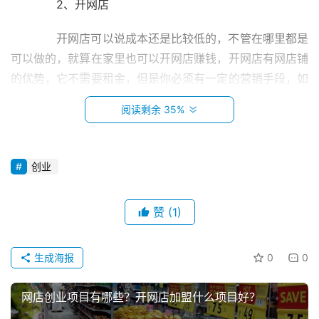
　　2、开网店
　　开网店可以说成本还是比较低的，不管在哪里都是
可以做的，就算在家里也可以开网店赚钱，开网店有网店铺
的优势，它不需要租金，但是你必须有一定的营销手段，如
果你有好的营销手段，还是可以考虑，毕竟只要运营的好，
阅读剩余 35%
月入上万都不是梦。
　　3、租赁商品
创业
　　已经成为了很多年轻人生活的趋势，像衣服、家
电、手机等等都可以通过租赁获得，当然一万元做租赁商品
首
赞
(1)
页
的生意限制比较大，很多昂贵的商品是没有办法购入的，只
能从小巧便宜的商品入手了，前期先通过小商品打开市场，
生成海报
0
0
小
等以后有收入再购置其他的商品。
本
网店创业项目有哪些？开网店加盟什么项目好？
创
　　4、裁缝铺
业