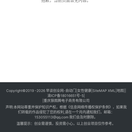
创
抱歉，当前页面暂无内容。
业
创
业
项
目
视
频
号
淘
Copyright©2019 -2026
早谈创业网
-
自动门
|
女性健康
|
SiteMAP XML
|
地图
||
渝ICP备18016651号-5
|
宝
|
重庆狼图腾电子商务有限公司
分
声明:本网站尊重并保护知识产权，根据《信息网络传播权保护条例》，如果我
享
们转载的作品侵犯了您的权利,请在一个月内通知我们，邮箱：
153055113@qq.com 我们会及时删除。
温馨提示：创业需谨慎，投资需小心，以上创业项目仅作参考。