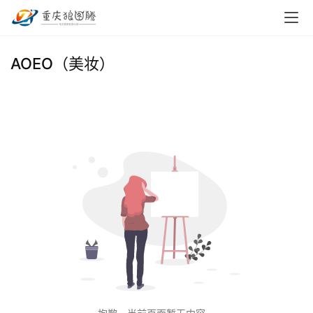
首
AOEO（美妆）
页
小
本
创
业
兼
职
项
目
电
商
投稿